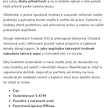
pro celou
škálu příležitostí
a vy si můžete vybrat v celé paletě
stylů přesně podle vašeho vkusu.
Oblékněte si jemné šperkové hodinky k luxusním večerním šatům,
praktický a pohodlný model slaďte k outfitu do práce. Vyberte si
hodinky, které podtrhnou vaši přirozenou krásu a stanou se vaším
jedinečným doplňkem.
Design dámských hodinek JVD je překvapivě důmyslný. Chladná
nerezová ocel, rafinované pozadí, ladné proporce a zajímavé
detaily dávají najevo, že
jako majitelka takových hodinek
nebudete lehce k mání
a rozhodně víte, co chcete.
Díky kvalitním materiálům si navíc buďte jistá, že dostáváte na
ruku hodinky, jež vydrží i náročnější situace. Nepřekvapí je, když si
zapomenete deštník, neponičí je parfémy ani krémy na ruce,
neuškodí jim ledabylé nošení v kabelce mezi tisíci dalšími věcmi, …
no vždyť to znáte.
Čas
Vodotěsnost 5 ATM
Pouzdro z nerezové oceli
Povrchová úprava IPRose