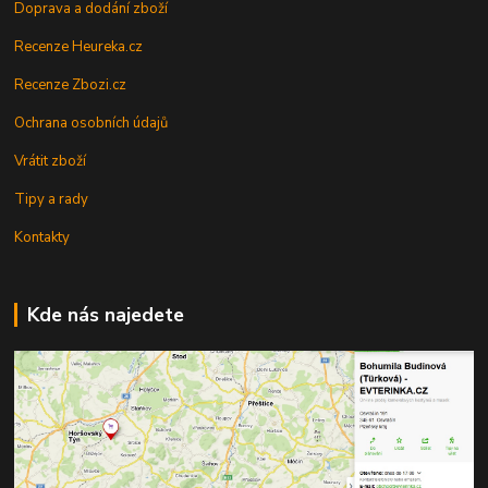
Doprava a dodání zboží
Recenze Heureka.cz
Recenze Zbozi.cz
Ochrana osobních údajů
Vrátit zboží
Tipy a rady
Kontakty
Kde nás najedete