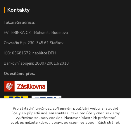
Kontakty
Fakturační adresa:
EVTERINKA.CZ - Bohumila Budínová
Osvračín č. p. 230, 345 61 Staňkov
IČO: 03681572, neplátce DPH
Bankovní spojení: 2800720013/2010
Odesíláme přes:
Pro základní funkčnost, zpříjemnění používání webu, analytické
účely a v případě udělení souhlasu také pro účely cílení reklamy
využíváme soubory cookies. Nastavení vlastních preferencí
cookies můžete kdykoli upravit odkazem ve spodní části stránek.