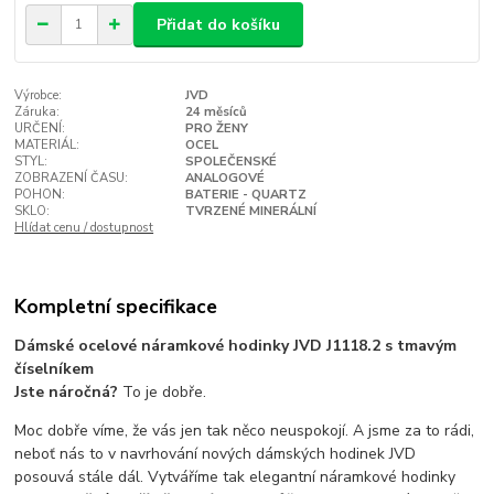
Přidat do košíku
Výrobce:
JVD
Záruka:
24 měsíců
URČENÍ:
PRO ŽENY
MATERIÁL:
OCEL
STYL:
SPOLEČENSKÉ
ZOBRAZENÍ ČASU:
ANALOGOVÉ
POHON:
BATERIE - QUARTZ
SKLO:
TVRZENÉ MINERÁLNÍ
Hlídat cenu / dostupnost
Kompletní specifikace
Dámské ocelové náramkové hodinky JVD J1118.2 s tmavým
číselníkem
Jste náročná?
To je dobře.
Moc dobře víme, že vás jen tak něco neuspokojí. A jsme za to rádi,
neboť nás to v navrhování nových dámských hodinek JVD
posouvá stále dál. Vytváříme tak elegantní náramkové hodinky