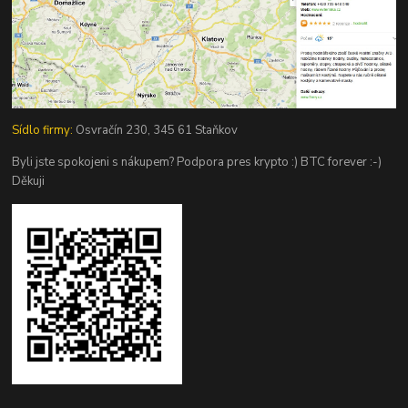
Sídlo firmy:
Osvračín 230, 345 61 Staňkov
Byli jste spokojeni s nákupem? Podpora pres krypto :) BTC forever :-)
Děkuji