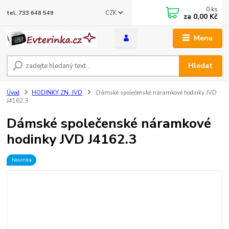
0
ks
CZK
tel. 733 648 549
za
0,00 Kč
Menu
Hledat
Úvod
HODINKY ZN. JVD
Dámské společenské náramkové hodinky JVD
J4162.3
Dámské společenské náramkové
hodinky JVD J4162.3
Novinka