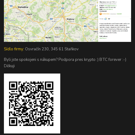
Sídlo firmy:
Osvračín 230, 345 61 Staňkov
Byli jste spokojeni s nákupem? Podpora pres krypto :) BTC forever :-)
Děkuji