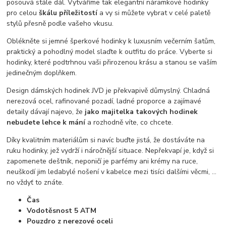
posouvá stále dál. Vytváříme tak elegantní náramkové hodinky
pro celou
škálu příležitostí
a vy si můžete vybrat v celé paletě
stylů přesně podle vašeho vkusu.
Oblékněte si jemné šperkové hodinky k luxusním večerním šatům,
praktický a pohodlný model slaďte k outfitu do práce. Vyberte si
hodinky, které podtrhnou vaši přirozenou krásu a stanou se vaším
jedinečným doplňkem.
Design dámských hodinek JVD je překvapivě důmyslný. Chladná
nerezová ocel, rafinované pozadí, ladné proporce a zajímavé
detaily dávají najevo, že
jako majitelka takových hodinek
nebudete lehce k mání
a rozhodně víte, co chcete.
Díky kvalitním materiálům si navíc buďte jistá, že dostáváte na
ruku hodinky, jež vydrží i náročnější situace. Nepřekvapí je, když si
zapomenete deštník, neponičí je parfémy ani krémy na ruce,
neuškodí jim ledabylé nošení v kabelce mezi tisíci dalšími věcmi, …
no vždyť to znáte.
Čas
Vodotěsnost 5 ATM
Pouzdro z nerezové oceli