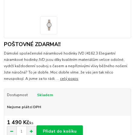
POŠTOVNÉ ZDARMA!!
Dámské společenské náramkové hodinky JVD J4162.3 Elegantní
náramkové hodinky JVD jsou díky kvalitním materiálům velice odolné,
vydrží každodenní souboj s časem a nepříznivými vlivy běžného nošení.
Jste náročná? To je dobře. Moc dobře víme, že vás jen tak něco
neuspokojí. A jsme za to rádi, ...
celý popis
Dostupnost
Skladem
Nejsme plátci DPH
1 490 Kč
/
ks
Přidat do košíku