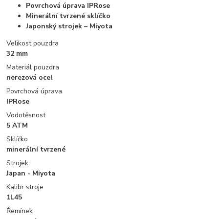
Povrchová úprava IPRose
Minerální tvrzené sklíčko
Japonský strojek – Miyota
Velikost pouzdra
32 mm
Materiál pouzdra
nerezová ocel
Povrchová úprava
IPRose
Vodotěsnost
5 ATM
Sklíčko
minerální tvrzené
Strojek
Japan - Miyota
Kalibr stroje
1L45
Řemínek