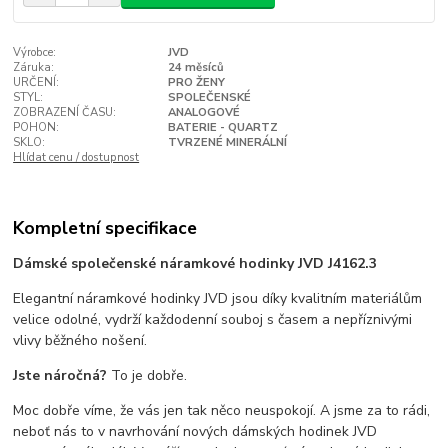
Výrobce:
JVD
Záruka:
24 měsíců
URČENÍ:
PRO ŽENY
STYL:
SPOLEČENSKÉ
ZOBRAZENÍ ČASU:
ANALOGOVÉ
POHON:
BATERIE - QUARTZ
SKLO:
TVRZENÉ MINERÁLNÍ
Hlídat cenu / dostupnost
Kompletní specifikace
Dámské společenské náramkové hodinky JVD J4162.3
Elegantní náramkové hodinky JVD jsou díky kvalitním materiálům
velice odolné, vydrží každodenní souboj s časem a nepříznivými
vlivy běžného nošení.
Jste náročná?
To je dobře.
Moc dobře víme, že vás jen tak něco neuspokojí. A jsme za to rádi,
neboť nás to v navrhování nových dámských hodinek JVD