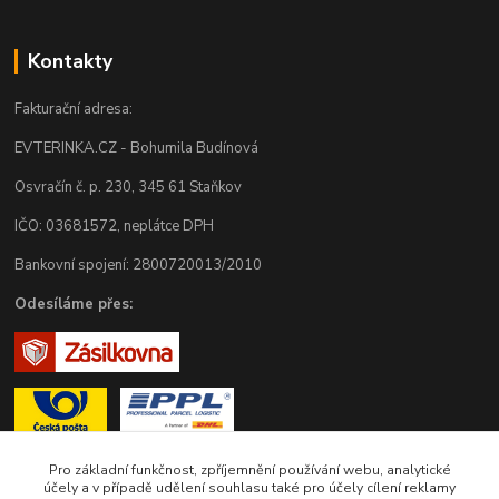
Kontakty
Fakturační adresa:
EVTERINKA.CZ - Bohumila Budínová
Osvračín č. p. 230, 345 61 Staňkov
IČO: 03681572, neplátce DPH
Bankovní spojení: 2800720013/2010
Odesíláme přes:
Pro základní funkčnost, zpříjemnění používání webu, analytické
účely a v případě udělení souhlasu také pro účely cílení reklamy