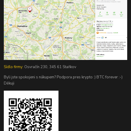
Sídlo firmy:
Osvračín 230, 345 61 Staňkov
Byli jste spokojeni s nákupem? Podpora pres krypto :) BTC forever :-)
Děkuji