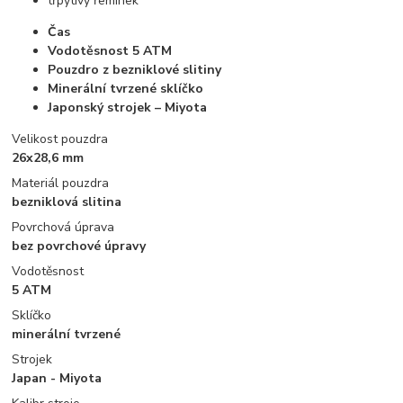
třpytivý řemínek
Čas
Vodotěsnost 5 ATM
Pouzdro z bezniklové slitiny
Minerální tvrzené sklíčko
Japonský strojek – Miyota
Velikost pouzdra
26x28,6 mm
Materiál pouzdra
bezniklová slitina
Povrchová úprava
bez povrchové úpravy
Vodotěsnost
5 ATM
Sklíčko
minerální tvrzené
Strojek
Japan - Miyota