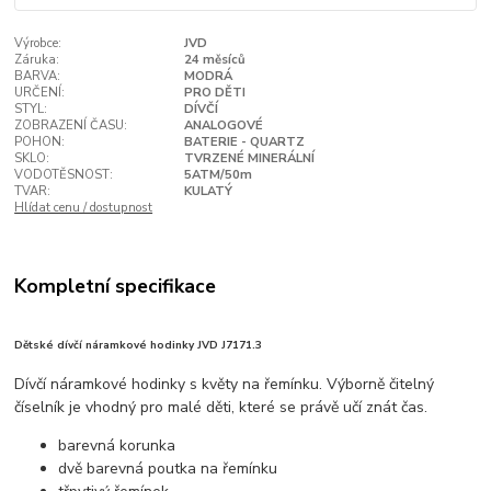
Výrobce:
JVD
Záruka:
24 měsíců
BARVA:
MODRÁ
URČENÍ:
PRO DĚTI
STYL:
DÍVČÍ
ZOBRAZENÍ ČASU:
ANALOGOVÉ
POHON:
BATERIE - QUARTZ
SKLO:
TVRZENÉ MINERÁLNÍ
VODOTĚSNOST:
5ATM/50m
TVAR:
KULATÝ
Hlídat cenu / dostupnost
Kompletní specifikace
Dětské dívčí náramkové hodinky JVD J7171.3
Dívčí náramkové hodinky s květy na řemínku. Výborně čitelný
číselník je vhodný pro malé děti, které se právě učí znát čas.
barevná korunka
dvě barevná poutka na řemínku