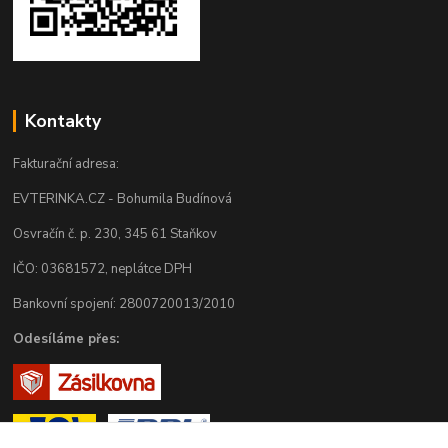
Kontakty
Fakturační adresa:
EVTERINKA.CZ - Bohumila Budínová
Osvračín č. p. 230, 345 61 Staňkov
IČO: 03681572, neplátce DPH
Bankovní spojení: 2800720013/2010
Odesíláme přes: