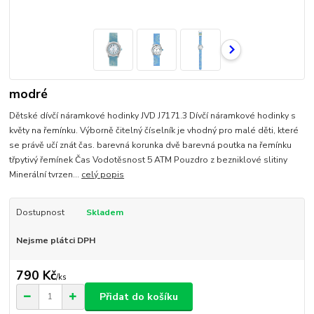
modré
Dětské dívčí náramkové hodinky JVD J7171.3 Dívčí náramkové hodinky s
květy na řemínku. Výborně čitelný číselník je vhodný pro malé děti, které
se právě učí znát čas. barevná korunka dvě barevná poutka na řemínku
třpytivý řemínek Čas Vodotěsnost 5 ATM Pouzdro z bezniklové slitiny
Minerální tvrzen...
celý popis
Dostupnost
Skladem
Nejsme plátci DPH
790 Kč
/
ks
Přidat do košíku