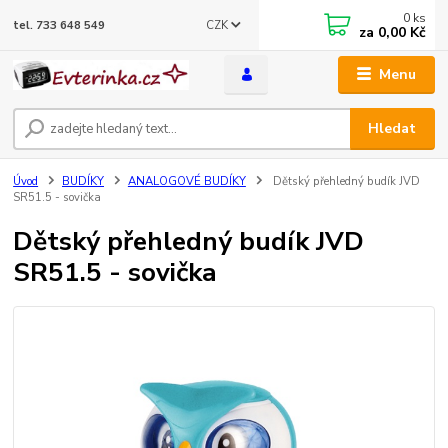
0
ks
CZK
tel. 733 648 549
za
0,00 Kč
Menu
Hledat
Úvod
BUDÍKY
ANALOGOVÉ BUDÍKY
Dětský přehledný budík JVD
SR51.5 - sovička
Dětský přehledný budík JVD
SR51.5 - sovička