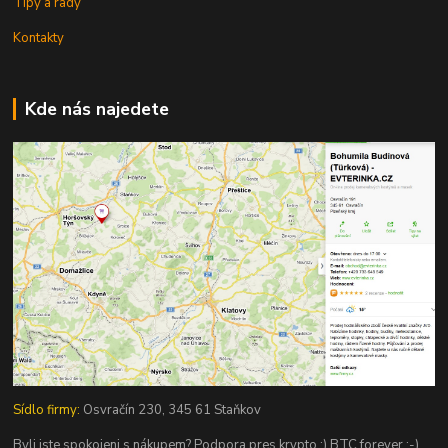
Tipy a rady
Kontakty
Kde nás najedete
Sídlo firmy:
Osvračín 230, 345 61 Staňkov
Byli jste spokojeni s nákupem? Podpora pres krypto :) BTC forever :-)