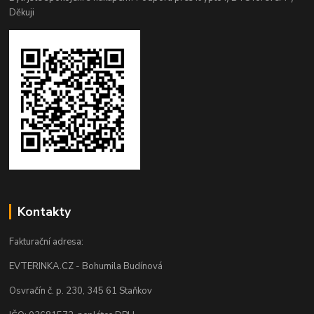
Děkuji
Kontakty
Fakturační adresa:
EVTERINKA.CZ - Bohumila Budínová
Osvračín č. p. 230, 345 61 Staňkov