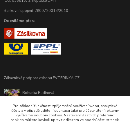
IČO: 03681572, neplátce DPH
Bankovní spojení: 2800720013/2010
Odesíláme přes:
Zákaznická podpora eshopu EVTERINKA.CZ
Bohunka Budínová
tel. 733 648 549
(Po-Pá - 9:00-17:00hod, So 8:00-12:00hod)
Pro základní funkčnost, zpříjemnění používání webu, analytické
účely a v případě udělení souhlasu také pro účely cílení reklamy
využíváme soubory cookies. Nastavení vlastních preferencí
obchod@evterinka.cz
cookies můžete kdykoli upravit odkazem ve spodní části stránek.