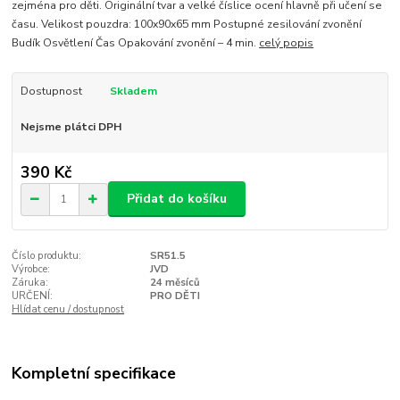
zejména pro děti. Originální tvar a velké číslice ocení hlavně při učení se
času. Velikost pouzdra: 100x90x65 mm Postupné zesilování zvonění
Budík Osvětlení Čas Opakování zvonění – 4 min.
celý popis
Dostupnost
Skladem
Nejsme plátci DPH
390 Kč
Přidat do košíku
Číslo produktu:
SR51.5
Výrobce:
JVD
Záruka:
24 měsíců
URČENÍ:
PRO DĚTI
Hlídat cenu / dostupnost
Kompletní specifikace