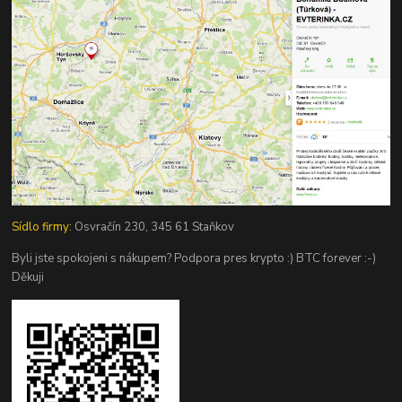
Sídlo firmy:
Osvračín 230, 345 61 Staňkov
Byli jste spokojeni s nákupem? Podpora pres krypto :) BTC forever :-)
Děkuji