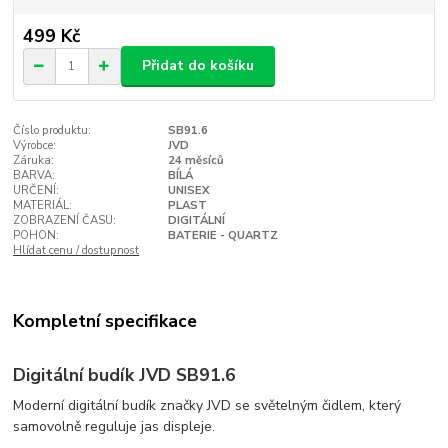
499 Kč
Přidat do košíku
Číslo produktu:
SB91.6
Výrobce:
JVD
Záruka:
24 měsíců
BARVA:
BÍLÁ
URČENÍ:
UNISEX
MATERIÁL:
PLAST
ZOBRAZENÍ ČASU:
DIGITÁLNÍ
POHON:
BATERIE - QUARTZ
Hlídat cenu / dostupnost
Kompletní specifikace
Digitální budík JVD SB91.6
Moderní digitální budík značky JVD se světelným čidlem, který
samovolně reguluje jas displeje.