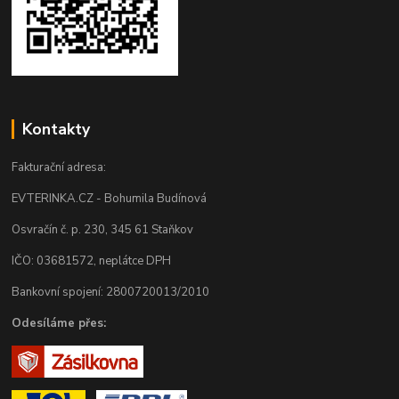
Kontakty
Fakturační adresa:
EVTERINKA.CZ - Bohumila Budínová
Osvračín č. p. 230, 345 61 Staňkov
IČO: 03681572, neplátce DPH
Bankovní spojení: 2800720013/2010
Odesíláme přes: