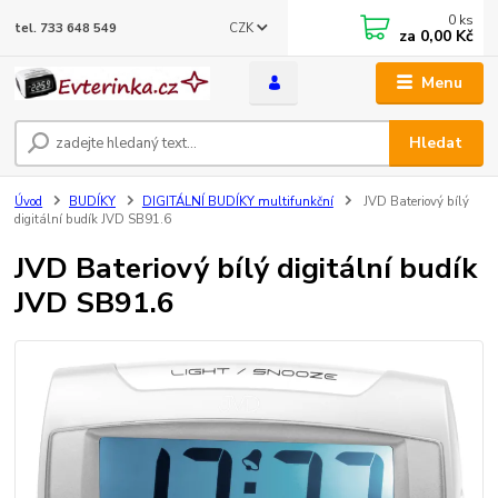
0
ks
CZK
tel. 733 648 549
za
0,00 Kč
Menu
Hledat
Úvod
BUDÍKY
DIGITÁLNÍ BUDÍKY multifunkční
JVD Bateriový bílý
digitální budík JVD SB91.6
JVD Bateriový bílý digitální budík
JVD SB91.6