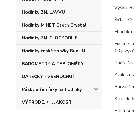
Výška: 
Hodinky ZN. LAVVU
Šířka: 7
Hodinky MINET Czech Crystal
Hloubka
Hodinky ZN. CLOCKODILE
Funkce: t
10 jazyků
Hodinky české značky Bud-IN
Budík: 2x
BAROMETRY A TEPLOMĚRY
Zvuk: zesi
DÁREČKY - VŠEHOCHUŤ
Barva: če
Pásky a řemínky na hodinky
Strojek: 
VÝPRODEJ / II. JAKOST
Příslušen