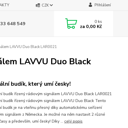
AKTY
Přihlášení
CZK
0
ks
733 648 549
za
0,00 Kč
signálem LAVVU Duo Black LAR0021
gnálem LAVVU Duo Black
tální budík, který umí česky!
lní budík řízený rádiovým signálem LAVVU Duo Black LAR0021
lní budík řízený rádiovým signálem LAVVU Duo Black Tento
ní budík je na vteřinu přesný díky automatickému seřízení
ým signálem z Německa. Je možné na něm nastavit 2 různé
časy a především, umí česky! Díky ...
celý popis