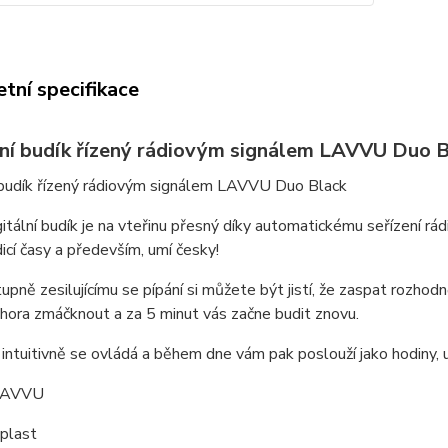
tní specifikace
lní budík řízený rádiovým signálem LAVVU Duo
í budík řízený rádiovým signálem LAVVU Duo Black
itální budík je na vteřinu přesný díky automatickému seřízení 
icí časy a především, umí česky!
upně zesilujícímu se pípání si můžete být jistí, že zaspat rozhodn
shora zmáčknout a za 5 minut vás začne budit znovu.
intuitivně se ovládá a během dne vám pak poslouží jako hodiny, u
 LAVVU
 plast