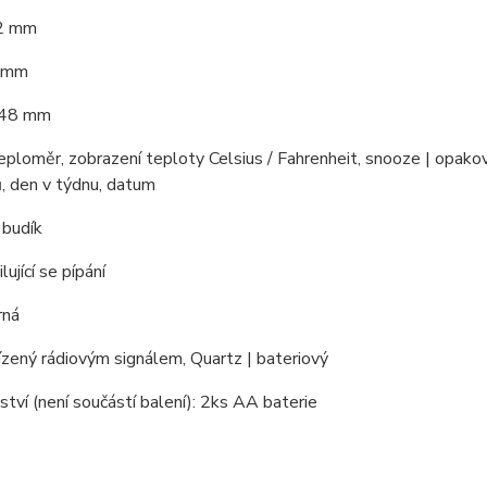
92 mm
2 mm
 48 mm
eploměr, zobrazení teploty Celsius / Fahrenheit, snooze | opako
, den v týdnu, datum
 budík
lující se pípání
rná
řízený rádiovým signálem, Quartz | bateriový
ství (není součástí balení): 2ks AA baterie