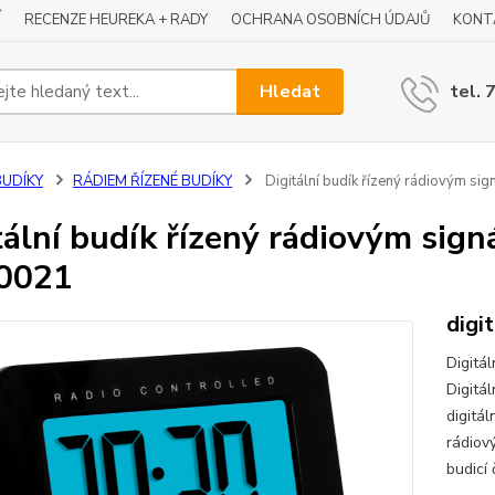
Í
RECENZE HEUREKA + RADY
OCHRANA OSOBNÍCH ÚDAJŮ
KONT
Hledat
tel. 
BUDÍKY
RÁDIEM ŘÍZENÉ BUDÍKY
Digitální budík řízený rádiovým 
tální budík řízený rádiovým si
0021
digi
Digitá
Digitá
digitál
rádiov
budicí 