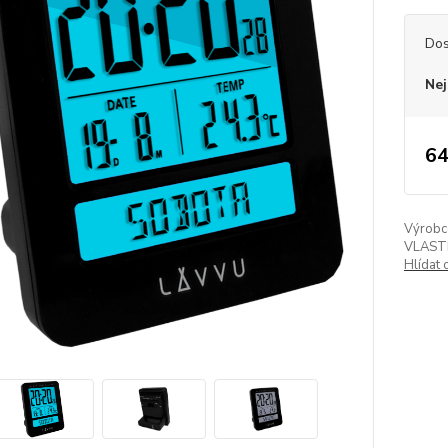
Dos
Nej
64
Výrobc
VLAST
Hlídat 