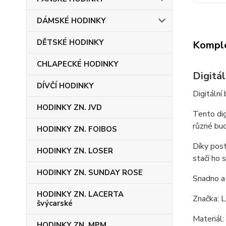
DÁMSKÉ HODINKY
DĚTSKÉ HODINKY
Komple
CHLAPECKÉ HODINKY
Digitá
DÍVČÍ HODINKY
Digitáln
HODINKY ZN. JVD
Tento dig
různé bud
HODINKY ZN. FOIBOS
Díky post
HODINKY ZN. LOSER
stačí ho 
HODINKY ZN. SUNDAY ROSE
Snadno a 
HODINKY ZN. LACERTA
Značka:
švýcarské
Materiál:
HODINKY ZN. MPM