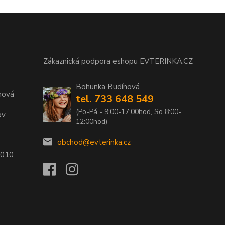
Zákaznická podpora eshopu EVTERINKA.CZ
Bohunka Budínová
nová
tel. 733 648 549
(Po-Pá - 9:00-17:00hod, So 8:00-
ov
12:00hod)
obchod@evterinka.cz
2010