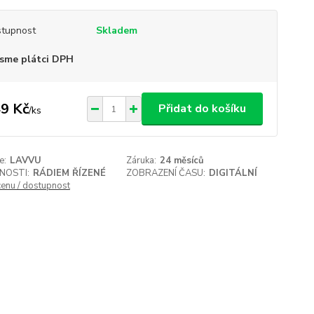
tupnost
Skladem
sme plátci DPH
9 Kč
Přidat do košíku
/
ks
e:
LAVVU
Záruka:
24 měsíců
NOSTI:
RÁDIEM ŘÍZENÉ
ZOBRAZENÍ ČASU:
DIGITÁLNÍ
cenu / dostupnost