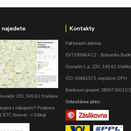
 najedete
Kontakty
Fakturační adresa:
EVTERINKA.CZ - Bohumila Budí
Osvračín č. p. 230, 345 61 Staňk
IČO: 03681572, neplátce DPH
Bankovní spojení: 2800720013/
svračín 230, 345 61 Staňkov
Odesíláme přes:
okojeni s nákupem? Podpora
) BTC forever :-) Děkuji