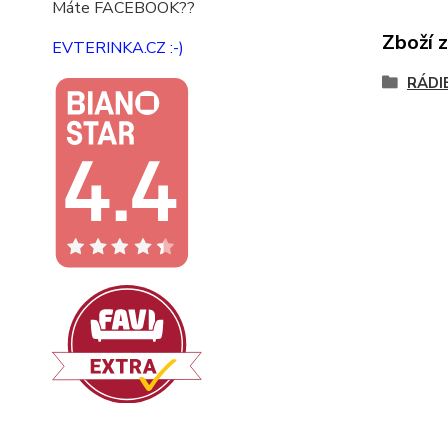
Máte FACEBOOK??
Zboží 
EVTERINKA.CZ :-)
RÁDI