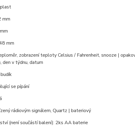
 plast
92 mm
2 mm
 48 mm
eploměr, zobrazení teploty Celsius / Fahrenheit, snooze | opako
, den v týdnu, datum
 budík
lující se pípání
á
řízený rádiovým signálem, Quartz | bateriový
ství (není součástí balení): 2ks AA baterie