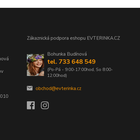
Zákaznická podpora eshopu EVTERINKA.CZ
Bohunka Budínová
nová
tel. 733 648 549
(Po-Pá - 9:00-17:00hod, So 8:00-
ov
12:00hod)
obchod@evterinka.cz
2010