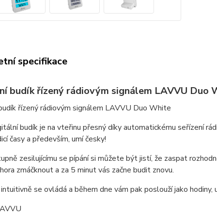
tní specifikace
lní budík řízený rádiovým signálem LAVVU Duo
í budík řízený rádiovým signálem LAVVU Duo White
itální budík je na vteřinu přesný díky automatickému seřízení 
icí časy a především, umí česky!
upně zesilujícímu se pípání si můžete být jistí, že zaspat rozhodn
shora zmáčknout a za 5 minut vás začne budit znovu.
intuitivně se ovládá a během dne vám pak poslouží jako hodiny, u
 LAVVU