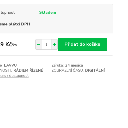
tupnost
Skladem
sme plátci DPH
9 Kč
Přidat do košíku
/
ks
e:
LAVVU
Záruka:
24 měsíců
NOSTI:
RÁDIEM ŘÍZENÉ
ZOBRAZENÍ ČASU:
DIGITÁLNÍ
cenu / dostupnost