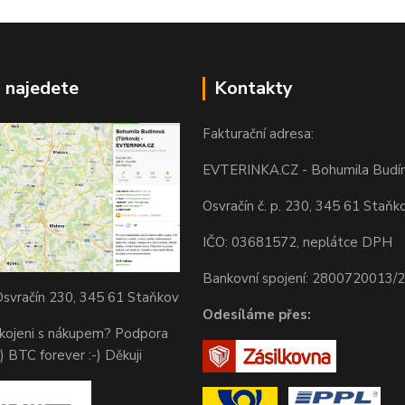
 najedete
Kontakty
Fakturační adresa:
EVTERINKA.CZ - Bohumila Budí
Osvračín č. p. 230, 345 61 Staňk
IČO: 03681572, neplátce DPH
Bankovní spojení: 2800720013/
svračín 230, 345 61 Staňkov
Odesíláme přes:
okojeni s nákupem? Podpora
) BTC forever :-) Děkuji