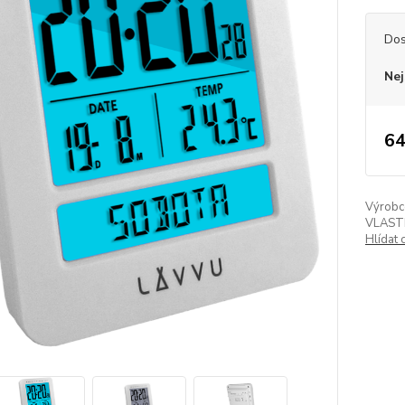
Dos
Nej
64
Výrobc
VLAST
Hlídat 