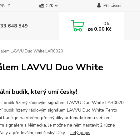
AKTY
Přihlášení
CZK
0
ks
733 648 549
za
0,00 Kč
signálem LAVVU Duo White LAR0020
gnálem LAVVU Duo White
tální budík, který umí česky!
lní budík řízený rádiovým signálem LAVVU Duo White LAR0020
lní budík řízený rádiovým signálem LAVVU Duo White Tento
ní budík je na vteřinu přesný díky automatickému seřízení
ým signálem z Německa. Je možné na něm nastavit 2 různé
časy a především, umí česky! Díky ...
celý popis