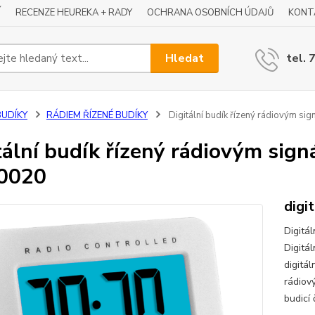
Í
RECENZE HEUREKA + RADY
OCHRANA OSOBNÍCH ÚDAJŮ
KONT
Hledat
tel. 
BUDÍKY
RÁDIEM ŘÍZENÉ BUDÍKY
Digitální budík řízený rádiovým 
tální budík řízený rádiovým si
0020
digi
Digitá
Digitá
digitál
rádiov
budicí 