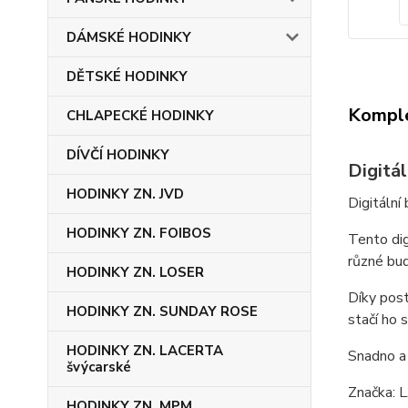
DÁMSKÉ HODINKY
DĚTSKÉ HODINKY
Komple
CHLAPECKÉ HODINKY
DÍVČÍ HODINKY
Digitá
HODINKY ZN. JVD
Digitáln
HODINKY ZN. FOIBOS
Tento dig
různé bud
HODINKY ZN. LOSER
Díky post
HODINKY ZN. SUNDAY ROSE
stačí ho 
HODINKY ZN. LACERTA
Snadno a 
švýcarské
Značka:
HODINKY ZN. MPM