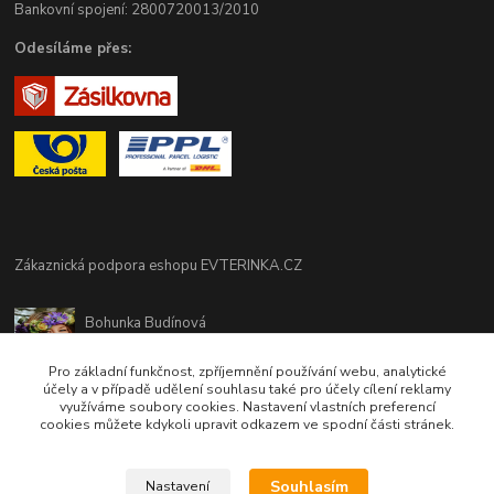
Bankovní spojení: 2800720013/2010
Odesíláme přes:
Zákaznická podpora eshopu EVTERINKA.CZ
Bohunka Budínová
tel. 733 648 549
(Po-Pá - 9:00-17:00hod, So 8:00-12:00hod)
Pro základní funkčnost, zpříjemnění používání webu, analytické
účely a v případě udělení souhlasu také pro účely cílení reklamy
využíváme soubory cookies. Nastavení vlastních preferencí
obchod@evterinka.cz
cookies můžete kdykoli upravit odkazem ve spodní části stránek.
Souhlasím
Nastavení