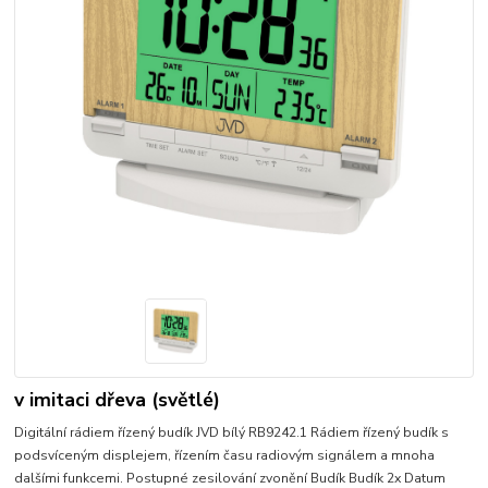
v imitaci dřeva (světlé)
Digitální rádiem řízený budík JVD bílý RB9242.1 Rádiem řízený budík s
podsvíceným displejem, řízením času radiovým signálem a mnoha
dalšími funkcemi. Postupné zesilování zvonění Budík Budík 2x Datum