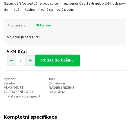
(kalendář) Celoplošné podsvícení Teploměr Čas 12-ti nebo 24-hodinový
denní režim Rádiem řízený ča...
celý popis
Dostupnost
Skladem
Nejsme plátci DPH
539 Kč
/
ks
Přidat do košíku
Výrobce:
JVD
Záruka:
24 měsíců
VLASTNOSTI:
RÁDIEM ŘÍZENÉ
ZOBRAZENÍ ČASU:
DIGITÁLNÍ
Hlídat cenu / dostupnost
Kompletní specifikace