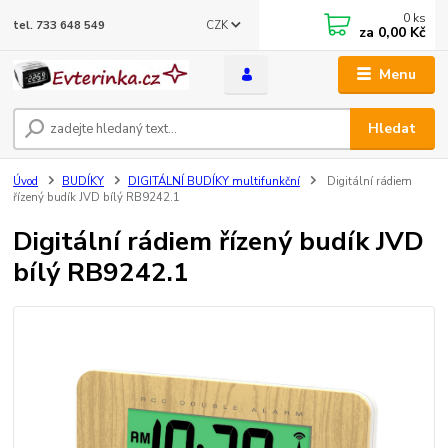
0
ks
CZK
tel. 733 648 549
za
0,00 Kč
Menu
Hledat
Úvod
BUDÍKY
DIGITÁLNÍ BUDÍKY multifunkční
Digitální rádiem
řízený budík JVD bílý RB9242.1
Digitální rádiem řízený budík JVD
bílý RB9242.1