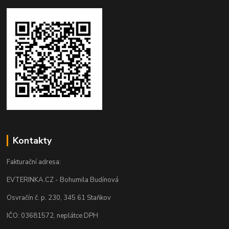
Kontakty
Fakturační adresa:
EVTERINKA.CZ - Bohumila Budínová
Osvračín č. p. 230, 345 61 Staňkov
IČO: 03681572, neplátce DPH