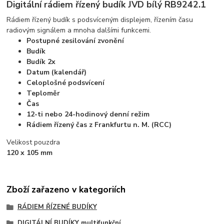
Digitální rádiem řízený budík JVD bílý RB9242.1
Rádiem řízený budík s podsvíceným displejem, řízením času
radiovým signálem a mnoha dalšími funkcemi.
Postupné zesilování zvonění
Budík
Budík 2x
Datum (kalendář)
Celoplošné podsvícení
Teploměr
Čas
12-ti nebo 24-hodinový denní režim
Rádiem řízený čas z Frankfurtu n. M. (RCC)
Velikost pouzdra
120 x 105 mm
Zboží zařazeno v kategoriích
RÁDIEM ŘÍZENÉ BUDÍKY
DIGITÁLNÍ BUDÍKY multifunkční