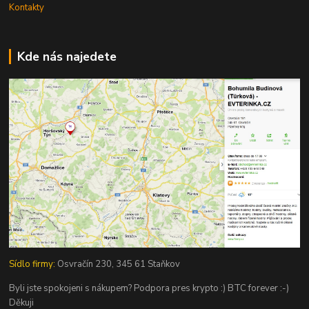
Kontakty
Kde nás najedete
Sídlo firmy:
Osvračín 230, 345 61 Staňkov
Byli jste spokojeni s nákupem? Podpora pres krypto :) BTC forever :-)
Děkuji