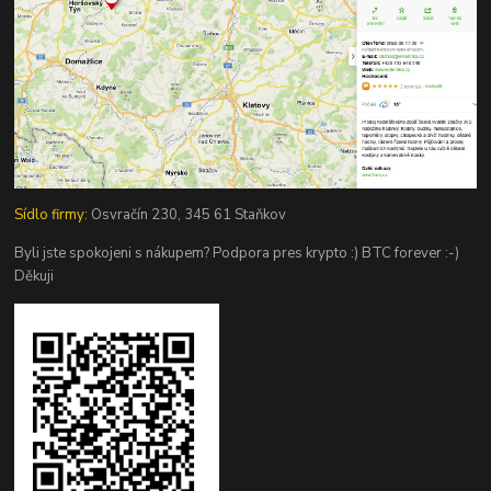
Sídlo firmy:
Osvračín 230, 345 61 Staňkov
Byli jste spokojeni s nákupem? Podpora pres krypto :) BTC forever :-)
Děkuji