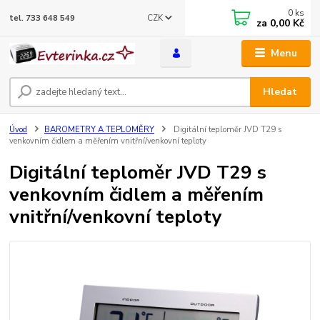
0
ks
CZK
tel. 733 648 549
za
0,00 Kč
Menu
Hledat
Úvod
BAROMETRY A TEPLOMĚRY
Digitální teploměr JVD T29 s
venkovním čidlem a měřením vnitřní/venkovní teploty
Digitální teploměr JVD T29 s
venkovním čidlem a měřením
vnitřní/venkovní teploty