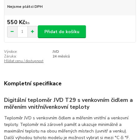
Nejsme plátci DPH
550 Kč
/
ks
Přidat do košíku
Výrobce:
JVD
Záruka:
24 měsíců
Hlídat cenu / dostupnost
Kompletní specifikace
Digitální teploměr JVD T29 s venkovním čidlem a
měřením vnitřní/venkovní teploty
Teploměr JVD s venkovním čidlem a měřením vnitřní a venkovní
teploty. Teploměr má zároveň paměť a ukazuje minimálně a
maximální teplotu na obou měřených místech (uvnitř a venku).
Další výhodou tohoto modelu je možnost vybrat si mezi °C či °F.