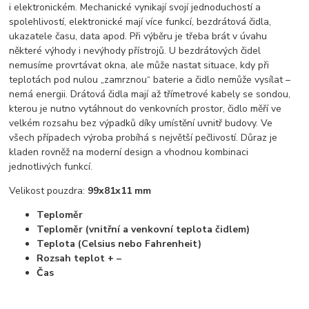
i elektronickém. Mechanické vynikají svojí jednoduchostí a
spolehlivostí, elektronické mají více funkcí, bezdrátová čidla,
ukazatele času, data apod. Při výběru je třeba brát v úvahu
některé výhody i nevýhody přístrojů. U bezdrátových čidel
nemusíme provrtávat okna, ale může nastat situace, kdy při
teplotách pod nulou „zamrznou“ baterie a čidlo nemůže vysílat –
nemá energii. Drátová čidla mají až třímetrové kabely se sondou,
kterou je nutno vytáhnout do venkovních prostor, čidlo měří ve
velkém rozsahu bez výpadků díky umístění uvnitř budovy. Ve
všech případech výroba probíhá s největší pečlivostí. Důraz je
kladen rovněž na moderní design a vhodnou kombinaci
jednotlivých funkcí.
Velikost pouzdra:
99x81x11 mm
Teploměr
Teploměr (vnitřní a venkovní teplota čidlem)
Teplota (Celsius nebo Fahrenheit)
Rozsah teplot + –
Čas