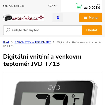
0
ks
CZK
tel. 733 648 549
za
0,00 Kč
Menu
Hledat
Úvod
BAROMETRY A TEPLOMĚRY
Digitální vnitřní a venkovní teploměr
JVD T713
Digitální vnitřní a venkovní
teploměr JVD T713