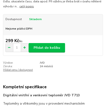
čidla, ukazatele času, data apod. Při výběru je třeba brát v úvahu některé
výhody i n...
celý popis
Dostupnost
Skladem
Nejsme plátci DPH
299 Kč
/
ks
Přidat do košíku
Výrobce:
JVD
Záruka:
24 měsíců
Hlídat cenu / dostupnost
Kompletní specifikace
Digitální vnitřní a venkovní teploměr JVD T713
Teploměry a vlhkoměry jsou v provedení mechanickém