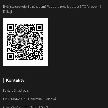
Byli jste spokojeni s nákupem? Podpora pres krypto :) BTC forever :-)
Děkuji
Kontakty
Fakturační adresa:
EVTERINKA.CZ - Bohumila Budínová
Osvračín č. p. 230, 345 61 Staňkov