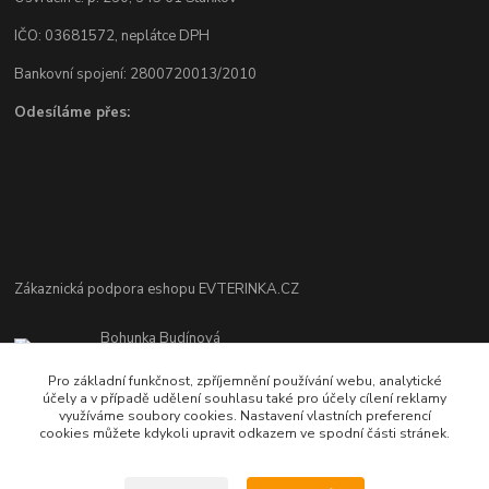
IČO: 03681572, neplátce DPH
Bankovní spojení: 2800720013/2010
Odesíláme přes:
Zákaznická podpora eshopu EVTERINKA.CZ
Bohunka Budínová
tel. 733 648 549
Pro základní funkčnost, zpříjemnění používání webu, analytické
(Po-Pá - 9:00-17:00hod, So 8:00-12:00hod)
účely a v případě udělení souhlasu také pro účely cílení reklamy
využíváme soubory cookies. Nastavení vlastních preferencí
obchod@evterinka.cz
cookies můžete kdykoli upravit odkazem ve spodní části stránek.