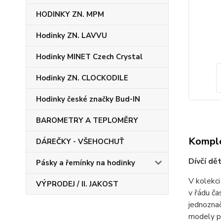
HODINKY ZN. MPM
Hodinky ZN. LAVVU
Hodinky MINET Czech Crystal
Hodinky ZN. CLOCKODILE
Hodinky české značky Bud-IN
BAROMETRY A TEPLOMĚRY
Komple
DÁREČKY - VŠEHOCHUŤ
Dívčí dě
Pásky a řemínky na hodinky
V kolekci
VÝPRODEJ / II. JAKOST
v řádu ča
jednoznač
modely pr