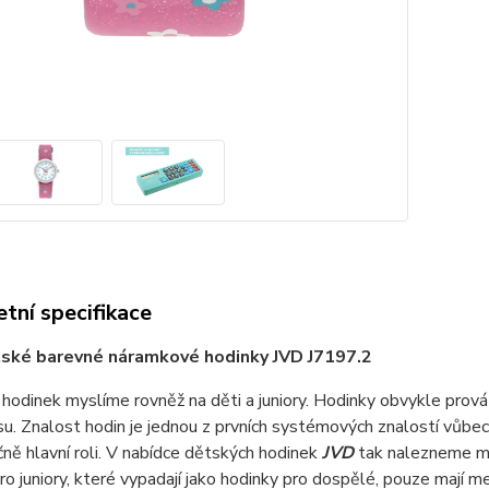
tní specifikace
tské barevné náramkové hodinky JVD J7197.2
 hodinek myslíme rovněž na děti a juniory. Hodinky obvykle prováz
su. Znalost hodin je jednou z prvních systémových znalostí vůbec 
ně hlavní roli. V nabídce dětských hodinek
JVD
tak nalezneme mo
o juniory, které vypadají jako hodinky pro dospělé, pouze mají m