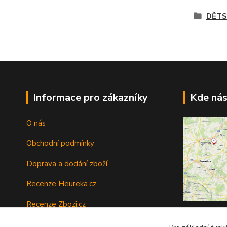
DĚTS
Informace pro zákazníky
Kde nás
O nás
Obchodní podmínky
Doprava a dodání zboží
Recenze Heureka.cz
Recenze Zbozi.cz
Sídlo firmy:
O
Ochrana osobních údajů