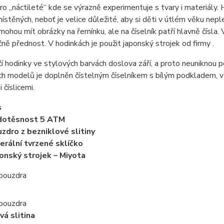
ro „náctileté“ kde se výrazně experimentuje s tvary i materiály. 
místěných, neboť je velice důležité, aby si děti v útlém věku nep
mohou mít obrázky na řemínku, ale na číselník patří hlavně čísl
ně přednost. V hodinkách je použit japonský strojek od firmy .
í hodinky ve stylových barvách doslova září, a proto neuniknou 
h modelů je doplněn čístelným číselníkem s bílým podkladem, v 
 číslicemi.
s
dotěsnost 5 ATM
zdro z bezniklové slitiny
erální tvrzené sklíčko
onský strojek – Miyota
 pouzdra
 pouzdra
vá slitina