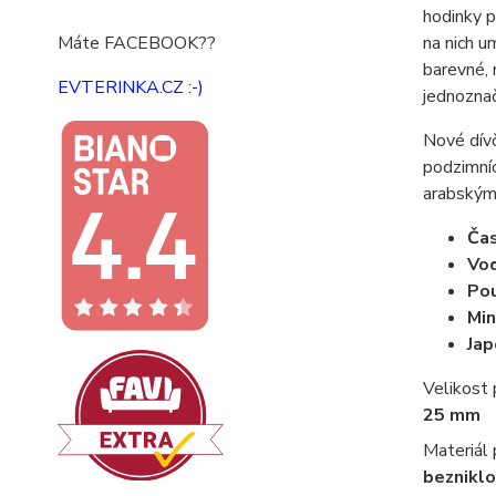
hodinky p
na nich u
Máte FACEBOOK??
barevné, 
EVTERINKA.CZ :-)
jednoznač
Nové dívč
podzimníc
arabskými
Ča
Vo
Pou
Min
Jap
Velikost
25 mm
Materiál
bezniklo