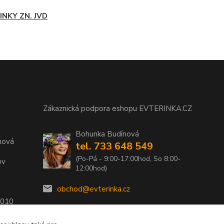
INKY ZN. JVD
Zákaznická podpora eshopu EVTERINKA.CZ
Bohunka Budínová
nová
tel. 733 648 549
(Po-Pá - 9:00-17:00hod, So 8:00-
ov
12:00hod)
obchod@evterinka.cz
2010