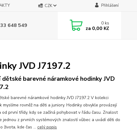
AKTY
Přihlášení
CZK
0
ks
733 648 549
za
0,00 Kč
inky JVD J7197.2
í dětské barevné náramkové hodinky JVD
7.2
dětské barevné náramkové hodinky JVD J7197.2 V kolekci
k myslíme rovněž na děti a juniory. Hodinky obvykle provázejí
a od první třídy, kdy se začíná pohybovat v řádu času. Znalost
je jednou z prvních systémových znalostí vůbec a uvádí děti do
 života, kde čas ...
celý popis