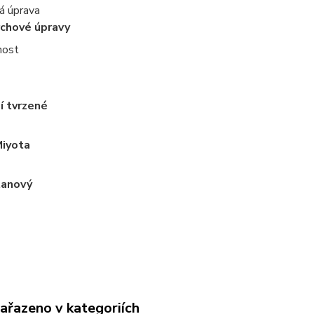
á úprava
rchové úpravy
nost
í tvrzené
Miyota
tanový
zařazeno v kategoriích