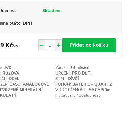
tupnost
Skladem
sme plátci DPH
9 Kč
Přidat do košíku
/
ks
e:
JVD
Záruka:
24 měsíců
:
RŮŽOVÁ
URČENÍ:
PRO DĚTI
IÁL:
OCEL
STYL:
DÍVČÍ
ZENÍ ČASU:
ANALOGOVÉ
POHON:
BATERIE - QUARTZ
TVRZENÉ MINERÁLNÍ
VODOTĚSNOST:
5ATM/50m
KULATÝ
Hlídat cenu / dostupnost