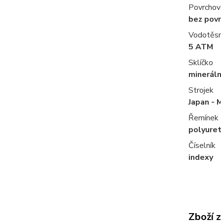
Povrchov
bez pov
Vodotěs
5 ATM
Sklíčko
mineráln
Strojek
Japan - 
Řemínek
polyure
Číselník
indexy
Zboží 