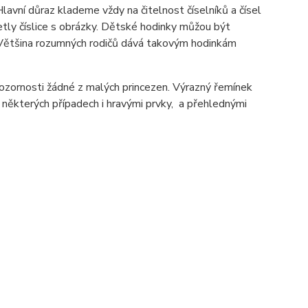
Hlavní důraz klademe vždy na čitelnost číselníků a čísel
letly číslice s obrázky. Dětské hodinky můžou být
a. Většina rozumných rodičů dává takovým hodinkám
pozornosti žádné z malých princezen. Výrazný řemínek
některých případech i hravými prvky, a přehlednými