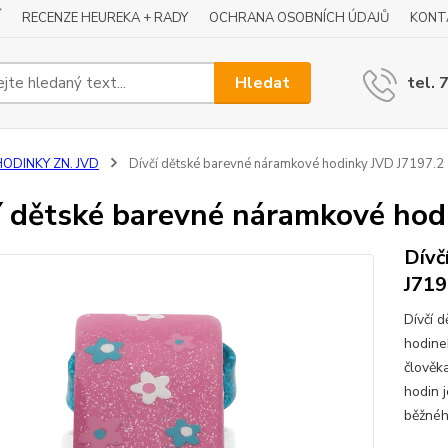
Í
RECENZE HEUREKA + RADY
OCHRANA OSOBNÍCH ÚDAJŮ
KONT
Hledat
tel. 
HODINKY ZN. JVD
Dívčí dětské barevné náramkové hodinky JVD J7197.2
í dětské barevné náramkové hod
Dívč
J719
Dívčí 
hodine
člověk
hodin 
běžného