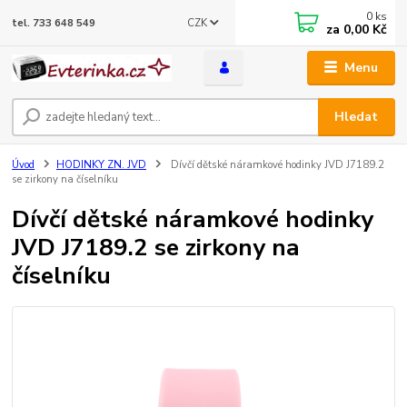
0
ks
CZK
tel. 733 648 549
za
0,00 Kč
Menu
Hledat
Úvod
HODINKY ZN. JVD
Dívčí dětské náramkové hodinky JVD J7189.2
se zirkony na číselníku
Dívčí dětské náramkové hodinky
JVD J7189.2 se zirkony na
číselníku