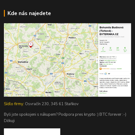
Kde nás najedete
Sídlo firmy:
Osvračín 230, 345 61 Staňkov
Byli jste spokojeni s nákupem? Podpora pres krypto :) BTC forever :-)
Děkuji