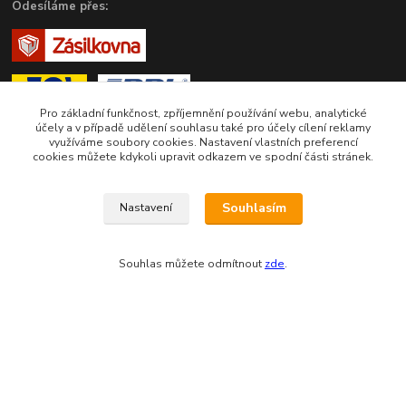
Odesíláme přes:
Pro základní funkčnost, zpříjemnění používání webu, analytické
účely a v případě udělení souhlasu také pro účely cílení reklamy
využíváme soubory cookies. Nastavení vlastních preferencí
cookies můžete kdykoli upravit odkazem ve spodní části stránek.
Zákaznická podpora eshopu EVTERINKA.CZ
Souhlasím
Nastavení
Bohunka Budínová
tel. 733 648 549
Souhlas můžete odmítnout
zde
.
(Po-Pá - 9:00-17:00hod, So 8:00-12:00hod)
obchod@evterinka.cz