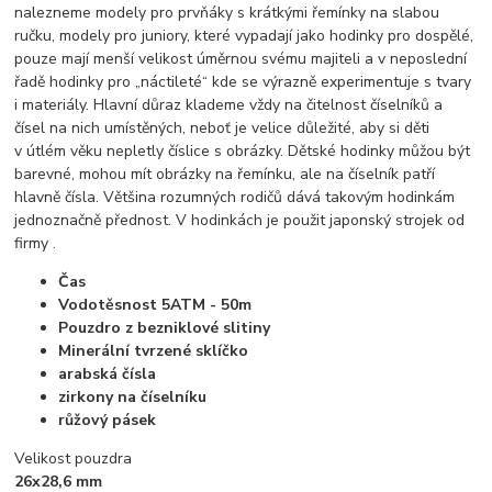
nalezneme modely pro prvňáky s krátkými řemínky na slabou
ručku, modely pro juniory, které vypadají jako hodinky pro dospělé,
pouze mají menší velikost úměrnou svému majiteli a v neposlední
řadě hodinky pro „náctileté“ kde se výrazně experimentuje s tvary
i materiály. Hlavní důraz klademe vždy na čitelnost číselníků a
čísel na nich umístěných, neboť je velice důležité, aby si děti
v útlém věku nepletly číslice s obrázky. Dětské hodinky můžou být
barevné, mohou mít obrázky na řemínku, ale na číselník patří
hlavně čísla. Většina rozumných rodičů dává takovým hodinkám
jednoznačně přednost. V hodinkách je použit japonský strojek od
firmy .
Čas
Vodotěsnost 5ATM - 50m
Pouzdro z bezniklové slitiny
Minerální tvrzené sklíčko
arabská čísla
zirkony na číselníku
růžový pásek
Velikost pouzdra
26x28,6 mm