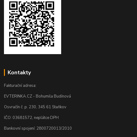
Kontakty
Fakturační adresa:
EVTERINKA.CZ - Bohumila Budínová
Osvračín č. p. 230, 345 61 Staňkov
IČO: 03681572, neplátce DPH
Bankovní spojení: 2800720013/2010