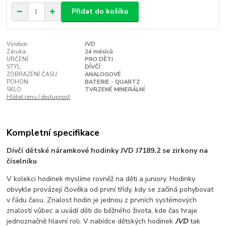
Přidat do košíku
Výrobce:
JVD
Záruka:
24 měsíců
URČENÍ:
PRO DĚTI
STYL:
DÍVČÍ
ZOBRAZENÍ ČASU:
ANALOGOVÉ
POHON:
BATERIE - QUARTZ
SKLO:
TVRZENÉ MINERÁLNÍ
Hlídat cenu / dostupnost
Kompletní specifikace
Dívčí dětské náramkové hodinky JVD J7189.2 se zirkony na
číselníku
V kolekci hodinek myslíme rovněž na děti a juniory. Hodinky
obvykle provázejí člověka od první třídy, kdy se začíná pohybovat
v řádu času. Znalost hodin je jednou z prvních systémových
znalostí vůbec a uvádí děti do běžného života, kde čas hraje
jednoznačně hlavní roli. V nabídce dětských hodinek
JVD
tak