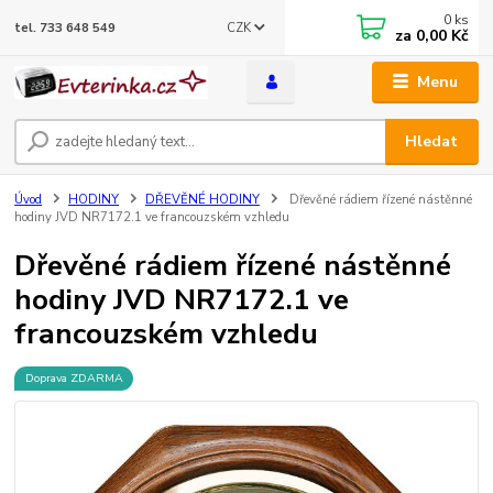
0
ks
CZK
tel. 733 648 549
za
0,00 Kč
Menu
Hledat
Úvod
HODINY
DŘEVĚNÉ HODINY
Dřevěné rádiem řízené nástěnné
hodiny JVD NR7172.1 ve francouzském vzhledu
Dřevěné rádiem řízené nástěnné
hodiny JVD NR7172.1 ve
francouzském vzhledu
Doprava ZDARMA