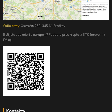
Sídlo firmy:
Osvračín 230, 345 61 Staňkov
Byli jste spokojeni s nákupem? Podpora pres krypto :) BTC forever :-)
Děkuji
Kontakty