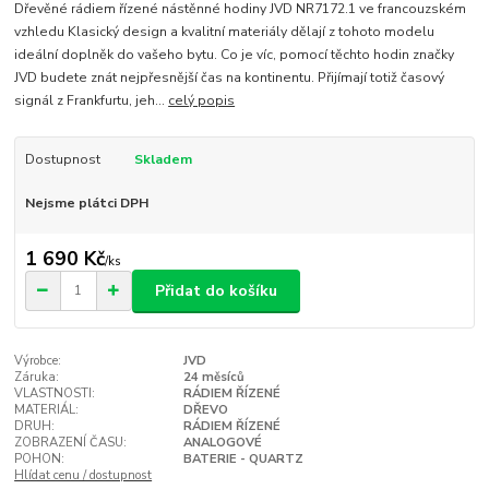
Dřevěné rádiem řízené nástěnné hodiny JVD NR7172.1 ve francouzském
vzhledu Klasický design a kvalitní materiály dělají z tohoto modelu
ideální doplněk do vašeho bytu. Co je víc, pomocí těchto hodin značky
JVD budete znát nejpřesnější čas na kontinentu. Přijímají totiž časový
signál z Frankfurtu, jeh...
celý popis
Dostupnost
Skladem
Nejsme plátci DPH
1 690 Kč
/
ks
Přidat do košíku
Výrobce:
JVD
Záruka:
24 měsíců
VLASTNOSTI:
RÁDIEM ŘÍZENÉ
MATERIÁL:
DŘEVO
DRUH:
RÁDIEM ŘÍZENÉ
ZOBRAZENÍ ČASU:
ANALOGOVÉ
POHON:
BATERIE - QUARTZ
Hlídat cenu / dostupnost