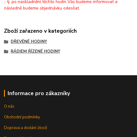
- tj. po naskladnění těchto hodin Vás budeme informovat a
následně budeme objednávku odesílat.
Zboží zařazeno v kategoriích
DŘEVĚNÉ HODINY
RÁDIEM ŘÍZENÉ HODINY
Informace pro zákazníky
O nás
Obchodní podmínky
Doprava a dodání zboží