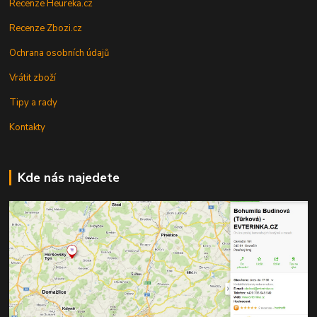
Recenze Heureka.cz
Recenze Zbozi.cz
Ochrana osobních údajů
Vrátit zboží
Tipy a rady
Kontakty
Kde nás najedete