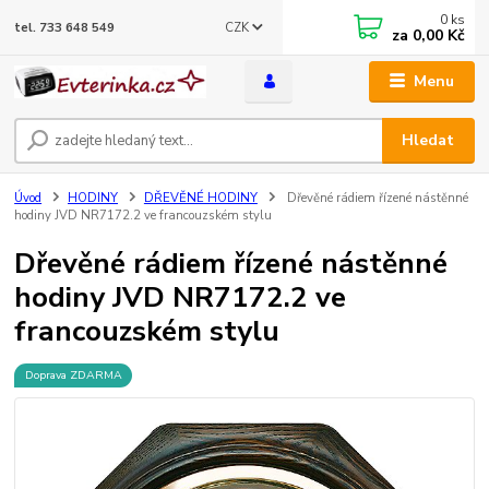
0
ks
CZK
tel. 733 648 549
za
0,00 Kč
Menu
Hledat
Úvod
HODINY
DŘEVĚNÉ HODINY
Dřevěné rádiem řízené nástěnné
hodiny JVD NR7172.2 ve francouzském stylu
Dřevěné rádiem řízené nástěnné
hodiny JVD NR7172.2 ve
francouzském stylu
Doprava ZDARMA