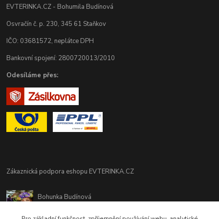
EVTERINKA.CZ - Bohumila Budínová
Osvračín č. p. 230, 345 61 Staňkov
IČO: 03681572, neplátce DPH
Bankovní spojení: 2800720013/2010
Odesíláme přes:
Zákaznická podpora eshopu EVTERINKA.CZ
Bohunka Budínová
tel. 733 648 549
(Po-Pá - 9:00-17:00hod, So 8:00-12:00hod)
Pro základní funkčnost, zpříjemnění používání webu, analytické