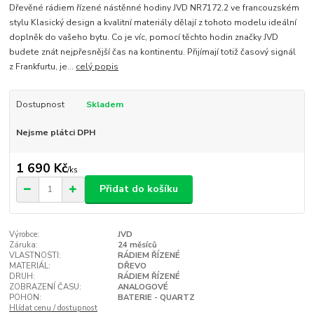
Dřevěné rádiem řízené nástěnné hodiny JVD NR7172.2 ve francouzském
stylu Klasický design a kvalitní materiály dělají z tohoto modelu ideální
doplněk do vašeho bytu. Co je víc, pomocí těchto hodin značky JVD
budete znát nejpřesnější čas na kontinentu. Přijímají totiž časový signál
z Frankfurtu, je...
celý popis
Dostupnost
Skladem
Nejsme plátci DPH
1 690 Kč
/
ks
Přidat do košíku
Výrobce:
JVD
Záruka:
24 měsíců
VLASTNOSTI:
RÁDIEM ŘÍZENÉ
MATERIÁL:
DŘEVO
DRUH:
RÁDIEM ŘÍZENÉ
ZOBRAZENÍ ČASU:
ANALOGOVÉ
POHON:
BATERIE - QUARTZ
Hlídat cenu / dostupnost