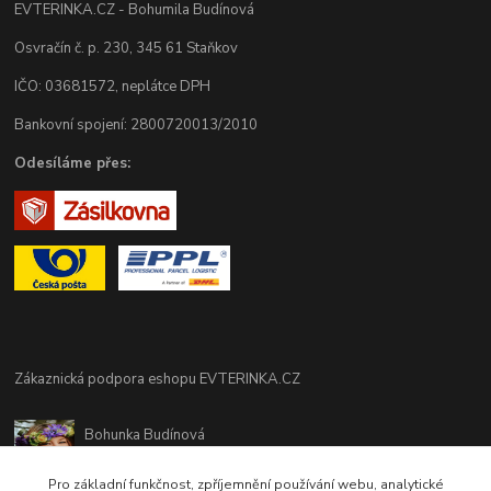
EVTERINKA.CZ - Bohumila Budínová
Osvračín č. p. 230, 345 61 Staňkov
IČO: 03681572, neplátce DPH
Bankovní spojení: 2800720013/2010
Odesíláme přes:
Zákaznická podpora eshopu EVTERINKA.CZ
Bohunka Budínová
tel. 733 648 549
(Po-Pá - 9:00-17:00hod, So 8:00-12:00hod)
Pro základní funkčnost, zpříjemnění používání webu, analytické