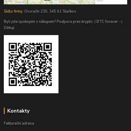
Sídlo firmy:
Osvračín 230, 345 61 Staňkov
Byli jste spokojeni s nákupem? Podpora pres krypto :) BTC forever :-)
Děkuji
Kontakty
Fakturační adresa: