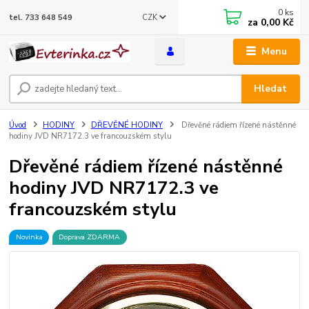
0
ks
CZK
tel. 733 648 549
za
0,00 Kč
Menu
Hledat
Úvod
HODINY
DŘEVĚNÉ HODINY
Dřevěné rádiem řízené nástěnné
hodiny JVD NR7172.3 ve francouzském stylu
Dřevěné rádiem řízené nástěnné
hodiny JVD NR7172.3 ve
francouzském stylu
Novinka
Doprava ZDARMA