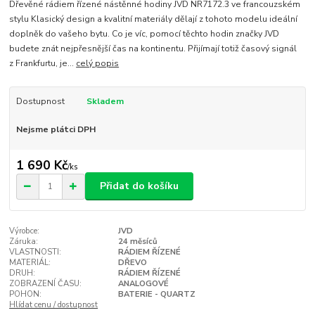
Dřevěné rádiem řízené nástěnné hodiny JVD NR7172.3 ve francouzském
stylu Klasický design a kvalitní materiály dělají z tohoto modelu ideální
doplněk do vašeho bytu. Co je víc, pomocí těchto hodin značky JVD
budete znát nejpřesnější čas na kontinentu. Přijímají totiž časový signál
z Frankfurtu, je...
celý popis
Dostupnost
Skladem
Nejsme plátci DPH
1 690 Kč
/
ks
Přidat do košíku
Výrobce:
JVD
Záruka:
24 měsíců
VLASTNOSTI:
RÁDIEM ŘÍZENÉ
MATERIÁL:
DŘEVO
DRUH:
RÁDIEM ŘÍZENÉ
ZOBRAZENÍ ČASU:
ANALOGOVÉ
POHON:
BATERIE - QUARTZ
Hlídat cenu / dostupnost