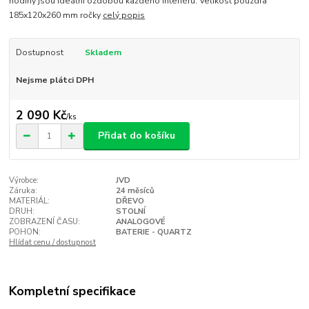
hodiny jsou ideální ozdobou každého interiéru. Velikost pouzdra
185x120x260 mm ročky
celý popis
Dostupnost
Skladem
Nejsme plátci DPH
2 090 Kč
/
ks
Přidat do košíku
Výrobce:
JVD
Záruka:
24 měsíců
MATERIÁL:
DŘEVO
DRUH:
STOLNÍ
ZOBRAZENÍ ČASU:
ANALOGOVÉ
POHON:
BATERIE - QUARTZ
Hlídat cenu / dostupnost
Kompletní specifikace