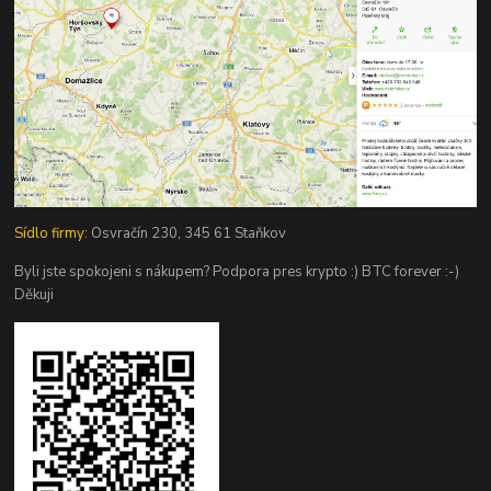
Sídlo firmy:
Osvračín 230, 345 61 Staňkov
Byli jste spokojeni s nákupem? Podpora pres krypto :) BTC forever :-)
Děkuji