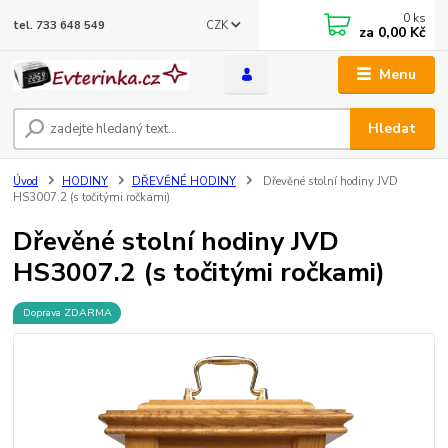
0
ks
CZK
tel. 733 648 549
za
0,00 Kč
Menu
Hledat
Úvod
HODINY
DŘEVĚNÉ HODINY
Dřevěné stolní hodiny JVD
HS3007.2 (s točitými ročkami)
Dřevěné stolní hodiny JVD
HS3007.2 (s točitými ročkami)
Doprava ZDARMA