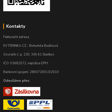
Kontakty
Fakturační adresa:
EVTERINKA.CZ - Bohumila Budínová
Osvračín č. p. 230, 345 61 Staňkov
IČO: 03681572, neplátce DPH
Bankovní spojení: 2800720013/2010
Odesíláme přes: