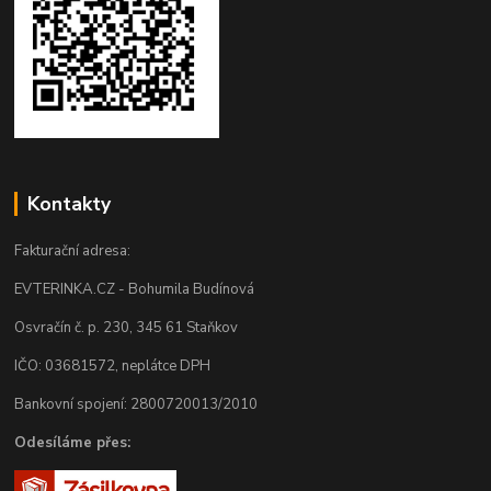
Kontakty
Fakturační adresa:
EVTERINKA.CZ - Bohumila Budínová
Osvračín č. p. 230, 345 61 Staňkov
IČO: 03681572, neplátce DPH
Bankovní spojení: 2800720013/2010
Odesíláme přes: