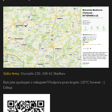
Sídlo firmy:
Osvračín 230, 345 61 Staňkov
Byli jste spokojeni s nákupem? Podpora pres krypto :) BTC forever :-)
Děkuji