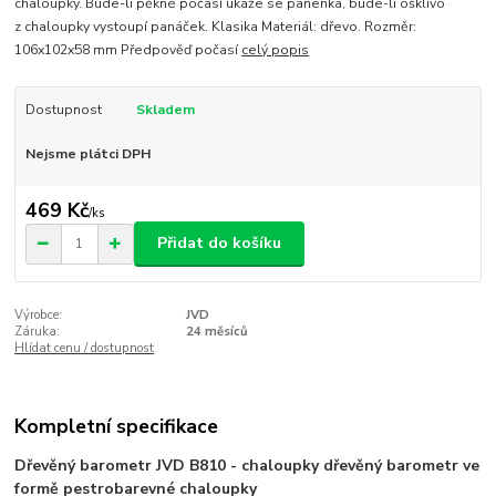
chaloupky. Bude-li pěkné počasí ukáže se panenka, bude-li ošklivo
z chaloupky vystoupí panáček. Klasika Materiál: dřevo. Rozměr:
106x102x58 mm Předpověď počasí
celý popis
Dostupnost
Skladem
Nejsme plátci DPH
469 Kč
/
ks
Přidat do košíku
Výrobce:
JVD
Záruka:
24 měsíců
Hlídat cenu / dostupnost
Kompletní specifikace
Dřevěný barometr JVD B810 - chaloupky dřevěný barometr ve
formě pestrobarevné chaloupky