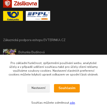
Zákaznická podpora eshopu EVTERINKA.CZ
Bohunka Budínová
tel. 733 648 549
(Po-Pá - 9:00-17:00hod, So 8:00-12:00hod)
Pro základní funkčnost, zpříjemnění používání webu, analytické
účely a v případě udělení souhlasu také pro účely cílení reklamy
využíváme soubory cookies. Nastavení vlastních preferencí
obchod@evterinka.cz
cookies můžete kdykoli upravit odkazem ve spodní části stránek.
Souhlasím
Nastavení
Souhlas můžete odmítnout
zde
.
Vytvořeno na
Eshop-rychle.cz