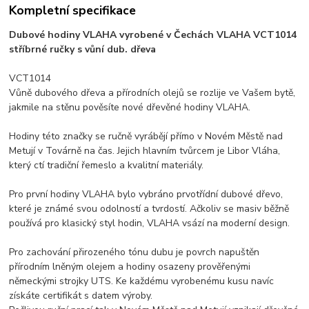
Kompletní specifikace
Dubové hodiny VLAHA vyrobené v Čechách VLAHA VCT1014
stříbrné ručky s vůní dub. dřeva
VCT1014
Vůně dubového dřeva a přírodních olejů se rozlije ve Vašem bytě,
jakmile na stěnu pověsíte nové dřevěné hodiny VLAHA.
Hodiny této značky se ručně vyrábějí přímo v Novém Městě nad
Metují v Továrně na čas. Jejich hlavním tvůrcem je Libor Vláha,
který ctí tradiční řemeslo a kvalitní materiály.
Pro první hodiny VLAHA bylo vybráno prvotřídní dubové dřevo,
které je známé svou odolností a tvrdostí. Ačkoliv se masiv běžně
používá pro klasický styl hodin, VLAHA vsází na moderní design.
Pro zachování přirozeného tónu dubu je povrch napuštěn
přírodním lněným olejem a hodiny osazeny prověřenými
německými strojky UTS. Ke každému vyrobenému kusu navíc
získáte certifikát s datem výroby.