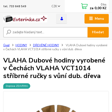
0
ks
CZK
tel. 733 648 549
za
0,00 Kč
Menu
Hledat
Úvod
HODINY
DŘEVĚNÉ HODINY
VLAHA Dubové hodiny vyrobené
v Čechách VLAHA VCT1014 stříbrné ručky s vůní dub. dřeva
VLAHA Dubové hodiny vyrobené
v Čechách VLAHA VCT1014
stříbrné ručky s vůní dub. dřeva
Doprava ZDARMA