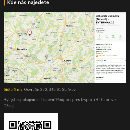
Kde nás najedete
Sídlo firmy:
Osvračín 230, 345 61 Staňkov
Byli jste spokojeni s nákupem? Podpora pres krypto :) BTC forever :-)
Děkuji