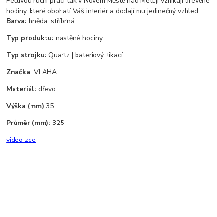
Pečlivou ruční prací tak v Novém Městě nad Metují vznikají dřevěné
hodiny, které obohatí Váš interiér a dodají mu jedinečný vzhled.
Barva:
hnědá, stříbrná
Typ produktu:
nástěné hodiny
Typ strojku:
Quartz | bateriový, tikací
Značka:
VLAHA
Materiál:
dřevo
Výška (mm)
35
Průměr (mm):
325
video zde