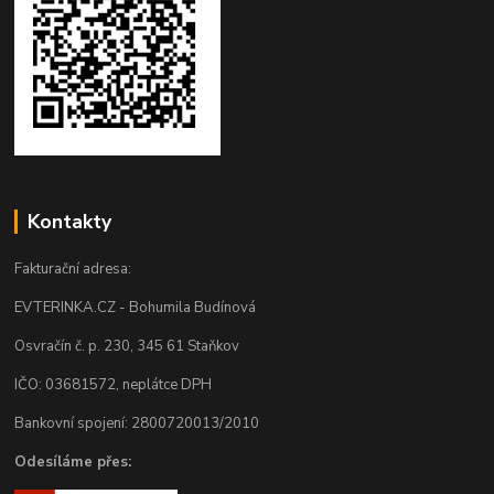
Kontakty
Fakturační adresa:
EVTERINKA.CZ - Bohumila Budínová
Osvračín č. p. 230, 345 61 Staňkov
IČO: 03681572, neplátce DPH
Bankovní spojení: 2800720013/2010
Odesíláme přes: