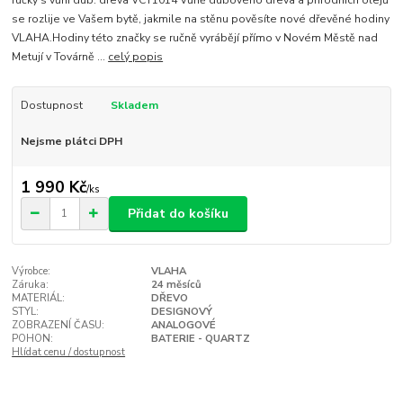
ručky s vůní dub. dřeva VCT1014 Vůně dubového dřeva a přírodních olejů
se rozlije ve Vašem bytě, jakmile na stěnu pověsíte nové dřevěné hodiny
VLAHA.Hodiny této značky se ručně vyrábějí přímo v Novém Městě nad
Metují v Továrně ...
celý popis
Dostupnost
Skladem
Nejsme plátci DPH
1 990 Kč
/
ks
Přidat do košíku
Výrobce:
VLAHA
Záruka:
24 měsíců
MATERIÁL:
DŘEVO
STYL:
DESIGNOVÝ
ZOBRAZENÍ ČASU:
ANALOGOVÉ
POHON:
BATERIE - QUARTZ
Hlídat cenu / dostupnost