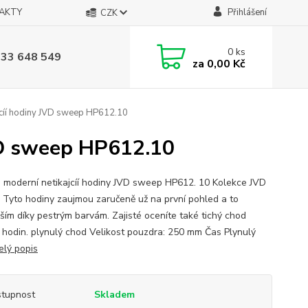
AKTY
Přihlášení
CZK
0
ks
733 648 549
za
0,00 Kč
jcíí hodiny JVD sweep HP612.10
JVD sweep HP612.10
é moderní netikajcíí hodiny JVD sweep HP612. 10 Kolekce JVD
Tyto hodiny zaujmou zaručeně už na první pohled a to
ším díky pestrým barvám. Zajisté oceníte také tichý chod
u hodin. plynulý chod Velikost pouzdra: 250 mm Čas Plynulý
elý popis
tupnost
Skladem