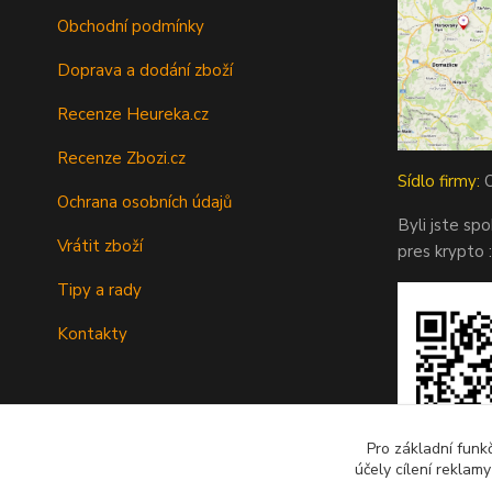
Obchodní podmínky
Doprava a dodání zboží
Recenze Heureka.cz
Recenze Zbozi.cz
Sídlo firmy:
O
Ochrana osobních údajů
Byli jste sp
Vrátit zboží
pres krypto :
Tipy a rady
Kontakty
Pro základní funk
účely cílení reklam