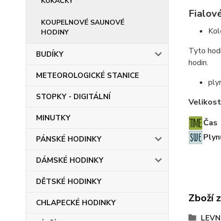
KUKAČKY
Fialov
KOUPELNOVÉ SAUNOVÉ
Kol
HODINY
Tyto hodi
BUDÍKY
hodin.
METEOROLOGICKÉ STANICE
ply
STOPKY - DIGITÁLNÍ
Velikost
MINUTKY
Čas
Plyn
PÁNSKÉ HODINKY
DÁMSKÉ HODINKY
DĚTSKÉ HODINKY
Zboží 
CHLAPECKÉ HODINKY
LEVN