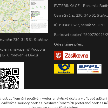
EVTERINKA.CZ - Bohumila Budí
Osvračín č. p. 230, 345 61 Staňk
IČO: 03681572, neplátce DPH
Bankovní spojení: 2800720013/
svračín 230, 345 61 Staňkov
Odesíláme přes:
okojeni s nákupem? Podpora
) BTC forever :-) Děkuji
čnost, zpříjemnění používání webu, analytické účely a v případě udělení
y využíváme soubory cookies. Nastavení vlastních preferencí cookies mů
odkazem ve spodní části stránek.