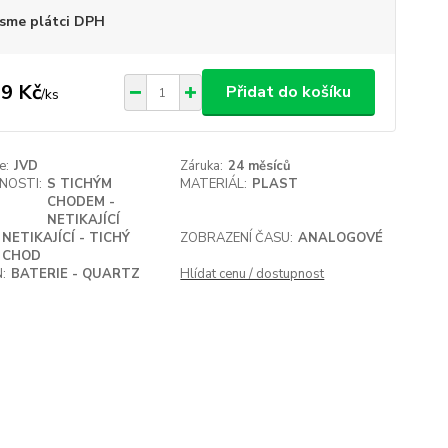
sme plátci DPH
9 Kč
Přidat do košíku
/
ks
e:
JVD
Záruka:
24 měsíců
NOSTI:
S TICHÝM
MATERIÁL:
PLAST
CHODEM -
NETIKAJÍCÍ
NETIKAJÍCÍ - TICHÝ
ZOBRAZENÍ ČASU:
ANALOGOVÉ
CHOD
:
BATERIE - QUARTZ
Hlídat cenu / dostupnost