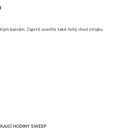
0
rým barvám. Zajisté oceníte také tichý chod strojku
IKAJCÍ HODINY SWEEP