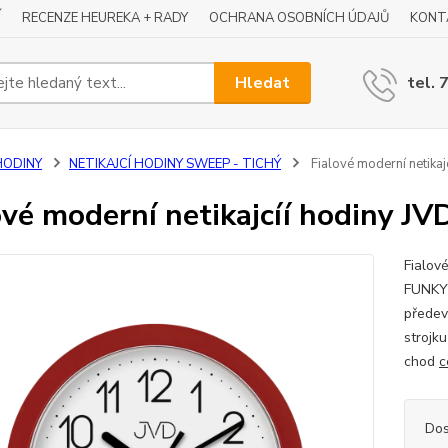
Í
RECENZE HEUREKA + RADY
OCHRANA OSOBNÍCH ÚDAJŮ
KONT
Hledat
tel. 
HODINY
NETIKAJCÍ HODINY SWEEP - TICHÝ
Fialové moderní netika
ové moderní netikajcíí hodiny 
Fialov
FUNKY 
předev
strojk
chod
c
Dos