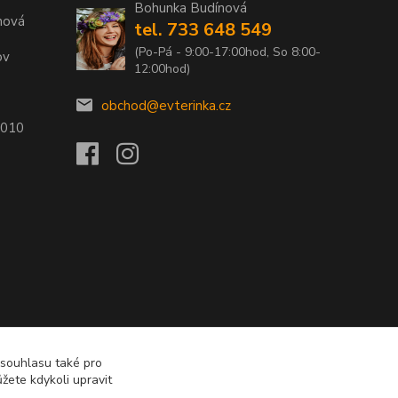
Bohunka Budínová
nová
tel. 733 648 549
(Po-Pá - 9:00-17:00hod, So 8:00-
ov
12:00hod)
obchod@evterinka.cz
2010
 souhlasu také pro
žete kdykoli upravit