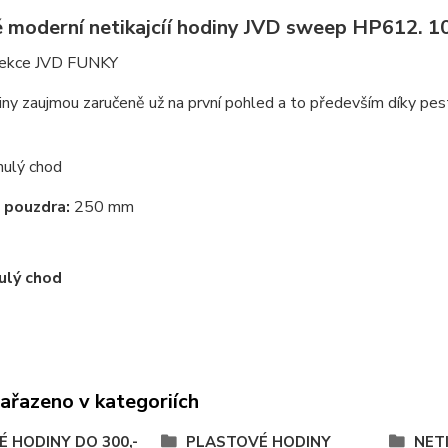
é moderní netikajcíí hodiny JVD sweep HP612. 1
ekce JVD FUNKY
ny zaujmou zaručeně už na první pohled a to především díky pest
nulý chod
 pouzdra:
250 mm
ulý chod
zařazeno v kategoriích
É HODINY DO 300,-
PLASTOVÉ HODINY
NET