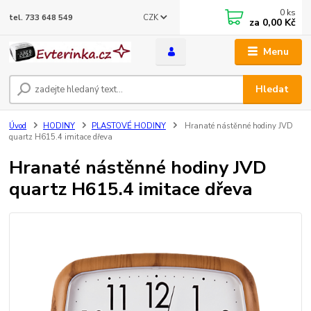
0
ks
CZK
tel. 733 648 549
za
0,00 Kč
Menu
Hledat
Úvod
HODINY
PLASTOVÉ HODINY
Hranaté nástěnné hodiny JVD
quartz H615.4 imitace dřeva
Hranaté nástěnné hodiny JVD
quartz H615.4 imitace dřeva