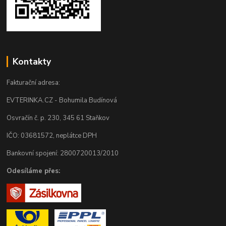
Kontakty
Fakturační adresa:
EVTERINKA.CZ - Bohumila Budínová
Osvračín č. p. 230, 345 61 Staňkov
IČO: 03681572, neplátce DPH
Bankovní spojení: 2800720013/2010
Odesíláme přes: