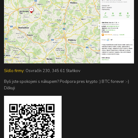
Sídlo firmy:
Osvračín 230, 345 61 Staňkov
Byli jste spokojeni s nákupem? Podpora pres krypto :) BTC forever :-)
Děkuji