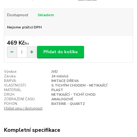
Dostupnost
Skladem
Nejsme plátci DPH
469 Kč
/
ks
Přidat do košíku
Výrobce:
JVD
Záruka:
24 měsíců
BARVA:
IMITACE DŘEVA
VLASTNOSTI:
S TICHÝM CHODEM - NETIKAJÍCÍ
MATERIÁL:
PLAST
DRUH:
NETIKAJÍCÍ - TICHÝ CHOD
ZOBRAZENÍ ČASU:
ANALOGOVÉ
POHON:
BATERIE - QUARTZ
Hlídat cenu / dostupnost
Kompletní specifikace