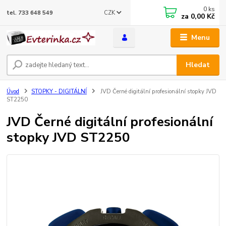
0
ks
CZK
tel. 733 648 549
za
0,00 Kč
Menu
Hledat
Úvod
STOPKY - DIGITÁLNÍ
JVD Černé digitální profesionální stopky JVD
ST2250
JVD Černé digitální profesionální
stopky JVD ST2250