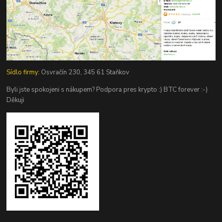
Sídlo firmy:
Osvračín 230, 345 61 Staňkov
Byli jste spokojeni s nákupem? Podpora pres krypto :) BTC forever :-)
Děkuji