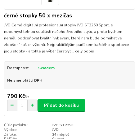
černé stopky 50 x mezičas
JVD Černé digitální profesionální stopky JVD ST2250 Sport je
neodmyslitelnou součástí našeho životního stylu, a proto bychom
neměli podceňovat kvalitní vybavení, které nám bude pomáhat ve
zlepšení našich výkonů. Nejpraktičtějším parťákem každého sportovce
jsou stopky - a tohle je výběr čerstvýc...
celý popis
Dostupnost
Skladem
Nejsme plátci DPH
790 Kč
/
ks
Přidat do košíku
Číslo produktu:
JVD ST2250
Výrobce:
JVD
Záruka:
24 měsíců