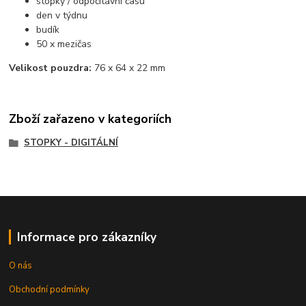
stopky / odpočítávní času
den v týdnu
budík
50 x mezičas
Velikost pouzdra:
76 x 64 x 22 mm
Zboží zařazeno v kategoriích
STOPKY - DIGITÁLNÍ
Informace pro zákazníky
O nás
Obchodní podmínky