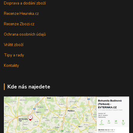
Doprava a dodání zboží
Recenze Heureka.cz
Recenze Zbozi.cz
Ochrana osobních údajů
Vrátit zboží
Tipy a rady
Kontakty
Kde nás najedete