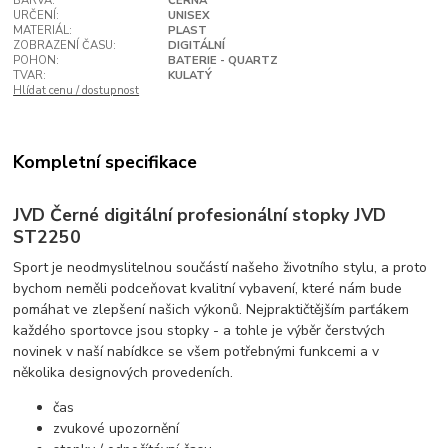
BARVA:
ČERNÁ
URČENÍ:
UNISEX
MATERIÁL:
PLAST
ZOBRAZENÍ ČASU:
DIGITÁLNÍ
POHON:
BATERIE - QUARTZ
TVAR:
KULATÝ
Hlídat cenu / dostupnost
Kompletní specifikace
JVD Černé digitální profesionální stopky JVD
ST2250
Sport je neodmyslitelnou součástí našeho životního stylu, a proto
bychom neměli podceňovat kvalitní vybavení, které nám bude
pomáhat ve zlepšení našich výkonů. Nejpraktičtějším parťákem
každého sportovce jsou stopky - a tohle je výběr čerstvých
novinek v naší nabídkce se všem potřebnými funkcemi a v
několika designových provedeních.
čas
zvukové upozornění