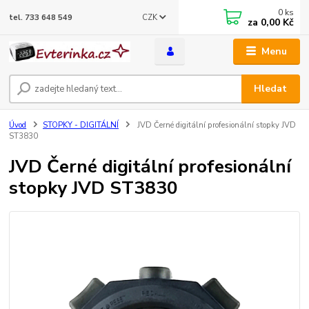
0
ks
CZK
tel. 733 648 549
za
0,00 Kč
Menu
Hledat
Úvod
STOPKY - DIGITÁLNÍ
JVD Černé digitální profesionální stopky JVD
ST3830
JVD Černé digitální profesionální
stopky JVD ST3830