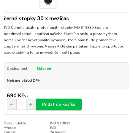
černé stopky 30 x mezičas
JVD Černé digitální profesionální stopky JVD ST3830 Sport je
neodmyslitelnou součástí našeho životního stylu, a proto bychom
neměli podceňovat kvalitní vybavení, které nám bude pomáhat ve
zlepšení našich výkonů. Nejpraktičtějším parťákem každého sportovce
jsou stopky - a tohle je výběr če...
celý popis
Dostupnost
Skladem
Nejsme plátci DPH
690 Kč
/
ks
Přidat do košíku
Číslo produktu:
JVD ST3830
Výrobce:
JVD
Záruka:
24 měsíců