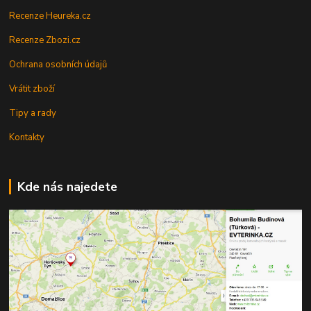
Recenze Heureka.cz
Recenze Zbozi.cz
Ochrana osobních údajů
Vrátit zboží
Tipy a rady
Kontakty
Kde nás najedete