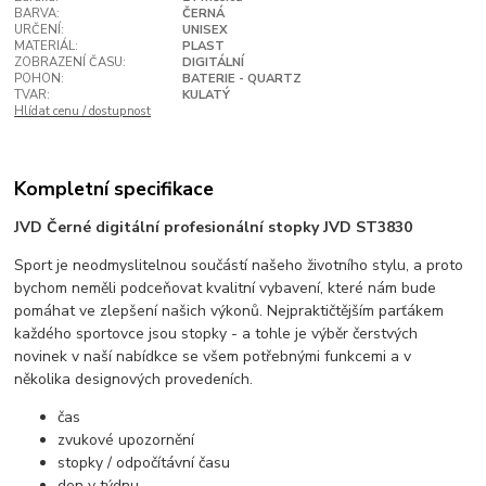
BARVA:
ČERNÁ
URČENÍ:
UNISEX
MATERIÁL:
PLAST
ZOBRAZENÍ ČASU:
DIGITÁLNÍ
POHON:
BATERIE - QUARTZ
TVAR:
KULATÝ
Hlídat cenu / dostupnost
Kompletní specifikace
JVD Černé digitální profesionální stopky JVD ST3830
Sport je neodmyslitelnou součástí našeho životního stylu, a proto
bychom neměli podceňovat kvalitní vybavení, které nám bude
pomáhat ve zlepšení našich výkonů. Nejpraktičtějším parťákem
každého sportovce jsou stopky - a tohle je výběr čerstvých
novinek v naší nabídkce se všem potřebnými funkcemi a v
několika designových provedeních.
čas
zvukové upozornění
stopky / odpočítávní času
den v týdnu