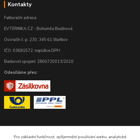
Kontakty
Fakturační adresa:
EVTERINKA.CZ - Bohumila Budínová
Osvračín č. p. 230, 345 61 Staňkov
IČO: 03681572, neplátce DPH
Bankovní spojení: 2800720013/2010
Odesíláme přes:
Zákaznická podpora eshopu EVTERINKA.CZ
Pro základní funkčnost, zpříjemnění používání webu, analytické