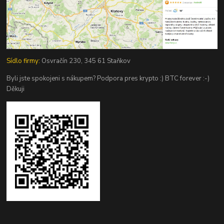
Sídlo firmy:
Osvračín 230, 345 61 Staňkov
Byli jste spokojeni s nákupem? Podpora pres krypto :) BTC forever :-)
Děkuji