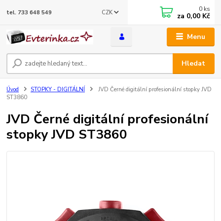
0
ks
CZK
tel. 733 648 549
za
0,00 Kč
Menu
Hledat
Úvod
STOPKY - DIGITÁLNÍ
JVD Černé digitální profesionální stopky JVD
ST3860
JVD Černé digitální profesionální
stopky JVD ST3860