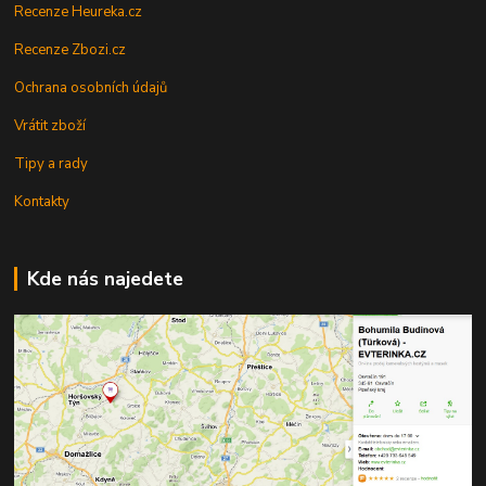
Recenze Heureka.cz
Recenze Zbozi.cz
Ochrana osobních údajů
Vrátit zboží
Tipy a rady
Kontakty
Kde nás najedete