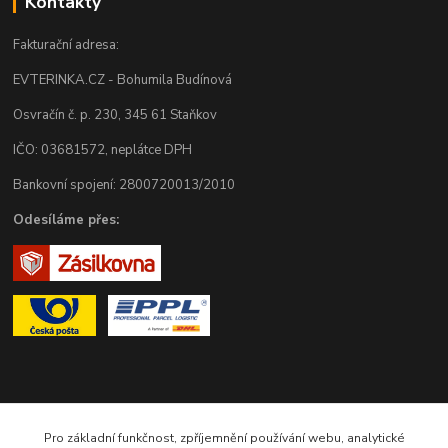
Kontakty
Fakturační adresa:
EVTERINKA.CZ - Bohumila Budínová
Osvračín č. p. 230, 345 61 Staňkov
IČO: 03681572, neplátce DPH
Bankovní spojení: 2800720013/2010
Odesíláme přes:
Zákaznická podpora eshopu EVTERINKA.CZ
Pro základní funkčnost, zpříjemnění používání webu, analytické