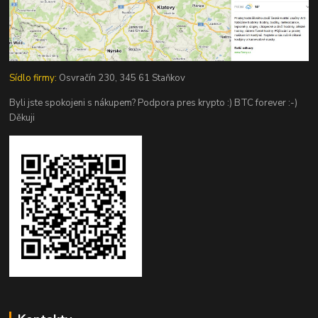
Sídlo firmy:
Osvračín 230, 345 61 Staňkov
Byli jste spokojeni s nákupem? Podpora pres krypto :) BTC forever :-)
Děkuji