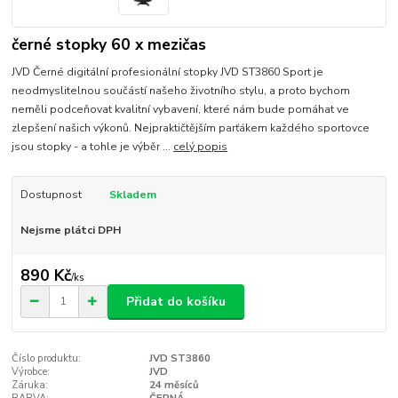
černé stopky 60 x mezičas
JVD Černé digitální profesionální stopky JVD ST3860 Sport je
neodmyslitelnou součástí našeho životního stylu, a proto bychom
neměli podceňovat kvalitní vybavení, které nám bude pomáhat ve
zlepšení našich výkonů. Nejpraktičtějším parťákem každého sportovce
jsou stopky - a tohle je výběr ...
celý popis
Dostupnost
Skladem
Nejsme plátci DPH
890 Kč
/
ks
Přidat do košíku
Číslo produktu:
JVD ST3860
Výrobce:
JVD
Záruka:
24 měsíců