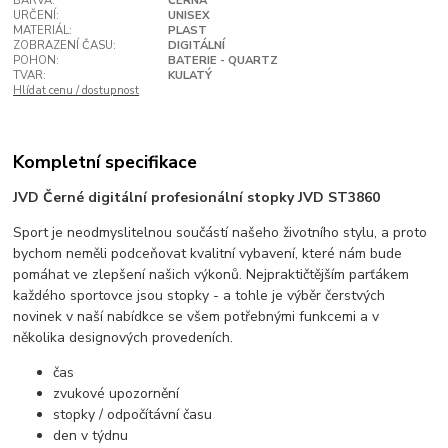
BARVA:
ČERNÁ
URČENÍ:
UNISEX
MATERIÁL:
PLAST
ZOBRAZENÍ ČASU:
DIGITÁLNÍ
POHON:
BATERIE - QUARTZ
TVAR:
KULATÝ
Hlídat cenu / dostupnost
Kompletní specifikace
JVD Černé digitální profesionální stopky JVD ST3860
Sport je neodmyslitelnou součástí našeho životního stylu, a proto
bychom neměli podceňovat kvalitní vybavení, které nám bude
pomáhat ve zlepšení našich výkonů. Nejpraktičtějším parťákem
každého sportovce jsou stopky - a tohle je výběr čerstvých
novinek v naší nabídkce se všem potřebnými funkcemi a v
několika designových provedeních.
čas
zvukové upozornění
stopky / odpočítávní času
den v týdnu