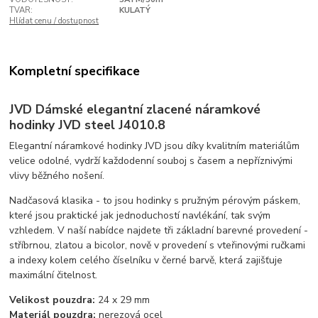
TVAR:
KULATÝ
Hlídat cenu / dostupnost
Kompletní specifikace
JVD Dámské elegantní zlacené náramkové
hodinky JVD steel J4010.8
Elegantní náramkové hodinky JVD jsou díky kvalitním materiálům
velice odolné, vydrží každodenní souboj s časem a nepříznivými
vlivy běžného nošení.
Nadčasová klasika - to jsou hodinky s pružným pérovým páskem,
které jsou praktické jak jednoduchostí navlékání, tak svým
vzhledem. V naší nabídce najdete tři základní barevné provedení -
stříbrnou, zlatou a bicolor, nově v provedení s vteřinovými ručkami
a indexy kolem celého číselníku v černé barvě, která zajišťuje
maximální čitelnost.
Velikost pouzdra:
24 x 29 mm
Materiál pouzdra:
nerezová ocel