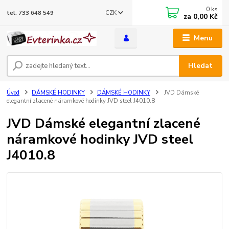
0
ks
CZK
tel. 733 648 549
za
0,00 Kč
Menu
Hledat
Úvod
DÁMSKÉ HODINKY
DÁMSKÉ HODINKY
JVD Dámské
elegantní zlacené náramkové hodinky JVD steel J4010.8
JVD Dámské elegantní zlacené
náramkové hodinky JVD steel
J4010.8