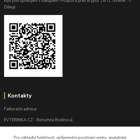
Byli jste spokojeni s nákupem? Podpora pres krypto :) BTC forever :-)
Děkuji
Kontakty
Fakturační adresa:
EVTERINKA.CZ - Bohumila Budínová
Osvračín č. p. 230, 345 61 Staňkov
Pro základní funkčnost, zpříjemnění používání webu, analytické