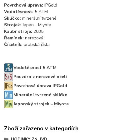
Povrchová úprava:
IPGold
Vodotěsnost:
5 ATM
Sklíčko:
minerální tvrzené
Strojek:
Japan - Miyota
Kalibr stroje:
2035
Řemínek:
nerezový
Číselník:
arabská čísla
Vodotěsnost 5 ATM
Pouzdro z nerezové oceli
Povrchová úprava IPGold
Minerální tvrzené sklíčko
Japonský strojek – Miyota
Zboží zařazeno v kategoriích
HODINKY ZN. JVD