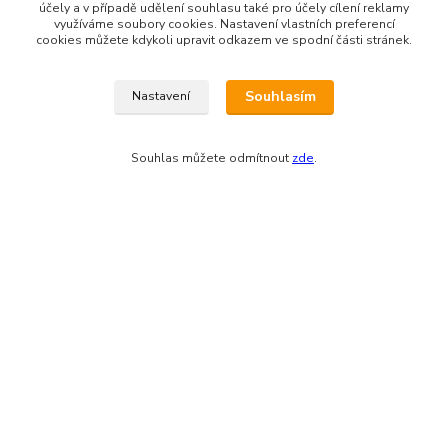
IČO: 03681572, neplátce DPH
účely a v případě udělení souhlasu také pro účely cílení reklamy
využíváme soubory cookies. Nastavení vlastních preferencí
cookies můžete kdykoli upravit odkazem ve spodní části stránek.
Bankovní spojení: 2800720013/2010
Odesíláme přes:
Souhlasím
Nastavení
Souhlas můžete odmítnout
zde
.
Zákaznická podpora eshopu EVTERINKA.CZ
Bohunka Budínová
tel. 733 648 549
(Po-Pá - 9:00-17:00hod, So 8:00-12:00hod)
obchod@evterinka.cz