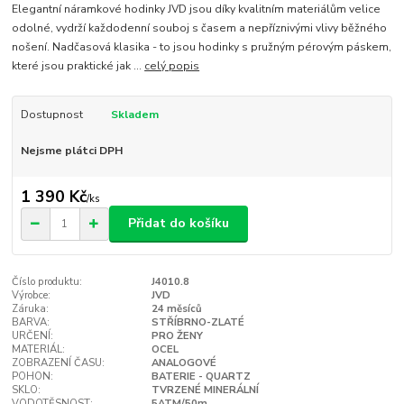
Elegantní náramkové hodinky JVD jsou díky kvalitním materiálům velice
odolné, vydrží každodenní souboj s časem a nepříznivými vlivy běžného
nošení. Nadčasová klasika - to jsou hodinky s pružným pérovým páskem,
které jsou praktické jak ...
celý popis
Dostupnost
Skladem
Nejsme plátci DPH
1 390 Kč
/
ks
Přidat do košíku
Číslo produktu:
J4010.8
Výrobce:
JVD
Záruka:
24 měsíců
BARVA:
STŘÍBRNO-ZLATÉ
URČENÍ:
PRO ŽENY
MATERIÁL:
OCEL
ZOBRAZENÍ ČASU:
ANALOGOVÉ
POHON:
BATERIE - QUARTZ
SKLO:
TVRZENÉ MINERÁLNÍ
VODOTĚSNOST:
5ATM/50m