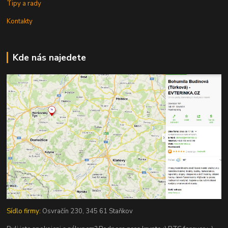
Tipy a rady
Kontakty
Kde nás najedete
Sídlo firmy:
Osvračín 230, 345 61 Staňkov