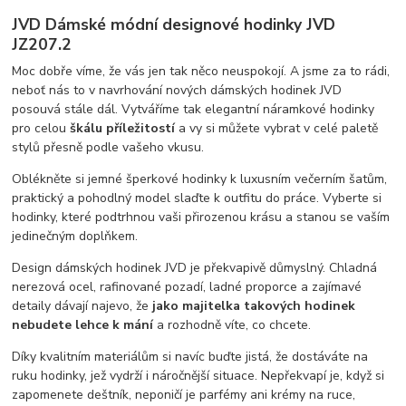
JVD Dámské módní designové hodinky JVD
JZ207.2
Moc dobře víme, že vás jen tak něco neuspokojí. A jsme za to rádi,
neboť nás to v navrhování nových dámských hodinek JVD
posouvá stále dál. Vytváříme tak elegantní náramkové hodinky
pro celou
škálu příležitostí
a vy si můžete vybrat v celé paletě
stylů přesně podle vašeho vkusu.
Oblékněte si jemné šperkové hodinky k luxusním večerním šatům,
praktický a pohodlný model slaďte k outfitu do práce. Vyberte si
hodinky, které podtrhnou vaši přirozenou krásu a stanou se vaším
jedinečným doplňkem.
Design dámských hodinek JVD je překvapivě důmyslný. Chladná
nerezová ocel, rafinované pozadí, ladné proporce a zajímavé
detaily dávají najevo, že
jako majitelka takových hodinek
nebudete lehce k mání
a rozhodně víte, co chcete.
Díky kvalitním materiálům si navíc buďte jistá, že dostáváte na
ruku hodinky, jež vydrží i náročnější situace. Nepřekvapí je, když si
zapomenete deštník, neponičí je parfémy ani krémy na ruce,