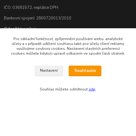
IČO: 03681572, neplátce DPH
Bankovní spojení: 2800720013/2010
Odesíláme přes:
Pro základní funkčnost, zpříjemnění používání webu, analytické
účely a v případě udělení souhlasu také pro účely cílení reklamy
využíváme soubory cookies. Nastavení vlastních preferencí
cookies můžete kdykoli upravit odkazem ve spodní části stránek.
Souhlasím
Nastavení
Zákaznická podpora eshopu EVTERINKA.CZ
Souhlas můžete odmítnout
zde
.
Bohunka Budínová
tel. 733 648 549
(Po-Pá - 9:00-17:00hod, So 8:00-12:00hod)
obchod@evterinka.cz