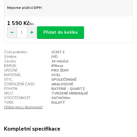
Nejsme plátci DPH
1 590 Kč
/
ks
Přidat do košíku
Číslo produktu:
JZ207.2
Výrobce:
JVD
Záruka:
24 měsíců
BARVA:
IPRose
URČENÍ:
PRO ŽENY
MATERIÁL:
OCEL
STYL:
SPOLEČENSKÉ
ZOBRAZENÍ ČASU:
ANALOGOVÉ
POHON:
BATERIE - QUARTZ
SKLO:
TVRZENÉ MINERÁLNÍ
VODOTĚSNOST:
3ATM/30m
TVAR:
KULATÝ
Hlídat cenu / dostupnost
Kompletní specifikace