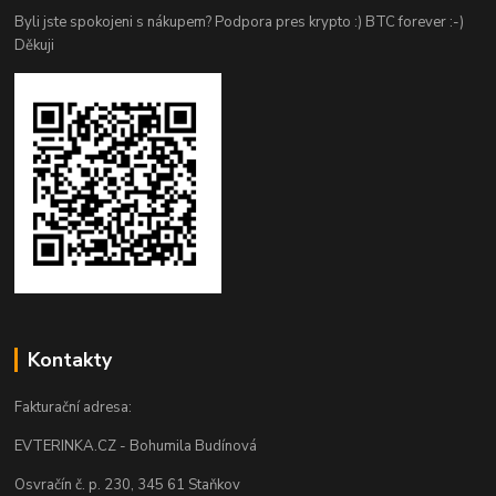
Byli jste spokojeni s nákupem? Podpora pres krypto :) BTC forever :-)
Děkuji
Kontakty
Fakturační adresa:
EVTERINKA.CZ - Bohumila Budínová
Osvračín č. p. 230, 345 61 Staňkov