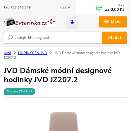
0
ks
CZK
tel. 733 648 549
za
0,00 Kč
Menu
Hledat
Úvod
HODINKY ZN. JVD
JVD Dámské módní designové hodinky JVD
JZ207.2
JVD Dámské módní designové
hodinky JVD JZ207.2
Doprava ZDARMA