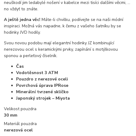
neuškodí jim ledabylé nošení v kabelce mezi tisíci dalšími věcmi, …
no vždyť to znáte.
A ještě jedna věc!
Máte-li chvilku, podívejte se na naši módní
inspiraci. Možná vás napadne, k čemu z vašeho šatníku by se
hodinky JVD hodily.
Svou novou podobu mají elegantní hodinky JZ kombinující
nerezovou ocel s keramickými prvky, zapínání s motýlkovou
sponou a perleťový číselník.
Čas
Vodotěsnost 3 ATM
Pouzdro z nerezové oceli
Povrchová úprava IPRose
Minerální tvrzené sklíčko
Japonský strojek – Miyota
Velikost pouzdra
30 mm
Materiál pouzdra
nerezová ocel