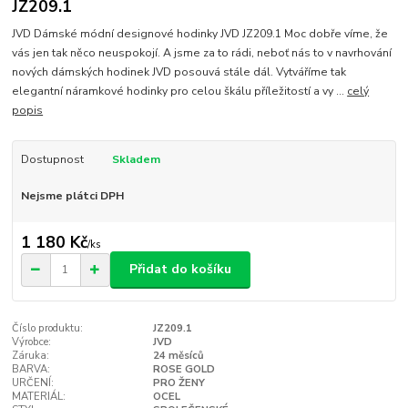
JZ209.1
JVD Dámské módní designové hodinky JVD JZ209.1 Moc dobře víme, že
vás jen tak něco neuspokojí. A jsme za to rádi, neboť nás to v navrhování
nových dámských hodinek JVD posouvá stále dál. Vytváříme tak
elegantní náramkové hodinky pro celou škálu příležitostí a vy ...
celý
popis
Dostupnost
Skladem
Nejsme plátci DPH
1 180 Kč
/
ks
Přidat do košíku
Číslo produktu:
JZ209.1
Výrobce:
JVD
Záruka:
24 měsíců
BARVA:
ROSE GOLD
URČENÍ:
PRO ŽENY
MATERIÁL:
OCEL