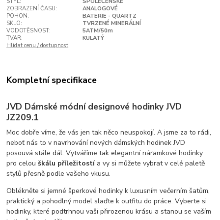
STYL:
SPOLEČENSKÉ
ZOBRAZENÍ ČASU:
ANALOGOVÉ
POHON:
BATERIE - QUARTZ
SKLO:
TVRZENÉ MINERÁLNÍ
VODOTĚSNOST:
5ATM/50m
TVAR:
KULATÝ
Hlídat cenu / dostupnost
Kompletní specifikace
JVD Dámské módní designové hodinky JVD
JZ209.1
Moc dobře víme, že vás jen tak něco neuspokojí. A jsme za to rádi,
neboť nás to v navrhování nových dámských hodinek JVD
posouvá stále dál. Vytváříme tak elegantní náramkové hodinky
pro celou
škálu příležitostí
a vy si můžete vybrat v celé paletě
stylů přesně podle vašeho vkusu.
Oblékněte si jemné šperkové hodinky k luxusním večerním šatům,
praktický a pohodlný model slaďte k outfitu do práce. Vyberte si
hodinky, které podtrhnou vaši přirozenou krásu a stanou se vaším