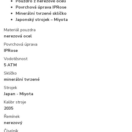
Pouzdro z nerezové oceli
Povrchová úprava IPRose
Minerální tvrzené sklíčko
Japonský strojek – Miyota
Materiál pouzdra
nerezová ocel
Povrchová úprava
IPRose
Vodotěsnost
5 ATM
Sklíčko
minerální tvrzené
Strojek
Japan - Miyota
Kalibr stroje
2035
Řemínek
nerezový
Číselník