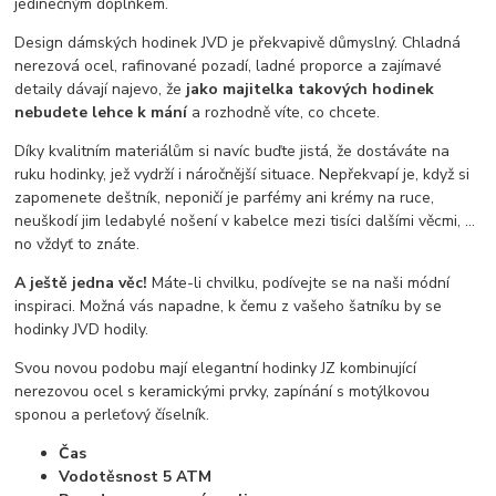
jedinečným doplňkem.
Design dámských hodinek JVD je překvapivě důmyslný. Chladná
nerezová ocel, rafinované pozadí, ladné proporce a zajímavé
detaily dávají najevo, že
jako majitelka takových hodinek
nebudete lehce k mání
a rozhodně víte, co chcete.
Díky kvalitním materiálům si navíc buďte jistá, že dostáváte na
ruku hodinky, jež vydrží i náročnější situace. Nepřekvapí je, když si
zapomenete deštník, neponičí je parfémy ani krémy na ruce,
neuškodí jim ledabylé nošení v kabelce mezi tisíci dalšími věcmi, …
no vždyť to znáte.
A ještě jedna věc!
Máte-li chvilku, podívejte se na naši módní
inspiraci. Možná vás napadne, k čemu z vašeho šatníku by se
hodinky JVD hodily.
Svou novou podobu mají elegantní hodinky JZ kombinující
nerezovou ocel s keramickými prvky, zapínání s motýlkovou
sponou a perleťový číselník.
Čas
Vodotěsnost 5 ATM