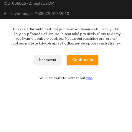
IČO: 03681572, neplátce DPH
Bankovní spojení: 2800720013/2010
Odesíláme přes:
Pro základní funkčnost, zpříjemnění používání webu, analytické
účely a v případě udělení souhlasu také pro účely cílení reklamy
využíváme soubory cookies. Nastavení vlastních preferencí
cookies můžete kdykoli upravit odkazem ve spodní části stránek.
Souhlasím
Nastavení
Souhlas můžete odmítnout
zde
.
Zákaznická podpora eshopu EVTERINKA.CZ
Bohunka Budínová
tel. 733 648 549
(Po-Pá - 9:00-17:00hod, So 8:00-12:00hod)
obchod@evterinka.cz