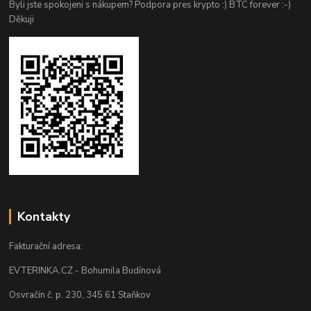
Byli jste spokojeni s nákupem? Podpora pres krypto :) BTC forever :-)
Děkuji
Kontakty
Fakturační adresa:
EVTERINKA.CZ - Bohumila Budínová
Osvračín č. p. 230, 345 61 Staňkov