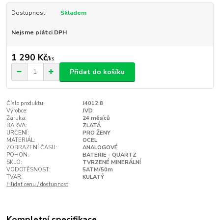
Dostupnost
Skladem
Nejsme plátci DPH
1 290 Kč
/
ks
Přidat do košíku
Číslo produktu:
J4012.8
Výrobce:
JVD
Záruka:
24 měsíců
BARVA:
ZLATÁ
URČENÍ:
PRO ŽENY
MATERIÁL:
OCEL
ZOBRAZENÍ ČASU:
ANALOGOVÉ
POHON:
BATERIE - QUARTZ
SKLO:
TVRZENÉ MINERÁLNÍ
VODOTĚSNOST:
5ATM/50m
TVAR:
KULATÝ
Hlídat cenu / dostupnost
Kompletní specifikace