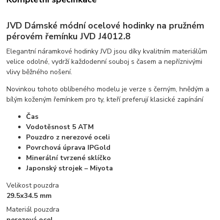
JVD Dámské módní ocelové hodinky na pružném
pérovém řemínku JVD J4012.8
Elegantní náramkové hodinky JVD jsou díky kvalitním materiálům
velice odolné, vydrží každodenní souboj s časem a nepříznivými
vlivy běžného nošení.
Novinkou tohoto oblíbeného modelu je verze s černým, hnědým a
bílým koženým řemínkem pro ty, kteří preferují klasické zapínání
Čas
Vodotěsnost 5 ATM
Pouzdro z nerezové oceli
Povrchová úprava IPGold
Minerální tvrzené sklíčko
Japonský strojek – Miyota
Velikost pouzdra
29.5x34.5 mm
Materiál pouzdra
nerezová ocel