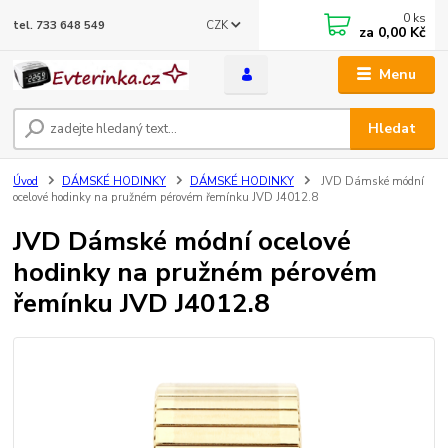
0
ks
CZK
tel. 733 648 549
za
0,00 Kč
Menu
Hledat
Úvod
DÁMSKÉ HODINKY
DÁMSKÉ HODINKY
JVD Dámské módní
ocelové hodinky na pružném pérovém řemínku JVD J4012.8
JVD Dámské módní ocelové
hodinky na pružném pérovém
řemínku JVD J4012.8