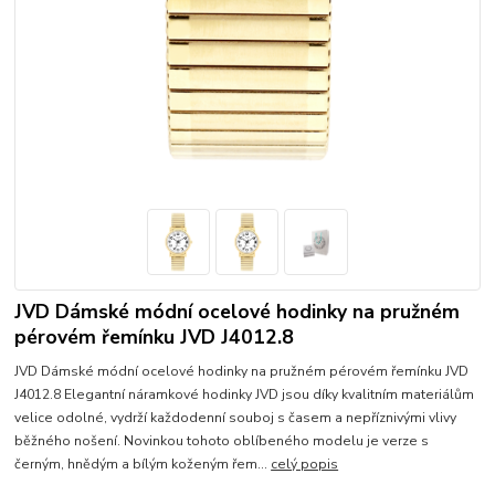
JVD Dámské módní ocelové hodinky na pružném
pérovém řemínku JVD J4012.8
JVD Dámské módní ocelové hodinky na pružném pérovém řemínku JVD
J4012.8 Elegantní náramkové hodinky JVD jsou díky kvalitním materiálům
velice odolné, vydrží každodenní souboj s časem a nepříznivými vlivy
běžného nošení. Novinkou tohoto oblíbeného modelu je verze s
černým, hnědým a bílým koženým řem...
celý popis