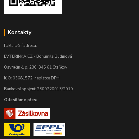
Kontakty
Fakturační adresa:
EVTERINKA.CZ - Bohumila Budínová
Osvračín č. p. 230, 345 61 Staňkov
IČO: 03681572, neplátce DPH
Bankovní spojení: 2800720013/2010
Odesíláme přes: