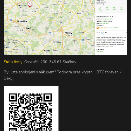
Sídlo firmy:
Osvračín 230, 345 61 Staňkov
Byli jste spokojeni s nákupem? Podpora pres krypto :) BTC forever :-)
Děkuji