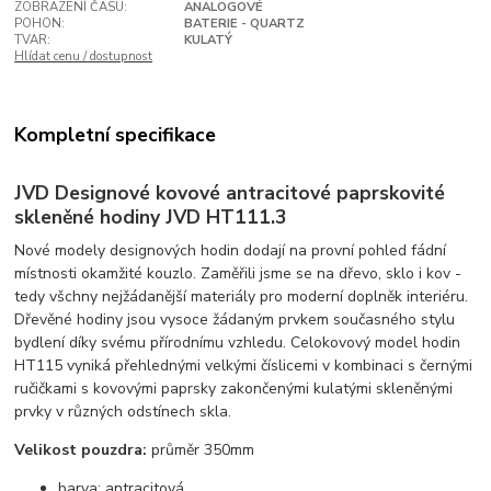
ZOBRAZENÍ ČASU:
ANALOGOVÉ
POHON:
BATERIE - QUARTZ
TVAR:
KULATÝ
Hlídat cenu / dostupnost
Kompletní specifikace
JVD Designové kovové antracitové paprskovité
skleněné hodiny JVD HT111.3
Nové modely designových hodin dodají na provní pohled fádní
místnosti okamžité kouzlo. Zaměřili jsme se na dřevo, sklo i kov -
tedy všchny nejžádanější materiály pro moderní doplněk interiéru.
Dřevěné hodiny jsou vysoce žádaným prvkem současného stylu
bydlení díky svému přírodnímu vzhledu. Celokovový model hodin
HT115 vyniká přehlednými velkými číslicemi v kombinaci s černými
ručičkami s kovovými paprsky zakončenými kulatými skleněnými
prvky v různých odstínech skla.
Velikost pouzdra:
průměr 350mm
barva: antracitová