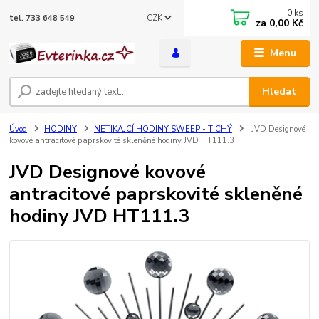
0
ks
CZK
tel. 733 648 549
za
0,00 Kč
Menu
Hledat
Úvod
HODINY
NETIKAJCÍ HODINY SWEEP - TICHÝ
JVD Designové
kovové antracitové paprskovité skleněné hodiny JVD HT111.3
JVD Designové kovové
antracitové paprskovité skleněné
hodiny JVD HT111.3