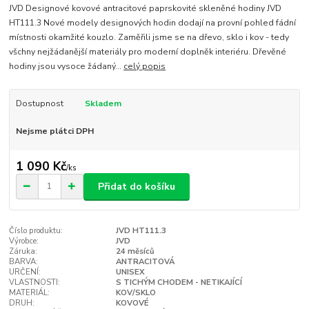
JVD Designové kovové antracitové paprskovité skleněné hodiny JVD
HT111.3 Nové modely designových hodin dodají na provní pohled fádní
místnosti okamžité kouzlo. Zaměřili jsme se na dřevo, sklo i kov - tedy
všchny nejžádanější materiály pro moderní doplněk interiéru. Dřevěné
hodiny jsou vysoce žádaný...
celý popis
Dostupnost
Skladem
Nejsme plátci DPH
1 090 Kč
/
ks
Přidat do košíku
Číslo produktu:
JVD HT111.3
Výrobce:
JVD
Záruka:
24 měsíců
BARVA:
ANTRACITOVÁ
URČENÍ:
UNISEX
VLASTNOSTI:
S TICHÝM CHODEM - NETIKAJÍCÍ
MATERIÁL:
KOV/SKLO
DRUH:
KOVOVÉ