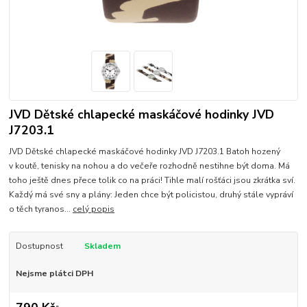
JVD Dětské chlapecké maskáčové hodinky JVD
J7203.1
JVD Dětské chlapecké maskáčové hodinky JVD J7203.1 Batoh hozený
v koutě, tenisky na nohou a do večeře rozhodně nestihne být doma. Má
toho ještě dnes přece tolik co na práci! Tihle malí rošťáci jsou zkrátka sví.
Každý má své sny a plány: Jeden chce být policistou, druhý stále vypráví
o těch tyranos...
celý popis
Dostupnost
Skladem
Nejsme plátci DPH