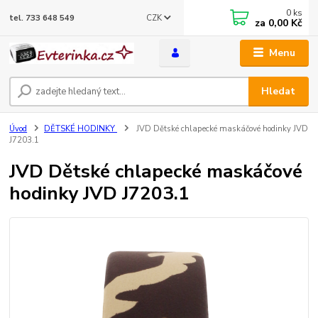
0
ks
CZK
tel. 733 648 549
za
0,00 Kč
Menu
Hledat
Úvod
DĚTSKÉ HODINKY
JVD Dětské chlapecké maskáčové hodinky JVD
J7203.1
JVD Dětské chlapecké maskáčové
hodinky JVD J7203.1