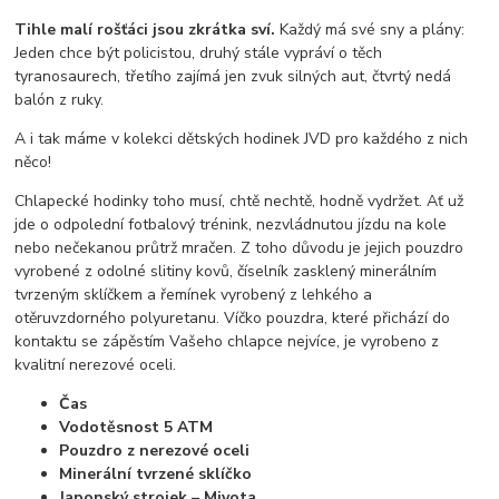
Tihle malí rošťáci jsou zkrátka sví.
Každý má své sny a plány:
Jeden chce být policistou, druhý stále vypráví o těch
tyranosaurech, třetího zajímá jen zvuk silných aut, čtvrtý nedá
balón z ruky.
A i tak máme v kolekci dětských hodinek JVD pro každého z nich
něco!
Chlapecké hodinky toho musí, chtě nechtě, hodně vydržet. Ať už
jde o odpolední fotbalový trénink, nezvládnutou jízdu na kole
nebo nečekanou průtrž mračen. Z toho důvodu je jejich pouzdro
vyrobené z odolné slitiny kovů, číselník zasklený minerálním
tvrzeným sklíčkem a řemínek vyrobený z lehkého a
otěruvzdorného polyuretanu. Víčko pouzdra, které přichází do
kontaktu se zápěstím Vašeho chlapce nejvíce, je vyrobeno z
kvalitní nerezové oceli.
Čas
Vodotěsnost 5 ATM
Pouzdro z nerezové oceli
Minerální tvrzené sklíčko
Japonský strojek – Miyota