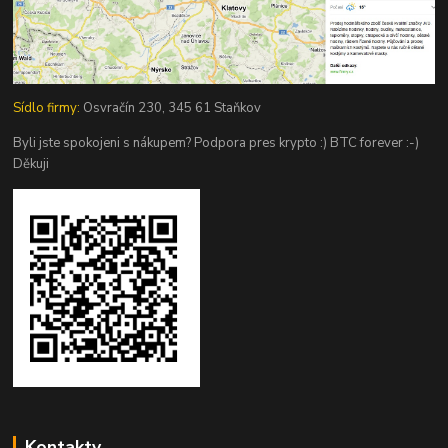
Sídlo firmy:
Osvračín 230, 345 61 Staňkov
Byli jste spokojeni s nákupem? Podpora pres krypto :) BTC forever :-)
Děkuji
Kontakty