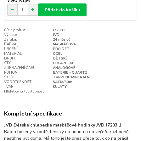
790 Kč
/
ks
Přidat do košíku
Číslo produktu:
J7203.1
Výrobce:
JVD
Záruka:
24 měsíců
BARVA:
MASKÁČOVÁ
URČENÍ:
PRO DĚTI
MATERIÁL:
OCEL
DRUH:
DĚTSKÉ
STYL:
CHLAPECKÉ
ZOBRAZENÍ ČASU:
ANALOGOVÉ
POHON:
BATERIE - QUARTZ
SKLO:
TVRZENÉ MINERÁLNÍ
VODOTĚSNOST:
5ATM/50m
TVAR:
KULATÝ
Hlídat cenu / dostupnost
Kompletní specifikace
JVD Dětské chlapecké maskáčové hodinky JVD J7203.1
Batoh hozený v koutě, tenisky na nohou a do večeře rozhodně
nestihne být doma. Má toho ještě dnes přece tolik co na práci!