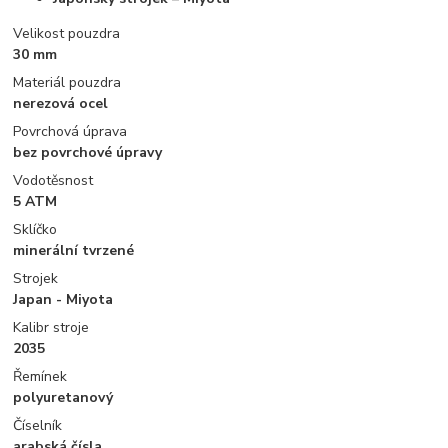
Velikost pouzdra
30 mm
Materiál pouzdra
nerezová ocel
Povrchová úprava
bez povrchové úpravy
Vodotěsnost
5 ATM
Sklíčko
minerální tvrzené
Strojek
Japan - Miyota
Kalibr stroje
2035
Řemínek
polyuretanový
Číselník
arabská čísla