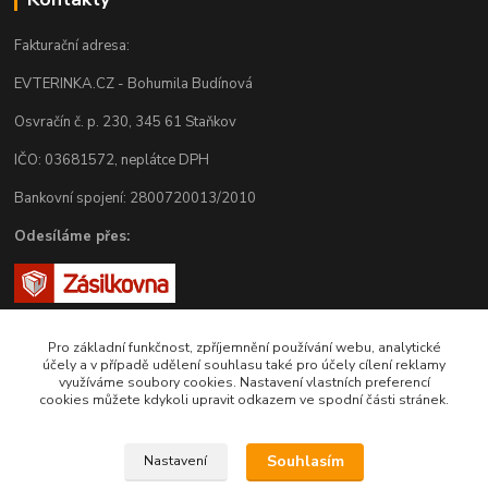
Fakturační adresa:
EVTERINKA.CZ - Bohumila Budínová
Osvračín č. p. 230, 345 61 Staňkov
IČO: 03681572, neplátce DPH
Bankovní spojení: 2800720013/2010
Odesíláme přes:
Pro základní funkčnost, zpříjemnění používání webu, analytické
účely a v případě udělení souhlasu také pro účely cílení reklamy
využíváme soubory cookies. Nastavení vlastních preferencí
cookies můžete kdykoli upravit odkazem ve spodní části stránek.
Zákaznická podpora eshopu EVTERINKA.CZ
Souhlasím
Nastavení