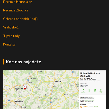
Recenze Heureka.cz
Recenze Zbozi.cz
Ochrana osobních údajů
Vrátit zboží
Tipy a rady
Kontakty
Kde nás najedete