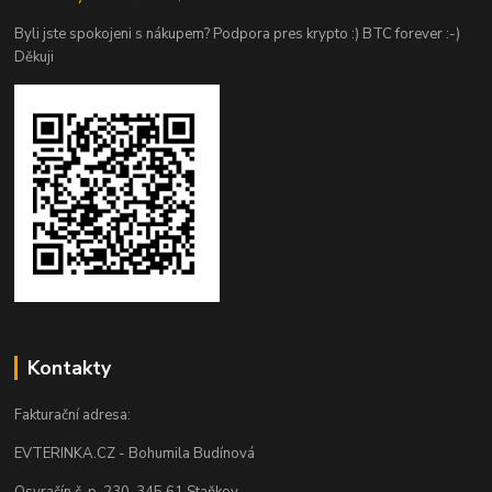
Byli jste spokojeni s nákupem? Podpora pres krypto :) BTC forever :-)
Děkuji
Kontakty
Fakturační adresa:
EVTERINKA.CZ - Bohumila Budínová