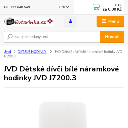
0
ks
CZK
tel. 733 648 549
za
0,00 Kč
Menu
Hledat
Úvod
DĚTSKÉ HODINKY
JVD Dětské dívčí bílé náramkové hodinky JVD
J7200.3
JVD Dětské dívčí bílé náramkové
hodinky JVD J7200.3