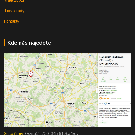
Vrátit zboží
Tipy a rady
Kontakty
Kde nás najedete
Sídlo firmy:
Osvračín 230, 345 61 Staňkov