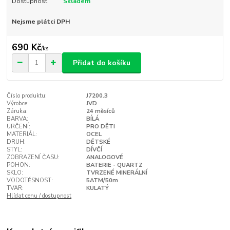
Dostupnost
Skladem
Nejsme plátci DPH
690 Kč
/
ks
Přidat do košíku
Číslo produktu:
J7200.3
Výrobce:
JVD
Záruka:
24 měsíců
BARVA:
BÍLÁ
URČENÍ:
PRO DĚTI
MATERIÁL:
OCEL
DRUH:
DĚTSKÉ
STYL:
DÍVČÍ
ZOBRAZENÍ ČASU:
ANALOGOVÉ
POHON:
BATERIE - QUARTZ
SKLO:
TVRZENÉ MINERÁLNÍ
VODOTĚSNOST:
5ATM/50m
TVAR:
KULATÝ
Hlídat cenu / dostupnost