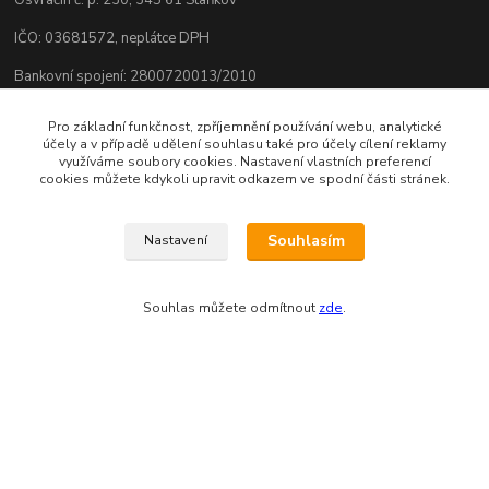
Osvračín č. p. 230, 345 61 Staňkov
IČO: 03681572, neplátce DPH
Bankovní spojení: 2800720013/2010
Odesíláme přes:
Pro základní funkčnost, zpříjemnění používání webu, analytické
účely a v případě udělení souhlasu také pro účely cílení reklamy
využíváme soubory cookies. Nastavení vlastních preferencí
cookies můžete kdykoli upravit odkazem ve spodní části stránek.
Souhlasím
Nastavení
Souhlas můžete odmítnout
zde
.
Zákaznická podpora eshopu EVTERINKA.CZ
Bohunka Budínová
tel. 733 648 549
(Po-Pá - 9:00-17:00hod, So 8:00-12:00hod)
obchod@evterinka.cz