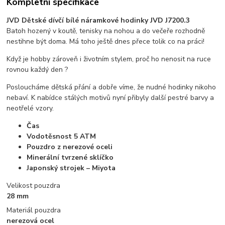
Kompletní specifikace
JVD Dětské dívčí bílé náramkové hodinky JVD J7200.3
Batoh hozený v koutě, tenisky na nohou a do večeře rozhodně
nestihne být doma. Má toho ještě dnes přece tolik co na práci!
Když je hobby zároveň i životním stylem, proč ho nenosit na ruce
rovnou každý den ?
Posloucháme dětská přání a dobře víme, že nudné hodinky nikoho
nebaví. K nabídce stálých motivů nyní přibyly další pestré barvy a
neotřelé vzory.
Čas
Vodotěsnost 5 ATM
Pouzdro z nerezové oceli
Minerální tvrzené sklíčko
Japonský strojek – Miyota
Velikost pouzdra
28 mm
Materiál pouzdra
nerezová ocel