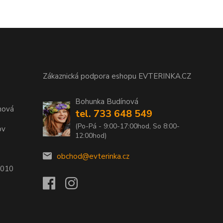
Zákaznická podpora eshopu EVTERINKA.CZ
Bohunka Budínová
nová
tel. 733 648 549
(Po-Pá - 9:00-17:00hod, So 8:00-
ov
12:00hod)
obchod@evterinka.cz
2010