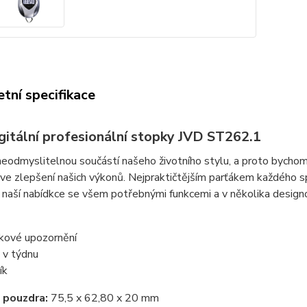
tní specifikace
gitální profesionální stopky JVD ST262.1
neodmyslitelnou součástí našeho životního stylu, a proto bycho
e zlepšení našich výkonů. Nejpraktičtějším parťákem každého sp
 naší nabídkce se všem potřebnými funkcemi a v několika design
kové upozornění
 v týdnu
ík
 pouzdra:
75,5 x 62,80 x 20 mm