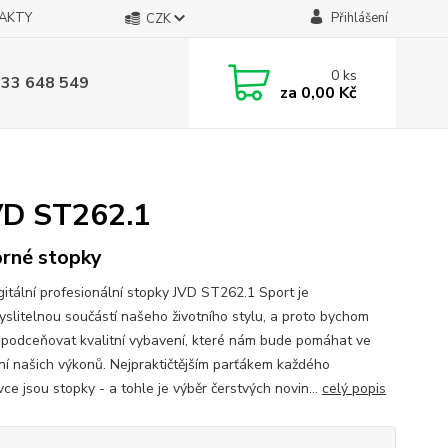
AKTY
Přihlášení
CZK
0
ks
733 648 549
za
0,00 Kč
JVD ST262.1
brné stopky
gitální profesionální stopky JVD ST262.1 Sport je
slitelnou součástí našeho životního stylu, a proto bychom
 podceňovat kvalitní vybavení, které nám bude pomáhat ve
ní našich výkonů. Nejpraktičtějším parťákem každého
ce jsou stopky - a tohle je výběr čerstvých novin...
celý popis