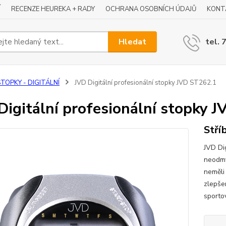
Í
RECENZE HEUREKA + RADY
OCHRANA OSOBNÍCH ÚDAJŮ
KONT
Hledat
tel. 
TOPKY - DIGITÁLNÍ
JVD Digitální profesionální stopky JVD ST262.1
Digitální profesionální stopky 
Stří
JVD Di
neodmy
neměli
zlepše
sportov