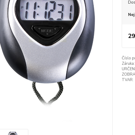
Dos
Nej
29
Číslo p
Záruka:
URČENÍ
ZOBRA
TVAR: