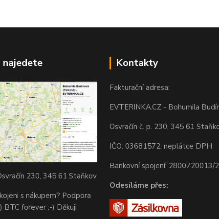
 najedete
Kontakty
Fakturační adresa:
EVTERINKA.CZ - Bohumila Budí
Osvračín č. p. 230, 345 61 Staňk
IČO: 03681572, neplátce DPH
Bankovní spojení: 2800720013/
svračín 230, 345 61 Staňkov
Odesíláme přes:
okojeni s nákupem? Podpora
) BTC forever :-) Děkuji