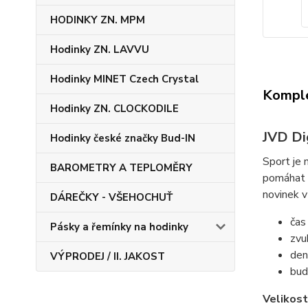
HODINKY ZN. MPM
Hodinky ZN. LAVVU
Hodinky MINET Czech Crystal
Komple
Hodinky ZN. CLOCKODILE
JVD Di
Hodinky české značky Bud-IN
Sport je 
BAROMETRY A TEPLOMĚRY
pomáhat v
novinek v
DÁREČKY - VŠEHOCHUŤ
čas
Pásky a řemínky na hodinky
zvu
den
VÝPRODEJ / II. JAKOST
bud
Velikost