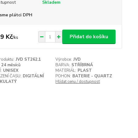
tupnost
Skladem
sme plátci DPH
9 Kč
Přidat do košíku
/
ks
roduktu:
JVD ST262.1
Výrobce:
JVD
24 měsíců
BARVA:
STŘÍBRNÁ
:
UNISEX
MATERIÁL:
PLAST
ZENÍ ČASU:
DIGITÁLNÍ
POHON:
BATERIE - QUARTZ
KULATÝ
Hlídat cenu / dostupnost