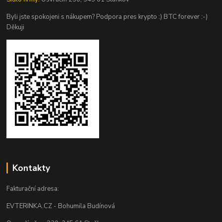
Byli jste spokojeni s nákupem? Podpora pres krypto :) BTC forever :-)
Děkuji
Kontakty
Fakturační adresa:
EVTERINKA.CZ - Bohumila Budínová