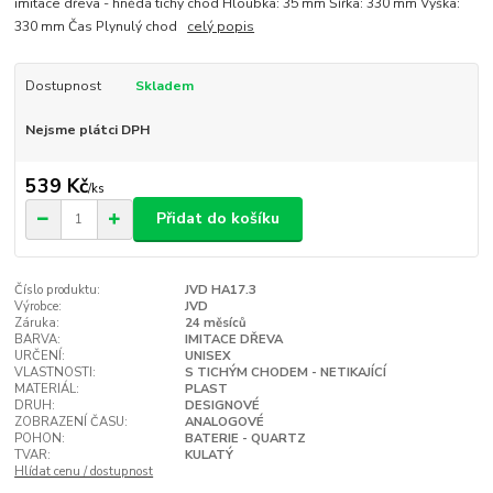
imitace dřeva - hnědá tichý chod Hloubka: 35 mm Šířka: 330 mm Výška:
330 mm Čas Plynulý chod
celý popis
Dostupnost
Skladem
Nejsme plátci DPH
539 Kč
/
ks
Přidat do košíku
Číslo produktu:
JVD HA17.3
Výrobce:
JVD
Záruka:
24 měsíců
BARVA:
IMITACE DŘEVA
URČENÍ:
UNISEX
VLASTNOSTI:
S TICHÝM CHODEM - NETIKAJÍCÍ
MATERIÁL:
PLAST
DRUH:
DESIGNOVÉ
ZOBRAZENÍ ČASU:
ANALOGOVÉ
POHON:
BATERIE - QUARTZ
TVAR:
KULATÝ
Hlídat cenu / dostupnost