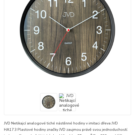
JVD Netikajcí analogové tiché nástěnné hodiny v imitaci dřeva JVD
HA17.3 Plastové hodiny značky JVD zaujmou právě svou jednoduchostí.