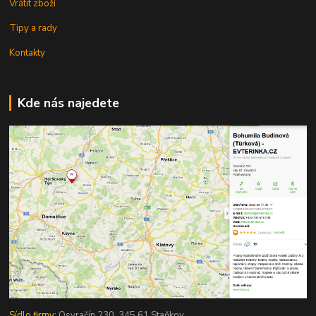
Vrátit zboží
Tipy a rady
Kontakty
Kde nás najedete
Sídlo firmy:
Osvračín 230, 345 61 Staňkov