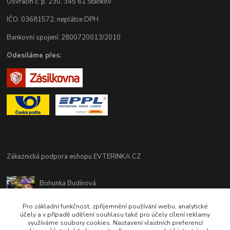
Osvračín č. p. 230, 345 61 Staňkov
IČO: 03681572, neplátce DPH
Bankovní spojení: 2800720013/2010
Odesíláme přes:
Zákaznická podpora eshopu EVTERINKA.CZ
Bohunka Budínová
tel. 733 648 549
(Po-Pá - 9:00-17:00hod, So 8:00-12:00hod)
Pro základní funkčnost, zpříjemnění používání webu, analytické
účely a v případě udělení souhlasu také pro účely cílení reklamy
využíváme soubory cookies. Nastavení vlastních preferencí
obchod@evterinka.cz