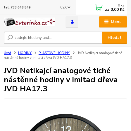
0
ks
CZK
tel. 733 648 549
za
0,00 Kč
Menu
Hledat
Úvod
HODINY
PLASTOVÉ HODINY
JVD Netikajcí analogové tiché
nástěnné hodiny v imitaci dřeva JVD HA17.3
JVD Netikajcí analogové tiché
nástěnné hodiny v imitaci dřeva
JVD HA17.3