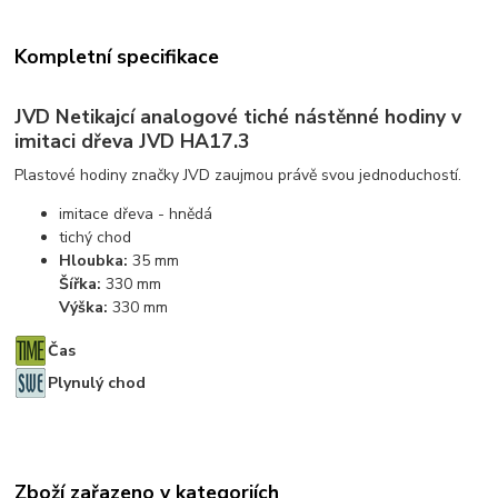
Kompletní specifikace
JVD Netikajcí analogové tiché nástěnné hodiny v
imitaci dřeva JVD HA17.3
Plastové hodiny značky JVD zaujmou právě svou jednoduchostí.
imitace dřeva - hnědá
tichý chod
Hloubka:
35 mm
Šířka:
330 mm
Výška:
330 mm
Čas
Plynulý chod
Zboží zařazeno v kategoriích