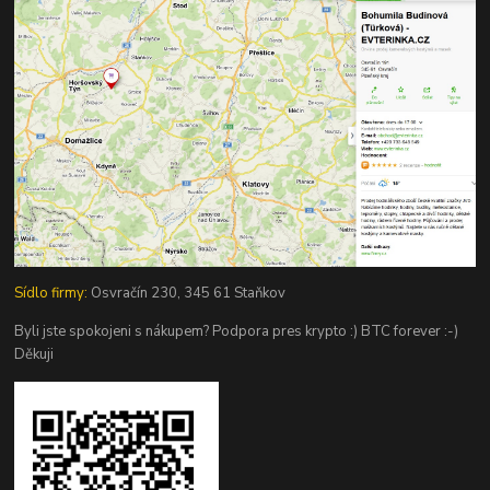
Sídlo firmy:
Osvračín 230, 345 61 Staňkov
Byli jste spokojeni s nákupem? Podpora pres krypto :) BTC forever :-)
Děkuji