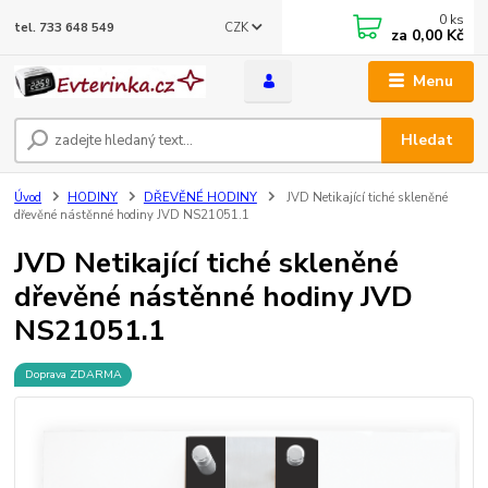
0
ks
CZK
tel. 733 648 549
za
0,00 Kč
Menu
Hledat
Úvod
HODINY
DŘEVĚNÉ HODINY
JVD Netikající tiché skleněné
dřevěné nástěnné hodiny JVD NS21051.1
JVD Netikající tiché skleněné
dřevěné nástěnné hodiny JVD
NS21051.1
Doprava ZDARMA