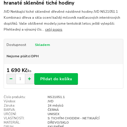
hranaté skleněné tiché hodiny
JVD Netikající tiché skleněné dřevěné nástěnné hodiny JVD NS21051.1
Kombinaci dřeva a skla ocení každý milovník nadčasových interiérových
doplňků. Vaše oblíbené modely jsme tentokrát letos ještě vylepšili.
Přehledný a výrazný čís...
celý popis
Dostupnost
Skladem
Nejsme plátci DPH
1 690 Kč
/
ks
Přidat do košíku
Číslo produktu:
NS21051.1
Výrobce:
JVD
Záruka:
24 měsíců
BARVA:
ČERNÁ
URČENÍ:
UNISEX
VLASTNOSTI:
S TICHÝM CHODEM - NETIKAJÍCÍ
MATERIÁL:
DŘEVO/SKLO
DRUH:
SKLENĚNÉ