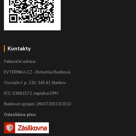
Kontakty
Fakturační adresa:
EVTERINKA.CZ - Bohumila Budínová
Osvračín č. p. 230, 345 61 Staňkov
IČO: 03681572, neplátce DPH
Bankovní spojení: 2800720013/2010
Odesíláme přes: