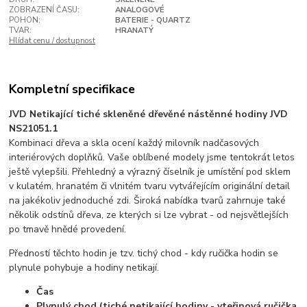
ZOBRAZENÍ ČASU:
ANALOGOVÉ
POHON:
BATERIE - QUARTZ
TVAR:
HRANATÝ
Hlídat cenu / dostupnost
Kompletní specifikace
JVD Netikající tiché skleněné dřevěné nástěnné hodiny JVD
NS21051.1
Kombinaci dřeva a skla ocení každý milovník nadčasových
interiérových doplňků. Vaše oblíbené modely jsme tentokrát letos
ještě vylepšili. Přehledný a výrazný číselník je umístění pod sklem
v kulatém, hranatém či vlnitém tvaru vytvářejícím originální detail
na jakékoliv jednoduché zdi. Široká nabídka tvarů zahrnuje také
několik odstínů dřeva, ze kterých si lze vybrat - od nejsvětlejších
po tmavě hnědé provedení.
Předností těchto hodin je tzv. tichý chod - kdy ručička hodin se
plynule pohybuje a hodiny netikají.
Čas
Plynulý chod (tiché netikající hodiny - vteřinová ručička