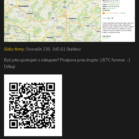
Sídlo firmy:
Osvračín 230, 345 61 Staňkov
Byli jste spokojeni s nákupem? Podpora pres krypto :) BTC forever :-)
Děkuji