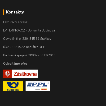
Kontakty
Fakturační adresa:
EVTERINKA.CZ - Bohumila Budínová
Osvračín č. p. 230, 345 61 Staňkov
IČO: 03681572, neplátce DPH
Bankovní spojení: 2800720013/2010
Odesíláme přes: