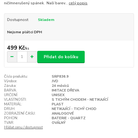
ničímnerušený spánek. Naší barev...
celý popis
Dostupnost
Skladem
Nejsme plátci DPH
499 Kč
/
ks
Přidat do košíku
Číslo produktu:
SRP836.9
Výrobce:
JVD
Záruka:
24 měsíců
BARVA:
IMITACE DŘEVA
URČENÍ:
UNISEX
VLASTNOSTI:
S TICHÝM CHODEM - NETIKAJÍCÍ
MATERIÁL:
PLAST
DRUH:
NETIKAJÍCÍ - TICHÝ CHOD
ZOBRAZENÍ ČASU:
ANALOGOVÉ
POHON:
BATERIE - QUARTZ
TVAR:
OVÁLNÝ
Hlídat cenu / dostupnost