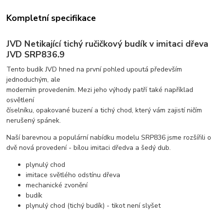
Kompletní specifikace
JVD Netikající tichý ručičkový budík v imitaci dřeva
JVD SRP836.9
Tento budík JVD hned na první pohled upoutá především
jednoduchým, ale
moderním provedením. Mezi jeho výhody patří také například
osvětlení
číselníku, opakované buzení a tichý chod, který vám zajistí ničím
nerušený spánek.
Naší barevnou a populární nabídku modelu SRP836 jsme rozšířili o
dvě nová provedení - bílou imitaci dředva a šedý dub.
plynulý chod
imitace světlého odstínu dřeva
mechanické zvonění
budík
plynulý chod (tichý budík) - tikot není slyšet