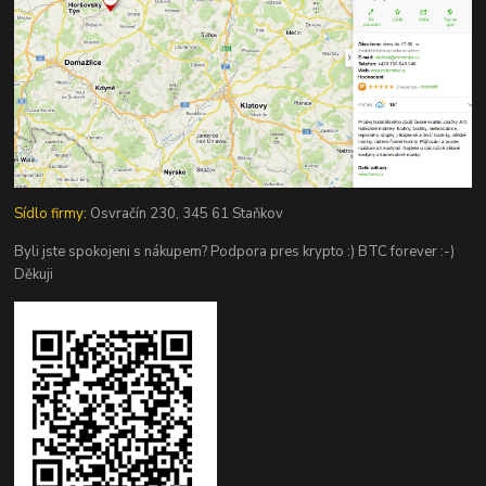
Sídlo firmy:
Osvračín 230, 345 61 Staňkov
Byli jste spokojeni s nákupem? Podpora pres krypto :) BTC forever :-)
Děkuji