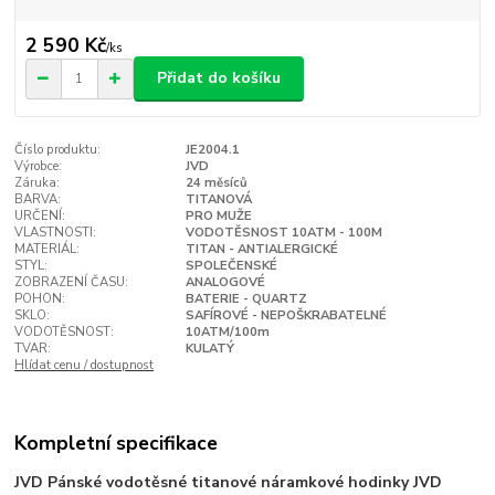
2 590 Kč
/
ks
Přidat do košíku
Číslo produktu:
JE2004.1
Výrobce:
JVD
Záruka:
24 měsíců
BARVA:
TITANOVÁ
URČENÍ:
PRO MUŽE
VLASTNOSTI:
VODOTĚSNOST 10ATM - 100M
MATERIÁL:
TITAN - ANTIALERGICKÉ
STYL:
SPOLEČENSKÉ
ZOBRAZENÍ ČASU:
ANALOGOVÉ
POHON:
BATERIE - QUARTZ
SKLO:
SAFÍROVÉ - NEPOŠKRABATELNÉ
VODOTĚSNOST:
10ATM/100m
TVAR:
KULATÝ
Hlídat cenu / dostupnost
Kompletní specifikace
JVD Pánské vodotěsné titanové náramkové hodinky JVD