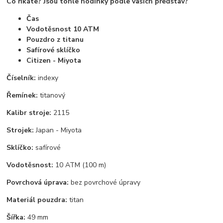
Co říkáte? Jsou tohle hodinky podle vašich představ?
Čas
Vodotěsnost 10 ATM
Pouzdro z titanu
Safírové sklíčko
Citizen - Miyota
Číselník:
indexy
Řemínek:
titanový
Kalibr stroje:
2115
Strojek:
Japan - Miyota
Sklíčko:
safírové
Vodotěsnost:
10 ATM (100 m)
Povrchová úprava:
bez povrchové úpravy
Materiál pouzdra:
titan
Šířka:
49 mm