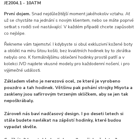
JE2004.1 - 10ATM
První dojem.
Snad nejdůležitější moment jakéhokoliv vztahu. Ať
už se chystáte na jednání s novým klientem, nebo se máte poprvé
setkat s rodiči své nastávající. V každém případě chcete zapůsobit
co nejlépe.
Řekneme vám tajemství. I kdybyste si obul exkluzivní kožené boty
a oblékl na míru šitou košili, bez kvalitních hodinek by to zkrátka
nebylo ono. K formálnějšímu oblečení hodinky prostě patří a v
kolekci JVD najdete vkusné modely pro každodenní nošení, i pro
výjimečné události.
Základem všeho je nerezová ocel, ze které je vyrobeno
pouzdro a tah hodinek. Většinu pak pohání strojky Miyota a
zaskleny jsou safírrovým tvrzeným sklíčkem, aby se jen tak
nepoškrábaly.
Zároveň nás baví nadčasový design. I po deseti letech si
stále budete navlékat na zápěstí hodinky, které budou
vypadat skvěle.