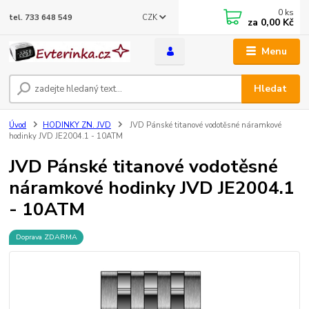
0
ks
CZK
tel. 733 648 549
za
0,00 Kč
Menu
Hledat
Úvod
HODINKY ZN. JVD
JVD Pánské titanové vodotěsné náramkové
hodinky JVD JE2004.1 - 10ATM
JVD Pánské titanové vodotěsné
náramkové hodinky JVD JE2004.1
- 10ATM
Doprava ZDARMA