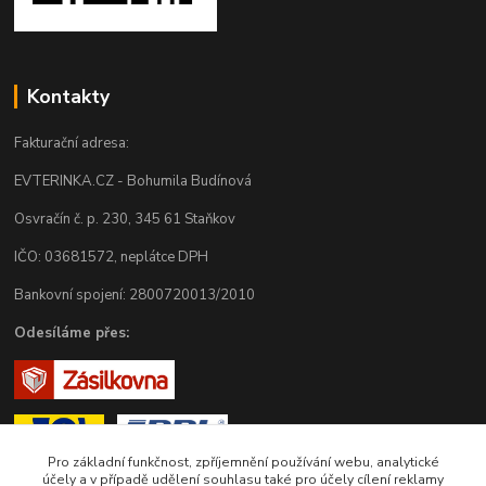
Kontakty
Fakturační adresa:
EVTERINKA.CZ - Bohumila Budínová
Osvračín č. p. 230, 345 61 Staňkov
IČO: 03681572, neplátce DPH
Bankovní spojení: 2800720013/2010
Odesíláme přes:
Pro základní funkčnost, zpříjemnění používání webu, analytické
účely a v případě udělení souhlasu také pro účely cílení reklamy