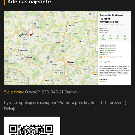
Kde nás najedete
Sídlo firmy:
Osvračín 230, 345 61 Staňkov
Byli jste spokojeni s nákupem? Podpora pres krypto :) BTC forever :-)
Děkuji