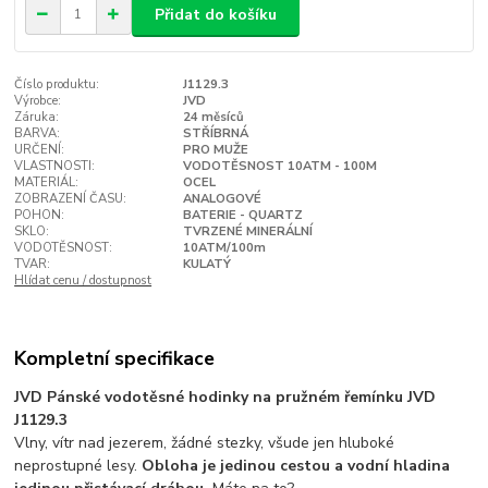
Přidat do košíku
Číslo produktu:
J1129.3
Výrobce:
JVD
Záruka:
24 měsíců
BARVA:
STŘÍBRNÁ
URČENÍ:
PRO MUŽE
VLASTNOSTI:
VODOTĚSNOST 10ATM - 100M
MATERIÁL:
OCEL
ZOBRAZENÍ ČASU:
ANALOGOVÉ
POHON:
BATERIE - QUARTZ
SKLO:
TVRZENÉ MINERÁLNÍ
VODOTĚSNOST:
10ATM/100m
TVAR:
KULATÝ
Hlídat cenu / dostupnost
Kompletní specifikace
JVD Pánské vodotěsné hodinky na pružném řemínku JVD
J1129.3
Vlny, vítr nad jezerem, žádné stezky, všude jen hluboké
neprostupné lesy.
Obloha je jedinou cestou a vodní hladina