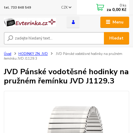
0
ks
CZK
tel. 733 648 549
za
0,00 Kč
Menu
Hledat
Úvod
HODINKY ZN. JVD
JVD Pánské vodotěsné hodinky na pružném
řemínku JVD J1129.3
JVD Pánské vodotěsné hodinky na
pružném řemínku JVD J1129.3