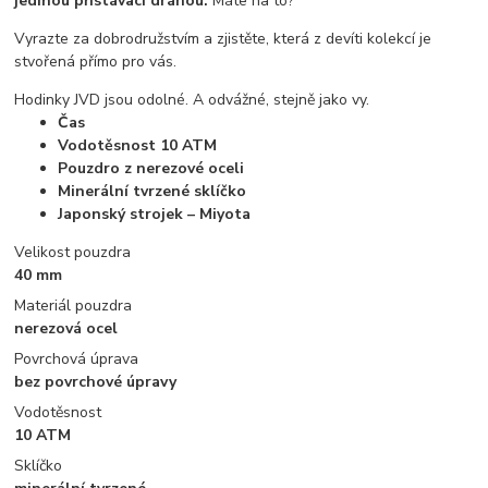
jedinou přistávací dráhou.
Máte na to?
Vyrazte za dobrodružstvím a zjistěte, která z devíti kolekcí je
stvořená přímo pro vás.
Hodinky JVD jsou odolné. A odvážné, stejně jako vy.
Čas
Vodotěsnost 10 ATM
Pouzdro z nerezové oceli
Minerální tvrzené sklíčko
Japonský strojek – Miyota
Velikost pouzdra
40 mm
Materiál pouzdra
nerezová ocel
Povrchová úprava
bez povrchové úpravy
Vodotěsnost
10 ATM
Sklíčko