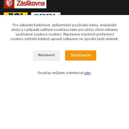
Pro základní funkčnost, zpříjemnění používání webu, analytické
účely a v případě udělení souhlasu také pro účely cílení reklamy
využíváme soubory cookies. Nastavení vlastních preferencí
cookies můžete kdykoli upravit odkazem ve spodní části stránek.
Zákaznická podpora eshopu EVTERINKA.CZ
Souhlasím
Nastavení
Bohunka Budínová
tel. 733 648 549
Souhlas můžete odmítnout
zde
.
(Po-Pá - 9:00-17:00hod, So 8:00-12:00hod)
obchod@evterinka.cz
Vytvořeno na
Eshop-rychle.cz