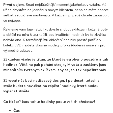
První dojem.
Snad nejdůležitější moment jakéhokoliv vztahu. Ať
už se chystáte na jednání s novým klientem, nebo se máte poprvé
setkat s rodiči své nastávající. V každém případě chcete zapůsobit
co nejlépe.
Řekneme vám tajemství. I kdybyste si obul exkluzivní kožené boty
a oblékl na míru šitou košili, bez kvalitních hodinek by to zkrátka
nebylo ono. K formálnějšímu oblečení hodinky prostě patří a v
kolekci JVD najdete vkusné modely pro každodenní nošení, i pro
výjimečné události.
Základem všeho je titan, ze které je vyrobeno pouzdro a tah
hodinek. Většinu pak pohání strojky Miyota a zaskleny jsou
minerálním tvrzeným sklíčkem, aby se jen tak nepoškrábaly.
Zároveň nás baví nadčasový design. I po deseti letech si
stále budete navlékat na zápěstí hodinky, které budou
vypadat skvěle.
Co říkáte? Jsou tohle hodinky podle vašich představ?
Čas