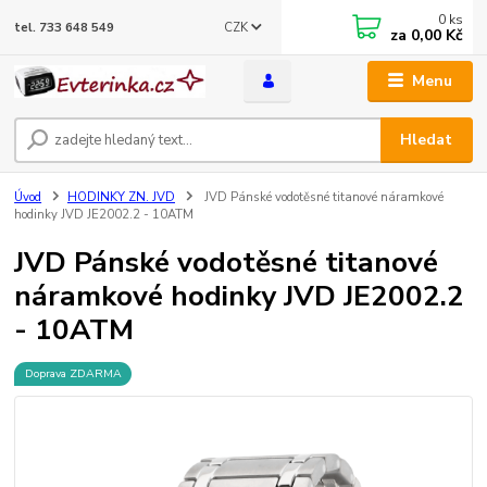
0
ks
CZK
tel. 733 648 549
za
0,00 Kč
Menu
Hledat
Úvod
HODINKY ZN. JVD
JVD Pánské vodotěsné titanové náramkové
hodinky JVD JE2002.2 - 10ATM
JVD Pánské vodotěsné titanové
náramkové hodinky JVD JE2002.2
- 10ATM
Doprava ZDARMA