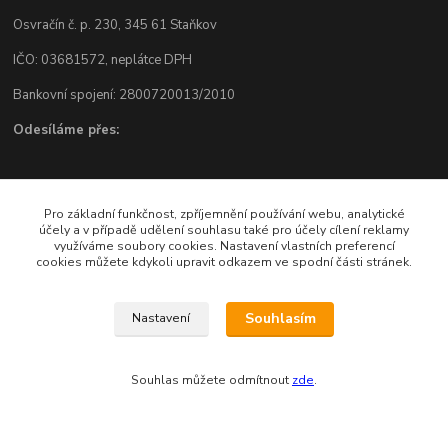
Osvračín č. p. 230, 345 61 Staňkov
IČO: 03681572, neplátce DPH
Bankovní spojení: 2800720013/2010
Odesíláme přes:
Pro základní funkčnost, zpříjemnění používání webu, analytické
účely a v případě udělení souhlasu také pro účely cílení reklamy
využíváme soubory cookies. Nastavení vlastních preferencí
cookies můžete kdykoli upravit odkazem ve spodní části stránek.
Zákaznická podpora eshopu EVTERINKA.CZ
Souhlasím
Nastavení
Bohunka Budínová
tel. 733 648 549
(Po-Pá - 9:00-17:00hod, So 8:00-12:00hod)
Souhlas můžete odmítnout
zde
.
obchod@evterinka.cz