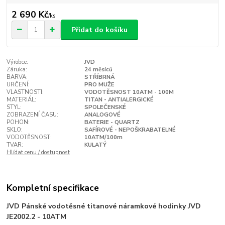
2 690 Kč
/
ks
Přidat do košíku
Výrobce:
JVD
Záruka:
24 měsíců
BARVA:
STŘÍBRNÁ
URČENÍ:
PRO MUŽE
VLASTNOSTI:
VODOTĚSNOST 10ATM - 100M
MATERIÁL:
TITAN - ANTIALERGICKÉ
STYL:
SPOLEČENSKÉ
ZOBRAZENÍ ČASU:
ANALOGOVÉ
POHON:
BATERIE - QUARTZ
SKLO:
SAFÍROVÉ - NEPOŠKRABATELNÉ
VODOTĚSNOST:
10ATM/100m
TVAR:
KULATÝ
Hlídat cenu / dostupnost
Kompletní specifikace
JVD Pánské vodotěsné titanové náramkové hodinky JVD
JE2002.2 - 10ATM