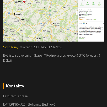
Sídlo firmy:
Osvračín 230, 345 61 Staňkov
Byli jste spokojeni s nákupem? Podpora pres krypto :) BTC forever :-)
Děkuji
Kontakty
Fakturační adresa:
EVTERINKA.CZ - Bohumila Budínová