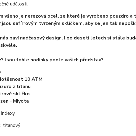
ečné události.
 všeho je nerezová ocel, ze které je vyrobeno pouzdro a t
 jsou safírrovým tvrzeným sklíčkem, aby se jen tak nepošk
nás baví nadčasový design. I po deseti letech si stále bu
skvěle.
e? Jsou tohle hodinky podle vašich představ?
s
dotěsnost 10 ATM
zdro z titanu
írové sklíčko
izen - Miyota
indexy
:
titanový