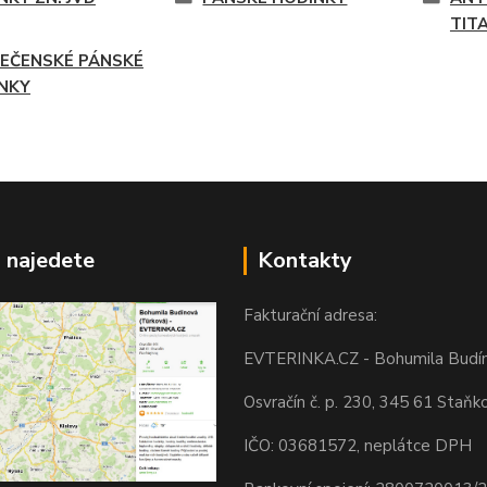
TIT
EČENSKÉ PÁNSKÉ
NKY
 najedete
Kontakty
Fakturační adresa:
EVTERINKA.CZ - Bohumila Budí
Osvračín č. p. 230, 345 61 Staňk
IČO: 03681572, neplátce DPH