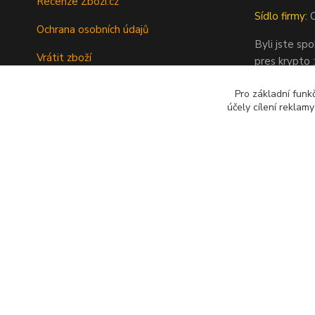
Recenze Zbozi.cz
Sídlo firmy:
O
Ochrana osobních údajů
Byli jste sp
Vrátit zboží
pres krypto :
Tipy a rady
Pro základní funk
účely cílení reklam
Kontakty