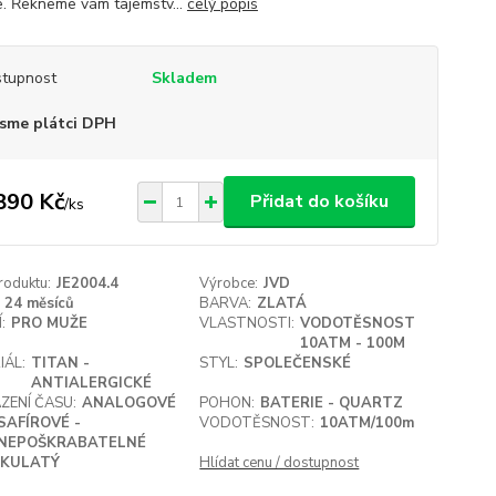
e. Řekneme vám tajemstv...
celý popis
tupnost
Skladem
sme plátci DPH
890 Kč
Přidat do košíku
/
ks
roduktu:
JE2004.4
Výrobce:
JVD
24 měsíců
BARVA:
ZLATÁ
:
PRO MUŽE
VLASTNOSTI:
VODOTĚSNOST
10ATM - 100M
IÁL:
TITAN -
STYL:
SPOLEČENSKÉ
ANTIALERGICKÉ
ZENÍ ČASU:
ANALOGOVÉ
POHON:
BATERIE - QUARTZ
SAFÍROVÉ -
VODOTĚSNOST:
10ATM/100m
NEPOŠKRABATELNÉ
KULATÝ
Hlídat cenu / dostupnost