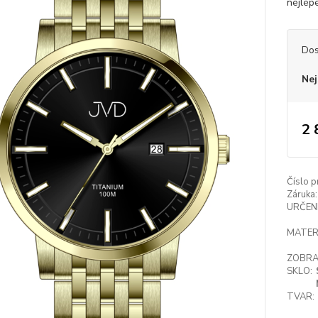
nejlép
Dos
Nej
2 
Číslo p
Záruka:
URČENÍ
MATER
ZOBRA
SKLO:
TVAR: