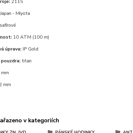
roje:
2115
Japan - Miyota
safírové
nost:
10 ATM (100 m)
á úprava:
IP Gold
 pouzdra:
titan
 mm
2 mm
zařazeno v kategoriích
NKY ZN. JVD
PÁNSKÉ HODINKY
ANT