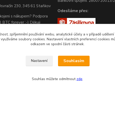
Bankovní spojení: 2800720013/
svračín 230, 345 61 Staňkov
Odesíláme přes:
okojeni s nákupem? Podpora
) BTC forever :-) Děkuji
čnost, zpříjemnění používání webu, analytické účely a v případě udělení
y využíváme soubory cookies. Nastavení vlastních preferencí cookies mů
odkazem ve spodní části stránek.
Souhlasím
Nastavení
Souhlas můžete odmítnout
zde
.