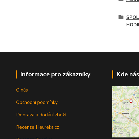
SPOL
HODI
Informace pro zákazníky
Kde nás
O nás
Obchodní podmínky
Doprava a dodání zboží
Recenze Heureka.cz