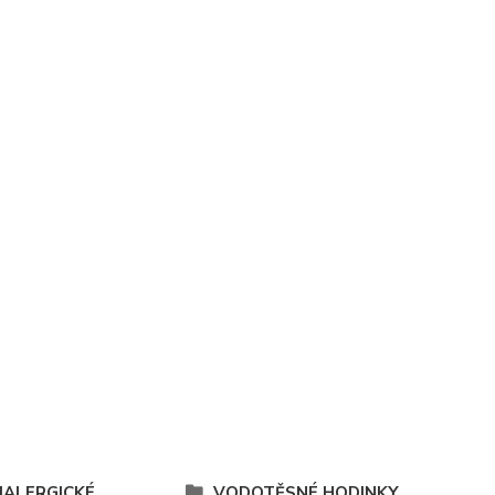
IALERGICKÉ
VODOTĚSNÉ HODINKY