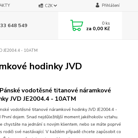
AKTY
Přihlášení
CZK
0
ks
733 648 549
za
0,00 Kč
VD JE2004.4 - 10ATM
amkové hodinky JVD
Pánské vodotěsné titanové náramkové
nky JVD JE2004.4 - 10ATM
nské vodotěsné titanové náramkové hodinky JVD JE2004.4 -
První dojem. Snad nejdůležitější moment jakéhokoliv vztahu.
se chystáte na jednání s novým klientem, nebo se máte poprvé
 s rodiči své nastávající. V každém případě chcete zapůsobit co