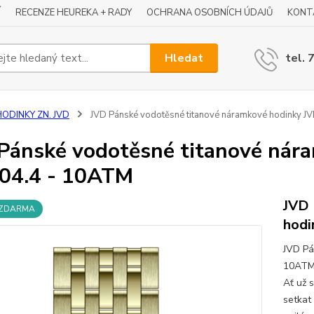
Í
RECENZE HEUREKA + RADY
OCHRANA OSOBNÍCH ÚDAJŮ
KONT
Hledat
tel. 
HODINKY ZN. JVD
JVD Pánské vodotěsné titanové náramkové hodinky J
Pánské vodotěsné titanové nár
04.4 - 10ATM
JVD 
 ZDARMA
hodi
JVD Pá
10ATM 
Ať už 
setkat