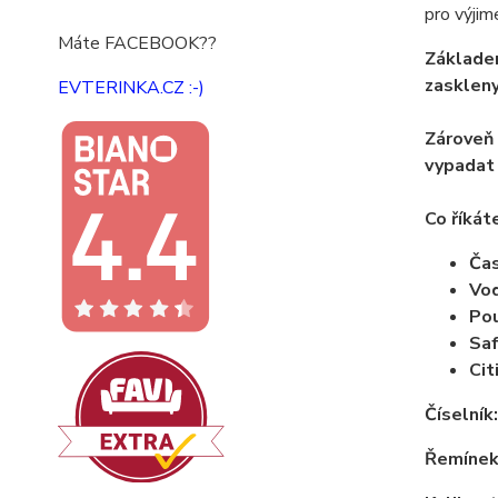
pro výjim
Máte FACEBOOK??
Základem
zaskleny
EVTERINKA.CZ :-)
Zároveň 
vypadat 
Co říkát
Ča
Vo
Pou
Saf
Cit
Číselník:
Řemínek