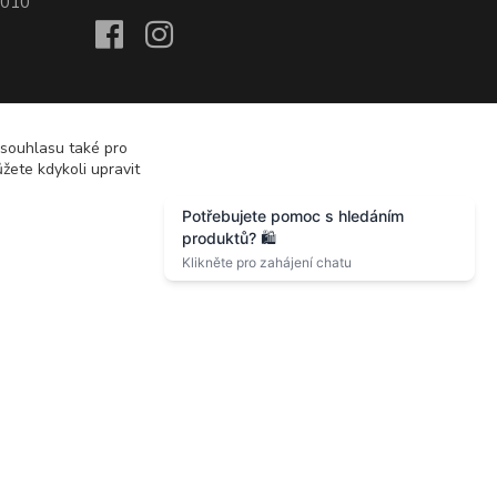
2010
 souhlasu také pro
žete kdykoli upravit
Vytvořeno na
Eshop-rychle.cz