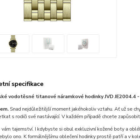
tní specifikace
ské vodotěsné titanové náramkové hodinky JVD JE2004.4 
jem.
Snad nejdůležitější moment jakéhokoliv vztahu. Ať už se ch
tkat s rodiči své nastávající. V každém případě chcete zapůsobit
ám tajemství. I kdybyste si obul exkluzivní kožené boty a oblékl 
ebylo ono. K formálnějšímu oblečení hodinky prostě patří a v ko