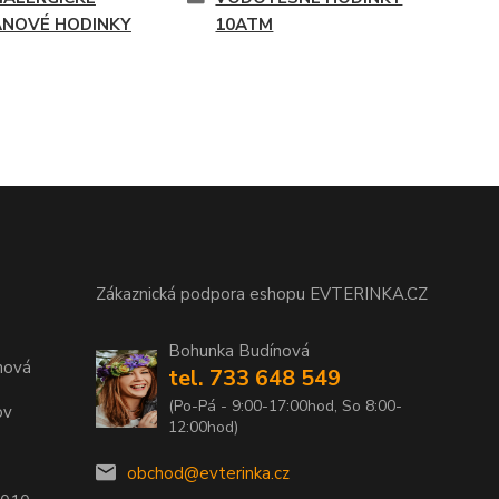
ANOVÉ HODINKY
10ATM
Zákaznická podpora eshopu EVTERINKA.CZ
Bohunka Budínová
nová
tel. 733 648 549
(Po-Pá - 9:00-17:00hod, So 8:00-
ov
12:00hod)
obchod@evterinka.cz