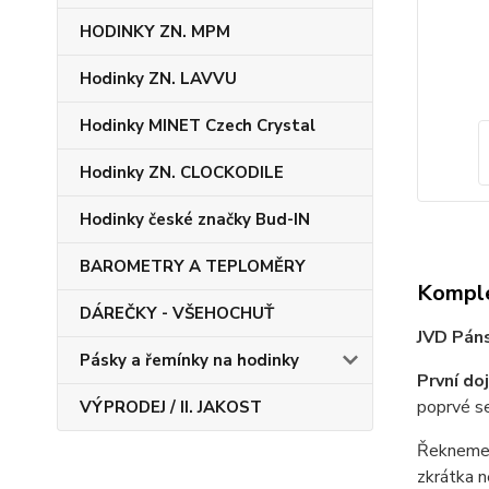
HODINKY ZN. MPM
Hodinky ZN. LAVVU
Hodinky MINET Czech Crystal
Hodinky ZN. CLOCKODILE
Hodinky české značky Bud-IN
BAROMETRY A TEPLOMĚRY
Komple
DÁREČKY - VŠEHOCHUŤ
JVD Pán
Pásky a řemínky na hodinky
První do
poprvé se
VÝPRODEJ / II. JAKOST
Řekneme v
zkrátka n