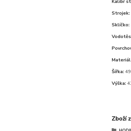
Kalibr st
Strojek:
Sklíčko:
Vodotěs
Povrchov
Materiál
Šířka:
49
Výška:
4
Zboží 
HODI