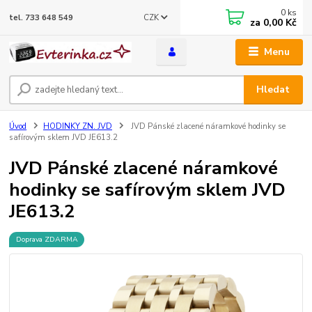
0
ks
CZK
tel. 733 648 549
za
0,00 Kč
Menu
Hledat
Úvod
HODINKY ZN. JVD
JVD Pánské zlacené náramkové hodinky se
safírovým sklem JVD JE613.2
JVD Pánské zlacené náramkové
hodinky se safírovým sklem JVD
JE613.2
Doprava ZDARMA