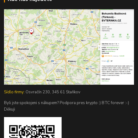
Sídlo firmy:
Osvračín 230, 345 61 Staňkov
Byli jste spokojeni s nákupem? Podpora pres krypto :) BTC forever :-)
Děkuji