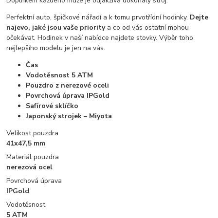
Doplňkem každého muže je odjakživa dokonalý stroj.
Perfektní auto, špičkové nářadí a k tomu prvotřídní hodinky.
Dejte
najevo, jaké jsou vaše priority
a co od vás ostatní mohou
očekávat. Hodinek v naší nabídce najdete stovky. Výběr toho
nejlepšího modelu je jen na vás.
Čas
Vodotěsnost 5 ATM
Pouzdro z nerezové oceli
Povrchová úprava IPGold
Safírové sklíčko
Japonský strojek – Miyota
Velikost pouzdra
41x47,5 mm
Materiál pouzdra
nerezová ocel
Povrchová úprava
IPGold
Vodotěsnost
5 ATM