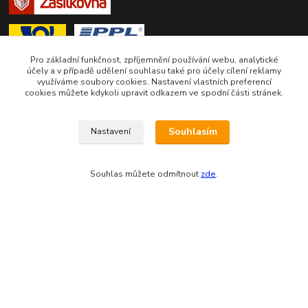
Pro základní funkčnost, zpříjemnění používání webu, analytické
účely a v případě udělení souhlasu také pro účely cílení reklamy
využíváme soubory cookies. Nastavení vlastních preferencí
cookies můžete kdykoli upravit odkazem ve spodní části stránek.
Zákaznická podpora eshopu EVTERINKA.CZ
Souhlasím
Nastavení
Bohunka Budínová
tel. 733 648 549
(Po-Pá - 9:00-17:00hod, So 8:00-12:00hod)
Souhlas můžete odmítnout
zde
.
obchod@evterinka.cz
Vytvořeno na
Eshop-rychle.cz