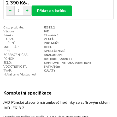
2 390 Kč
/
ks
Přidat do košíku
Číslo produktu:
JE613.2
Výrobce:
JVD
Záruka:
24 měsíců
BARVA:
ZLATÁ
URČENÍ:
PRO MUŽE
MATERIÁL:
OCEL
STYL:
SPOLEČENSKÉ
ZOBRAZENÍ ČASU:
ANALOGOVÉ
POHON:
BATERIE - QUARTZ
SKLO:
SAFÍROVÉ - NEPOŠKRABATELNÉ
VODOTĚSNOST:
5ATM/50m
TVAR:
KULATÝ
Hlídat cenu / dostupnost
Kompletní specifikace
JVD Pánské zlacené náramkové hodinky se safírovým sklem
JVD JE613.2