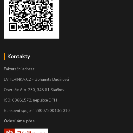
Kontakty
Fakturační adresa:
EVTERINKA.CZ - Bohumila Budínová
Osvračín č. p. 230, 345 61 Staňkov
IČO: 03681572, neplátce DPH
Bankovní spojení: 2800720013/2010
Odesíláme přes: