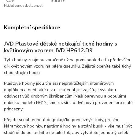
TVAR:
KULATÝ
Hlídat cenu / dostupnost
Kompletní specifikace
JVD Plastové dětské netikající tiché hodiny s
květinovým vzorem JVD HP612.D9
Tyto hodiny zaujmou zaručeně už na první pohled a to především
dík květinovém vzoru na bílém číselníku. Zajisté oceníte také tichý
chod strojku hodin.
Plastové hodiny jsou tím asi nejpraktičtějším interiérovým
doplňkem a není také divu - materiál jim zajišťuje vysokou
odolnost vůči drobným škrábancům. Naší barevnou a populární
nabídku modelu H612 jsme rozšířili o dvě nová provedení pro malé
princezny.
Přejete si nahlédnout do pokojíčku princezny? Tudy, prosím.
Náramkové hodinky, nástěnné hodiny a stolní budík - vše musí být
sladěné do posledního detailu tak, aby vytvářelo jednotný celek.