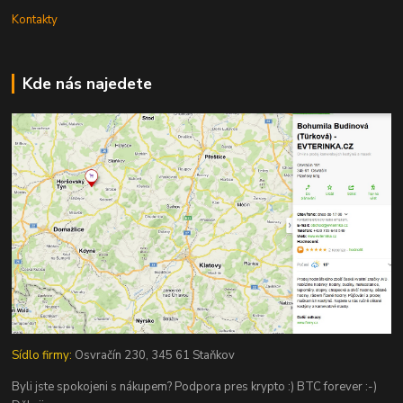
Kontakty
Kde nás najedete
Sídlo firmy:
Osvračín 230, 345 61 Staňkov
Byli jste spokojeni s nákupem? Podpora pres krypto :) BTC forever :-)