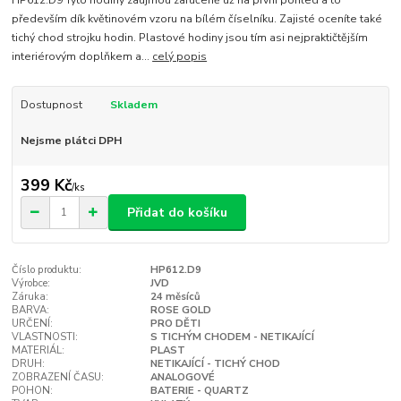
především dík květinovém vzoru na bílém číselníku. Zajisté oceníte také
tichý chod strojku hodin. Plastové hodiny jsou tím asi nejpraktičtějším
interiérovým doplňkem a...
celý popis
Dostupnost
Skladem
Nejsme plátci DPH
399 Kč
/
ks
Přidat do košíku
Číslo produktu:
HP612.D9
Výrobce:
JVD
Záruka:
24 měsíců
BARVA:
ROSE GOLD
URČENÍ:
PRO DĚTI
VLASTNOSTI:
S TICHÝM CHODEM - NETIKAJÍCÍ
MATERIÁL:
PLAST
DRUH:
NETIKAJÍCÍ - TICHÝ CHOD
ZOBRAZENÍ ČASU:
ANALOGOVÉ
POHON:
BATERIE - QUARTZ