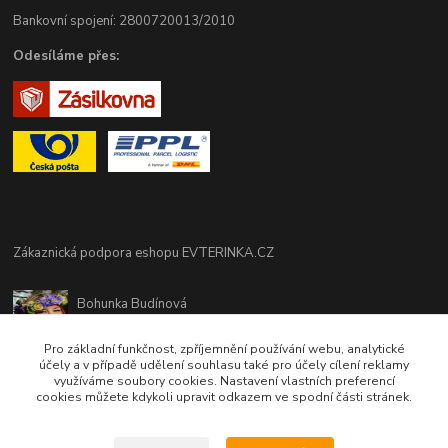
Bankovní spojení: 2800720013/2010
Odesíláme přes:
Zákaznická podpora eshopu EVTERINKA.CZ
Bohunka Budínová
tel. 733 648 549
(Po-Pá - 9:00-17:00hod, So 8:00-12:00hod)
Pro základní funkčnost, zpříjemnění používání webu, analytické
účely a v případě udělení souhlasu také pro účely cílení reklamy
využíváme soubory cookies. Nastavení vlastních preferencí
obchod@evterinka.cz
cookies můžete kdykoli upravit odkazem ve spodní části stránek.