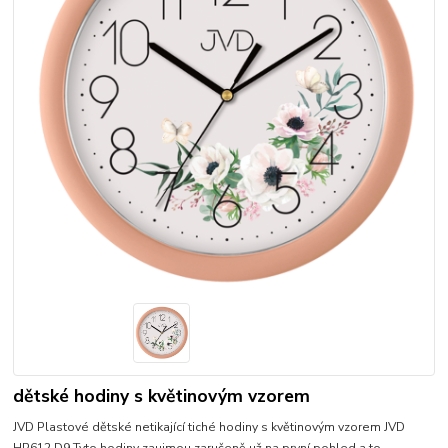
dětské hodiny s květinovým vzorem
JVD Plastové dětské netikající tiché hodiny s květinovým vzorem JVD
HP612.D9 Tyto hodiny zaujmou zaručeně už na první pohled a to