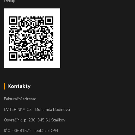
Děkuji
Kontakty
Fakturační adresa:
EVTERINKA.CZ - Bohumila Budínová
Osvračín č. p. 230, 345 61 Staňkov
IČO: 03681572, neplátce DPH