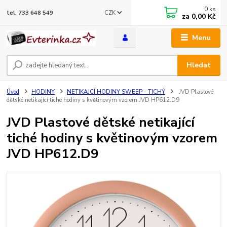
0
ks
CZK
tel. 733 648 549
za
0,00 Kč
Menu
Hledat
Úvod
HODINY
NETIKAJCÍ HODINY SWEEP - TICHÝ
JVD Plastové
dětské netikající tiché hodiny s květinovým vzorem JVD HP612.D9
JVD Plastové dětské netikající
tiché hodiny s květinovým vzorem
JVD HP612.D9