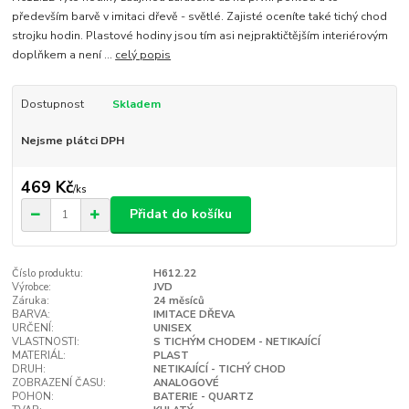
především barvě v imitaci dřevě - světlé. Zajisté oceníte také tichý chod
strojku hodin. Plastové hodiny jsou tím asi nejpraktičtějším interiérovým
doplňkem a není ...
celý popis
Dostupnost
Skladem
Nejsme plátci DPH
469 Kč
/
ks
Přidat do košíku
Číslo produktu:
H612.22
Výrobce:
JVD
Záruka:
24 měsíců
BARVA:
IMITACE DŘEVA
URČENÍ:
UNISEX
VLASTNOSTI:
S TICHÝM CHODEM - NETIKAJÍCÍ
MATERIÁL:
PLAST
DRUH:
NETIKAJÍCÍ - TICHÝ CHOD
ZOBRAZENÍ ČASU:
ANALOGOVÉ
POHON:
BATERIE - QUARTZ