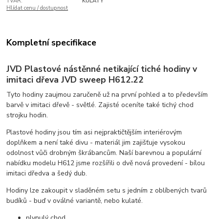
TVAR:
KULATÝ
Hlídat cenu / dostupnost
Kompletní specifikace
JVD Plastové nástěnné netikající tiché hodiny v
imitaci dřeva JVD sweep H612.22
Tyto hodiny zaujmou zaručeně už na první pohled a to především
barvě v imitaci dřevě - světlé. Zajisté oceníte také tichý chod
strojku hodin.
Plastové hodiny jsou tím asi nejpraktičtějším interiérovým
doplňkem a není také divu - materiál jim zajišťuje vysokou
odolnost vůči drobným škrábancům. Naší barevnou a populární
nabídku modelu H612 jsme rozšířili o dvě nová provedení - bílou
imitaci dředva a šedý dub.
Hodiny lze zakoupit v sladěném setu s jedním z oblíbených tvarů
budíků - buď v oválné variantě, nebo kulaté.
plynulý chod