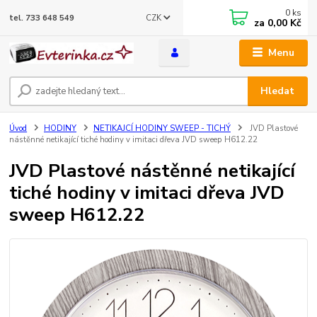
0
ks
CZK
tel. 733 648 549
za
0,00 Kč
Menu
Hledat
Úvod
HODINY
NETIKAJCÍ HODINY SWEEP - TICHÝ
JVD Plastové
nástěnné netikající tiché hodiny v imitaci dřeva JVD sweep H612.22
JVD Plastové nástěnné netikající
tiché hodiny v imitaci dřeva JVD
sweep H612.22