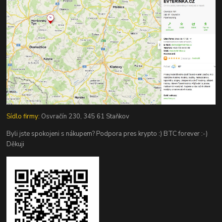
Sídlo firmy:
Osvračín 230, 345 61 Staňkov
Byli jste spokojeni s nákupem? Podpora pres krypto :) BTC forever :-)
Děkuji