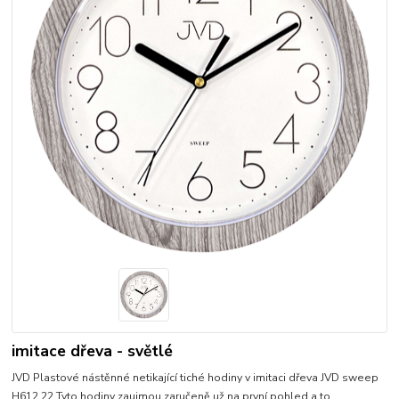
imitace dřeva - světlé
JVD Plastové nástěnné netikající tiché hodiny v imitaci dřeva JVD sweep
H612.22 Tyto hodiny zaujmou zaručeně už na první pohled a to