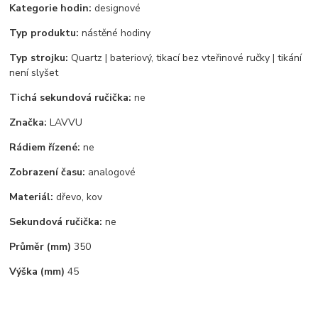
Kategorie hodin:
designové
Typ produktu:
nástěné hodiny
Typ strojku:
Quartz | bateriový, tikací bez vteřinové ručky | tikání
není slyšet
Tichá sekundová ručička:
ne
Značka:
LAVVU
Rádiem řízené:
ne
Zobrazení času:
analogové
Materiál:
dřevo, kov
Sekundová ručička:
ne
Průměr (mm)
350
Výška (mm)
45