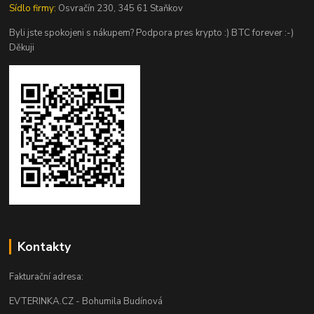
Sídlo firmy:
Osvračín 230, 345 61 Staňkov
Byli jste spokojeni s nákupem? Podpora pres krypto :) BTC forever :-)
Děkuji
Kontakty
Fakturační adresa:
EVTERINKA.CZ - Bohumila Budínová