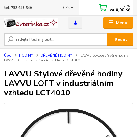
0
ks
CZK
tel. 733 648 549
za
0,00 Kč
Menu
Hledat
Úvod
HODINY
DŘEVĚNÉ HODINY
LAVVU Stylové dřevěné hodiny
LAVVU LOFT v industriálním vzhledu LCT4010
LAVVU Stylové dřevěné hodiny
LAVVU LOFT v industriálním
vzhledu LCT4010