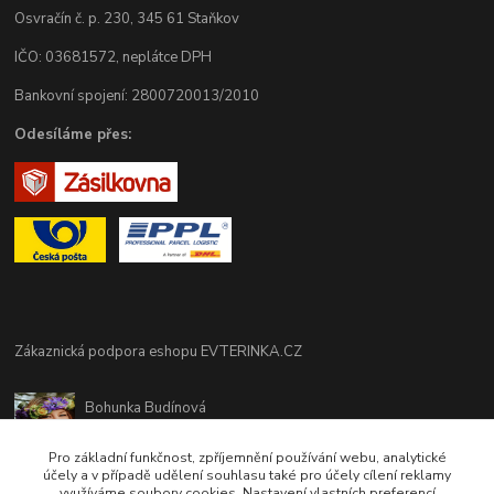
Osvračín č. p. 230, 345 61 Staňkov
IČO: 03681572, neplátce DPH
Bankovní spojení: 2800720013/2010
Odesíláme přes:
Zákaznická podpora eshopu EVTERINKA.CZ
Bohunka Budínová
tel. 733 648 549
(Po-Pá - 9:00-17:00hod, So 8:00-12:00hod)
Pro základní funkčnost, zpříjemnění používání webu, analytické
účely a v případě udělení souhlasu také pro účely cílení reklamy
využíváme soubory cookies. Nastavení vlastních preferencí