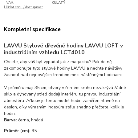
TVAR:
KULATÝ
Hlídat cenu / dostupnost
Kompletní specifikace
LAVVU Stylové dřevěné hodiny LAVVU LOFT v
industriálním vzhledu LCT4010
Chcete, aby váš byt vypadal jak z magazínu? Pak do něj
zakomponujte tyto stylové hodiny LAVVU a nechte návštěvy
žasnout nad nejnovějším trendem mezi nástěnnými hodinami.
V průměru mají 35 cm, otvory v černém kruhu nezakrývá žádné
sklo a dýhovaný střed dodají interiéru tu pravou industriální
atmosféru. Ačkoliv je tento model hodin zaměřen hlavně na
design, díky výrazným indexům stále snadno přečtete, kolik je
hodin.
Barva:
černá, hnědá
Průměr (cm):
35