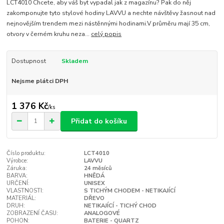
LCT4010 Chcete, aby váš byt vypadal jak z magazínu? Pak do něj
zakomponujte tyto stylové hodiny LAVVU a nechte návštěvy žasnout nad
nejnovějším trendem mezi nástěnnými hodinami.V průměru mají 35 cm,
otvory v černém kruhu neza...
celý popis
Dostupnost
Skladem
Nejsme plátci DPH
1 376 Kč
/
ks
Přidat do košíku
Číslo produktu:
LCT4010
Výrobce:
LAVVU
Záruka:
24 měsíců
BARVA:
HNĚDÁ
URČENÍ:
UNISEX
VLASTNOSTI:
S TICHÝM CHODEM - NETIKAJÍCÍ
MATERIÁL:
DŘEVO
DRUH:
NETIKAJÍCÍ - TICHÝ CHOD
ZOBRAZENÍ ČASU:
ANALOGOVÉ
POHON:
BATERIE - QUARTZ