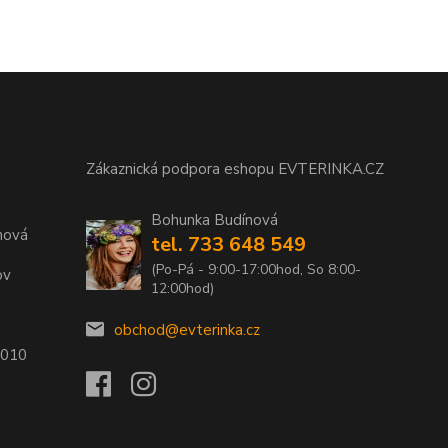
Zákaznická podpora eshopu EVTERINKA.CZ
Bohunka Budínová
nová
tel. 733 648 549
(Po-Pá - 9:00-17:00hod, So 8:00-
ov
12:00hod)
obchod@evterinka.cz
2010