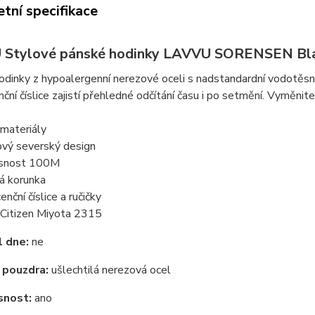
tní specifikace
 Stylové pánské hodinky LAVVU SORENSEN B
odinky z hypoalergenní nerezové oceli s nadstandardní vodotěs
nční číslice zajistí přehledné odčítání času i po setmění. Vyměni
 materiály
ový severský design
ěsnost 100M
á korunka
enční číslice a ručičky
Citizen Miyota 2315
 dne:
ne
 pouzdra:
ušlechtilá nerezová ocel
snost:
ano