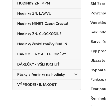
HODINKY ZN. MPM
Sklíčko:
Povrchov
Hodinky ZN. LAVVU
Vodotěs
Hodinky MINET Czech Crystal
Sekundov
Hodinky ZN. CLOCKODILE
Barva:
če
Hodinky české značky Bud-IN
Typ pro
BAROMETRY A TEPLOMĚRY
Ukazatel
DÁREČKY - VŠEHOCHUŤ
Hypoale
Pásky a řemínky na hodinky
Funkce:
VÝPRODEJ / II. JAKOST
Tvar pou
Řemínek