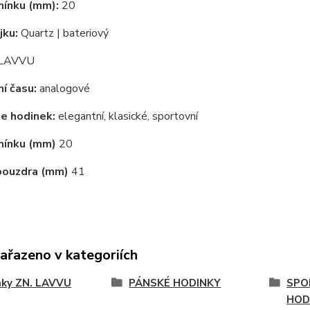
mínku (mm):
20
jku:
Quartz | bateriový
LAVVU
í času:
analogové
e hodinek:
elegantní, klasické, sportovní
mínku (mm)
20
pouzdra (mm)
41
zařazeno v kategoriích
nky ZN. LAVVU
PÁNSKÉ HODINKY
SPO
HOD