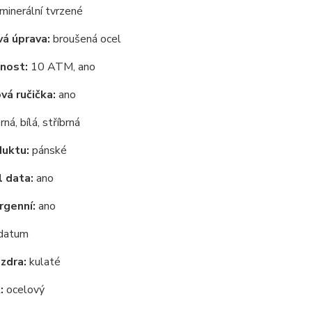
minerální tvrzené
á úprava:
broušená ocel
nost:
10 ATM, ano
á ručička:
ano
rná, bílá, stříbrná
duktu:
pánské
 data:
ano
rgenní:
ano
datum
zdra:
kulaté
:
ocelový