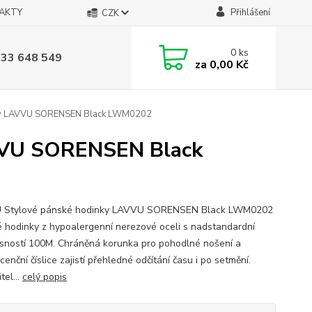
AKTY
Přihlášení
CZK
0
ks
733 648 549
za
0,00 Kč
ky LAVVU SORENSEN Black LWM0202
VVU SORENSEN Black
 Stylové pánské hodinky LAVVU SORENSEN Black LWM0202
 hodinky z hypoalergenní nerezové oceli s nadstandardní
sností 100M. Chráněná korunka pro pohodlné nošení a
cenční číslice zajistí přehledné odčítání času i po setmění.
tel...
celý popis