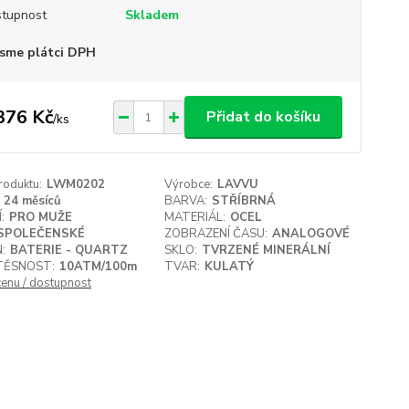
tupnost
Skladem
sme plátci DPH
376 Kč
Přidat do košíku
/
ks
roduktu:
LWM0202
Výrobce:
LAVVU
24 měsíců
BARVA:
STŘÍBRNÁ
:
PRO MUŽE
MATERIÁL:
OCEL
SPOLEČENSKÉ
ZOBRAZENÍ ČASU:
ANALOGOVÉ
:
BATERIE - QUARTZ
SKLO:
TVRZENÉ MINERÁLNÍ
ĚSNOST:
10ATM/100m
TVAR:
KULATÝ
cenu / dostupnost