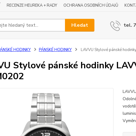
Í
RECENZE HEUREKA + RADY
OCHRANA OSOBNÍCH ÚDAJŮ
KONT
Hledat
tel. 
PÁNSKÉ HODINKY
PÁNSKÉ HODINKY
LAVVU Stylové pánské hodin
U Stylové pánské hodinky LA
0202
LAVVU
Odolné
vodotě
luminis
Vyměni