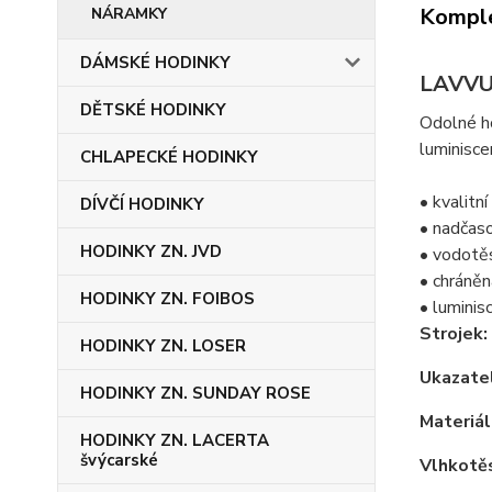
Komple
NÁRAMKY
DÁMSKÉ HODINKY
LAVVU
DĚTSKÉ HODINKY
Odolné h
luminisce
CHLAPECKÉ HODINKY
• kvalitní
DÍVČÍ HODINKY
• nadčas
HODINKY ZN. JVD
• vodot
• chráněn
HODINKY ZN. FOIBOS
• luminisc
Strojek:
HODINKY ZN. LOSER
Ukazatel
HODINKY ZN. SUNDAY ROSE
Materiál
HODINKY ZN. LACERTA
švýcarské
Vlhkotě