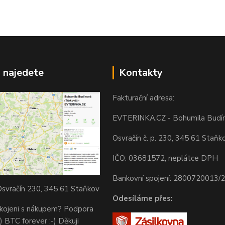
 najedete
Kontakty
Fakturační adresa:
EVTERINKA.CZ - Bohumila Budí
Osvračín č. p. 230, 345 61 Staňk
IČO: 03681572, neplátce DPH
Bankovní spojení: 2800720013/
svračín 230, 345 61 Staňkov
Odesíláme přes:
okojeni s nákupem? Podpora
) BTC forever :-) Děkuji