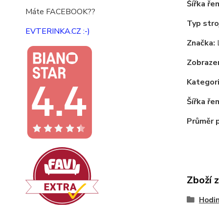
Šířka ře
Máte FACEBOOK??
Typ stro
EVTERINKA.CZ :-)
Značka:
Zobrazen
Kategori
Šířka ře
Průměr 
Zboží 
Hodi