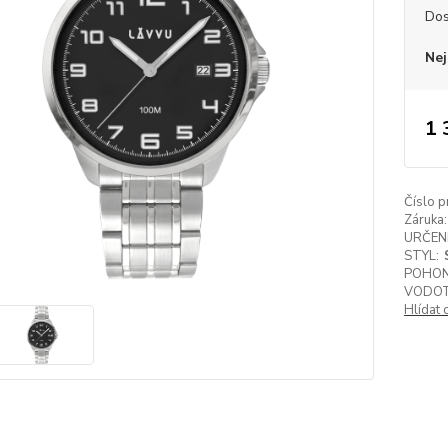
Dos
Nej
1 
Číslo p
Záruka:
URČENÍ
STYL:
POHON
VODOT
Hlídat 