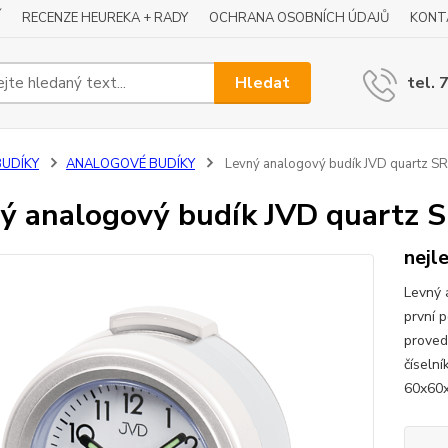
Í
RECENZE HEUREKA + RADY
OCHRANA OSOBNÍCH ÚDAJŮ
KONT
Hledat
tel. 
BUDÍKY
ANALOGOVÉ BUDÍKY
Levný analogový budík JVD quartz S
ý analogový budík JVD quartz 
nejl
Levný 
první 
proved
číseln
60x60x