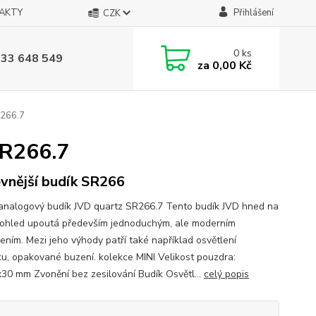
AKTY
Přihlášení
CZK
0
ks
733 648 549
za
0,00 Kč
R266.7
SR266.7
evnější budík SR266
analogový budík JVD quartz SR266.7 Tento budík JVD hned na
pohled upoutá především jednoduchým, ale moderním
ením. Mezi jeho výhody patří také například osvětlení
íku, opakované buzení. kolekce MINI Velikost pouzdra:
30 mm Zvonění bez zesilování Budík Osvětl...
celý popis