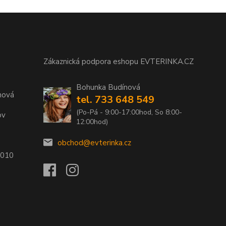
Zákaznická podpora eshopu EVTERINKA.CZ
Bohunka Budínová
nová
tel. 733 648 549
(Po-Pá - 9:00-17:00hod, So 8:00-
ov
12:00hod)
obchod@evterinka.cz
2010