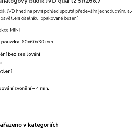
analogový budík JVD quartz SR266.7
dík JVD hned na první pohled upoutá především jednoduchým, al
 osvětlení číselníku, opakované buzení.
ekce MINI
 pouzdra:
60x60x30 mm
ění bez zesilování
k
tlení
ování zvonění – 4 min.
zařazeno v kategoriích