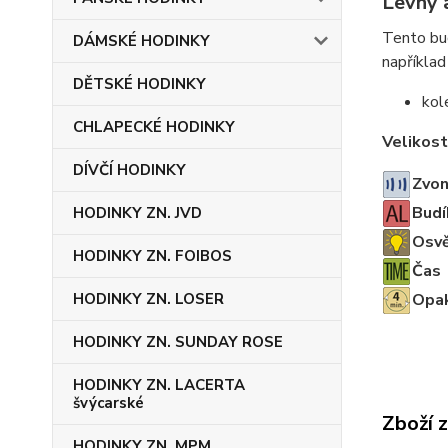
Levný 
Tento bu
DÁMSKÉ HODINKY
například
DĚTSKÉ HODINKY
kol
CHLAPECKÉ HODINKY
Velikost
DÍVČÍ HODINKY
Zvon
Budí
HODINKY ZN. JVD
Osvě
HODINKY ZN. FOIBOS
Čas
Opak
HODINKY ZN. LOSER
HODINKY ZN. SUNDAY ROSE
HODINKY ZN. LACERTA
švýcarské
Zboží 
HODINKY ZN. MPM