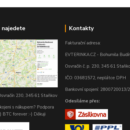
 najedete
Kontakty
Fakturační adresa:
EVTERINKA.CZ - Bohumila Budí
Osvračín č. p. 230, 345 61 Staňk
IČO: 03681572, neplátce DPH
Bankovní spojení: 2800720013/
svračín 230, 345 61 Staňkov
Odesíláme přes:
okojeni s nákupem? Podpora
) BTC forever :-) Děkuji