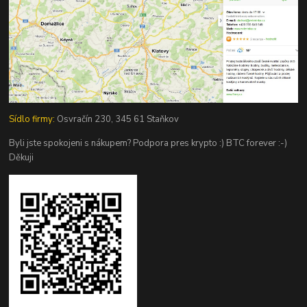
Sídlo firmy:
Osvračín 230, 345 61 Staňkov
Byli jste spokojeni s nákupem? Podpora pres krypto :) BTC forever :-)
Děkuji