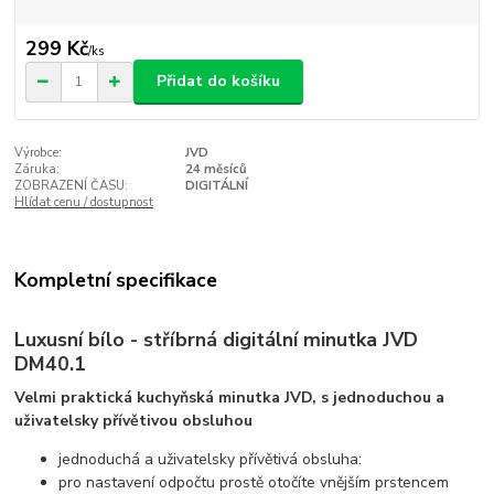
299 Kč
/
ks
Přidat do košíku
Výrobce:
JVD
Záruka:
24 měsíců
ZOBRAZENÍ ČASU:
DIGITÁLNÍ
Hlídat cenu / dostupnost
Kompletní specifikace
Luxusní bílo - stříbrná digitální minutka JVD
DM40.1
Velmi praktická kuchyňská minutka JVD, s jednoduchou a
uživatelsky přívětivou obsluhou
jednoduchá a uživatelsky přívětivá obsluha:
pro nastavení odpočtu prostě otočíte vnějším prstencem