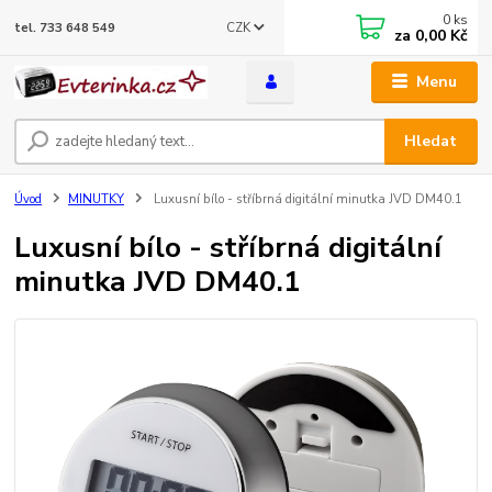
0
ks
CZK
tel. 733 648 549
za
0,00 Kč
Menu
Hledat
Úvod
MINUTKY
Luxusní bílo - stříbrná digitální minutka JVD DM40.1
Luxusní bílo - stříbrná digitální
minutka JVD DM40.1