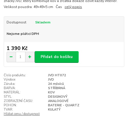
značky JVD, který kombinuje kov a zrcátka dokáže oživit každý interiér.
Velikost pouzdra: 49×49×5 cm Čas
celý popis
Dostupnost
Skladem
Nejsme plátci DPH
1 390 Kč
Přidat do košíku
Číslo produktu:
JVD HT072
Výrobce:
JVD
Záruka:
24 měsíců
BARVA:
STŘÍBRNÁ
MATERIÁL:
KOV
STYL:
DESIGNOVÝ
ZOBRAZENÍ ČASU:
ANALOGOVÉ
POHON:
BATERIE - QUARTZ
TVAR:
KULATÝ
Hlídat cenu / dostupnost