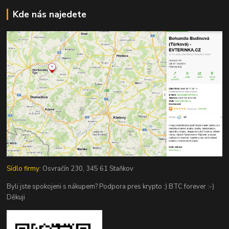
Kde nás najedete
Sídlo firmy:
Osvračín 230, 345 61 Staňkov
Byli jste spokojeni s nákupem? Podpora pres krypto :) BTC forever :-)
Děkuji