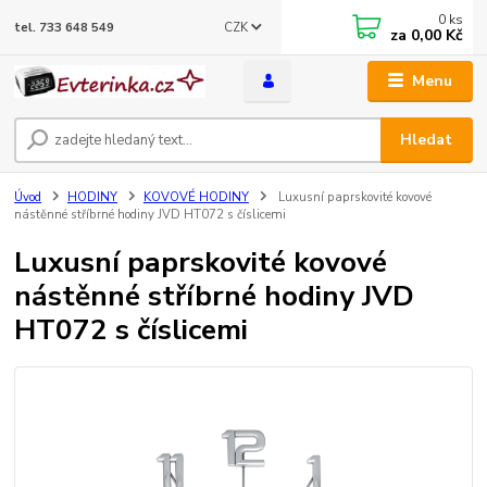
0
ks
CZK
tel. 733 648 549
za
0,00 Kč
Menu
Hledat
Úvod
HODINY
KOVOVÉ HODINY
Luxusní paprskovité kovové
nástěnné stříbrné hodiny JVD HT072 s číslicemi
Luxusní paprskovité kovové
nástěnné stříbrné hodiny JVD
HT072 s číslicemi