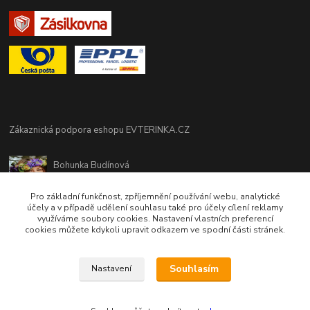
Zákaznická podpora eshopu EVTERINKA.CZ
Bohunka Budínová
tel. 733 648 549
(Po-Pá - 9:00-17:00hod, So 8:00-12:00hod)
Pro základní funkčnost, zpříjemnění používání webu, analytické
účely a v případě udělení souhlasu také pro účely cílení reklamy
využíváme soubory cookies. Nastavení vlastních preferencí
obchod@evterinka.cz
cookies můžete kdykoli upravit odkazem ve spodní části stránek.
Souhlasím
Nastavení