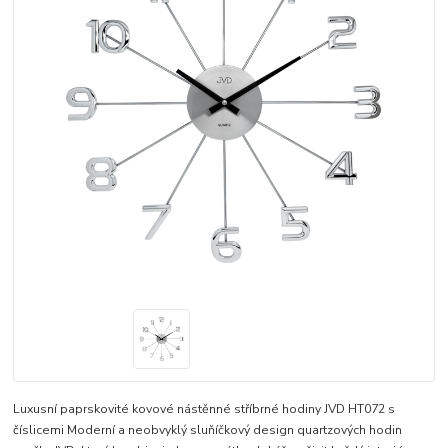
Luxusní paprskovité kovové nástěnné stříbrné hodiny JVD HT072 s
číslicemi Moderní a neobvyklý sluňíčkový design quartzových hodin