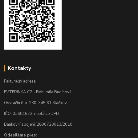
Kontakty
Fakturační adresa:
EVTERINKA.CZ - Bohumila Budínová
Osvračín č. p. 230, 345 61 Staňkov
IČO: 03681572, neplátce DPH
Bankovní spojení: 2800720013/2010
Odesíláme přes: