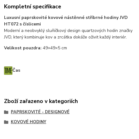
Kompletní specifikace
Luxusní paprskovité kovové nástěnné stříbrné hodiny JVD
HT072 s číslicemi
Moderní a neobvyklý sluňíčkový design quartzových hodin značky
JVD, který kombinuje kov a zrcátka dokáže oživit každý interiér.
Velikost pouzdra:
49×49×5 cm
Čas
Zboží zařazeno v kategoriích
PAPRSKOVITÉ - DESIGNOVÉ
KOVOVÉ HODINY