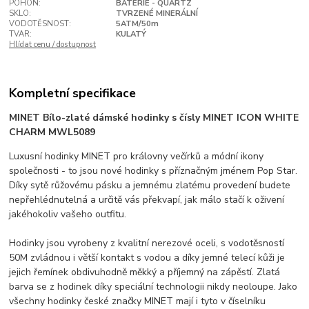
POHON:
BATERIE - QUARTZ
SKLO:
TVRZENÉ MINERÁLNÍ
VODOTĚSNOST:
5ATM/50m
TVAR:
KULATÝ
Hlídat cenu / dostupnost
Kompletní specifikace
MINET Bílo-zlaté dámské hodinky s čísly MINET ICON WHITE
CHARM MWL5089
Luxusní hodinky MINET pro královny večírků a módní ikony
společnosti - to jsou nové hodinky s příznačným jménem Pop Star.
Díky sytě růžovému pásku a jemnému zlatému provedení budete
nepřehlédnutelná a určitě vás překvapí, jak málo stačí k oživení
jakéhokoliv vašeho outfitu.
Hodinky jsou vyrobeny z kvalitní nerezové oceli, s vodotěsností
50M zvládnou i větší kontakt s vodou a díky jemné telecí kůži je
jejich řemínek obdivuhodně měkký a příjemný na zápěstí. Zlatá
barva se z hodinek díky speciální technologii nikdy neoloupe. Jako
všechny hodinky české značky MINET mají i tyto v číselníku