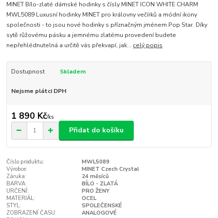
MINET Bílo-zlaté dámské hodinky s čísly MINET ICON WHITE CHARM
MWL5089 Luxusní hodinky MINET pro královny večírků a módní ikony
společnosti - to jsou nové hodinky s příznačným jménem Pop Star. Díky
sytě růžovému pásku a jemnému zlatému provedení budete
nepřehlédnutelná a určitě vás překvapí, jak...
celý popis
Dostupnost
Skladem
Nejsme plátci DPH
1 890 Kč
/
ks
Přidat do košíku
Číslo produktu:
MWL5089
Výrobce:
MINET Czech Crystal
Záruka:
24 měsíců
BARVA:
BÍLO - ZLATÁ
URČENÍ:
PRO ŽENY
MATERIÁL:
OCEL
STYL:
SPOLEČENSKÉ
ZOBRAZENÍ ČASU:
ANALOGOVÉ