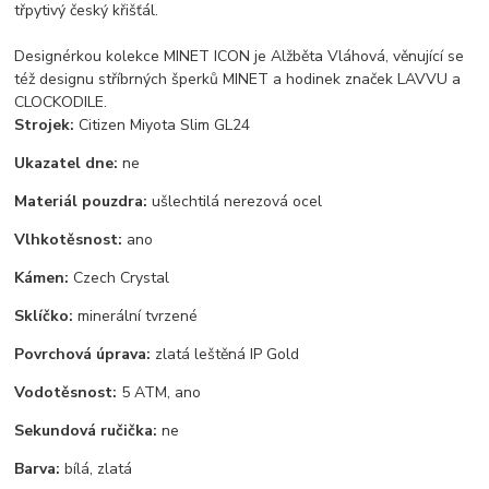
třpytivý český křišťál.
Designérkou kolekce MINET ICON je Alžběta Vláhová, věnující se
též designu stříbrných šperků MINET a hodinek značek LAVVU a
CLOCKODILE.
Strojek:
Citizen Miyota Slim GL24
Ukazatel dne:
ne
Materiál pouzdra:
ušlechtilá nerezová ocel
Vlhkotěsnost:
ano
Kámen:
Czech Crystal
Sklíčko:
minerální tvrzené
Povrchová úprava:
zlatá leštěná IP Gold
Vodotěsnost:
5 ATM, ano
Sekundová ručička:
ne
Barva:
bílá, zlatá