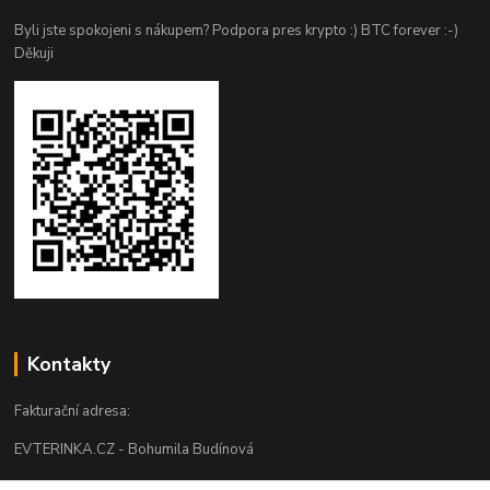
Byli jste spokojeni s nákupem? Podpora pres krypto :) BTC forever :-)
Děkuji
Kontakty
Fakturační adresa:
EVTERINKA.CZ - Bohumila Budínová
Osvračín č. p. 230, 345 61 Staňkov