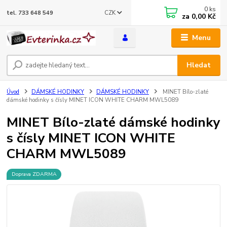
0
ks
CZK
tel. 733 648 549
za
0,00 Kč
Menu
Hledat
Úvod
DÁMSKÉ HODINKY
DÁMSKÉ HODINKY
MINET Bílo-zlaté
dámské hodinky s čísly MINET ICON WHITE CHARM MWL5089
MINET Bílo-zlaté dámské hodinky
s čísly MINET ICON WHITE
CHARM MWL5089
Doprava ZDARMA