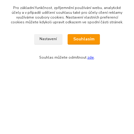
Pro základní funkčnost, zpříjemnění používání webu, analytické
IČO: 03681572, neplátce DPH
účely a v případě udělení souhlasu také pro účely cílení reklamy
využíváme soubory cookies. Nastavení vlastních preferencí
Bankovní spojení: 2800720013/2010
cookies můžete kdykoli upravit odkazem ve spodní části stránek.
Odesíláme přes:
Souhlasím
Nastavení
Souhlas můžete odmítnout
zde
.
Zákaznická podpora eshopu EVTERINKA.CZ
Bohunka Budínová
tel. 733 648 549
(Po-Pá - 9:00-17:00hod, So 8:00-12:00hod)
obchod@evterinka.cz