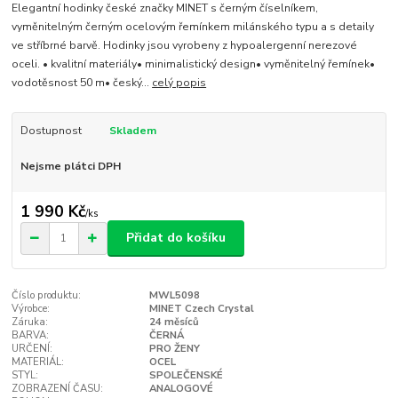
Elegantní hodinky české značky MINET s černým číselníkem,
vyměnitelným černým ocelovým řemínkem milánského typu a s detaily
ve stříbrné barvě. Hodinky jsou vyrobeny z hypoalergenní nerezové
oceli. • kvalitní materiály• minimalistický design• vyměnitelný řemínek•
vodotěsnost 50 m• český...
celý popis
Dostupnost
Skladem
Nejsme plátci DPH
1 990 Kč
/
ks
Přidat do košíku
Číslo produktu:
MWL5098
Výrobce:
MINET Czech Crystal
Záruka:
24 měsíců
BARVA:
ČERNÁ
URČENÍ:
PRO ŽENY
MATERIÁL:
OCEL
STYL:
SPOLEČENSKÉ
ZOBRAZENÍ ČASU:
ANALOGOVÉ