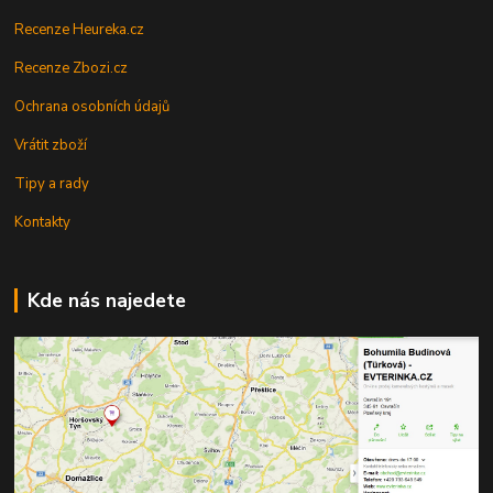
Recenze Heureka.cz
Recenze Zbozi.cz
Ochrana osobních údajů
Vrátit zboží
Tipy a rady
Kontakty
Kde nás najedete