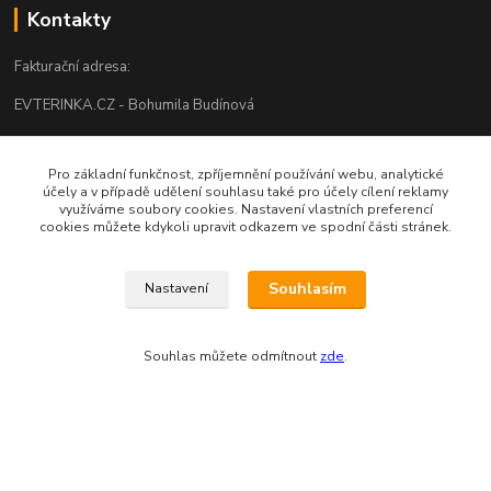
Kontakty
Fakturační adresa:
EVTERINKA.CZ - Bohumila Budínová
Osvračín č. p. 230, 345 61 Staňkov
Pro základní funkčnost, zpříjemnění používání webu, analytické
IČO: 03681572, neplátce DPH
účely a v případě udělení souhlasu také pro účely cílení reklamy
využíváme soubory cookies. Nastavení vlastních preferencí
Bankovní spojení: 2800720013/2010
cookies můžete kdykoli upravit odkazem ve spodní části stránek.
Odesíláme přes:
Souhlasím
Nastavení
Souhlas můžete odmítnout
zde
.
Zákaznická podpora eshopu EVTERINKA.CZ