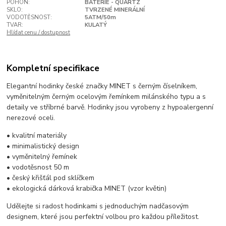
POHON:
BATERIE - QUARTZ
SKLO:
TVRZENÉ MINERÁLNÍ
VODOTĚSNOST:
5ATM/50m
TVAR:
KULATÝ
Hlídat cenu / dostupnost
Kompletní specifikace
Elegantní hodinky české značky MINET s černým číselníkem,
vyměnitelným černým ocelovým řemínkem milánského typu a s
detaily ve stříbrné barvě. Hodinky jsou vyrobeny z hypoalergenní
nerezové oceli.
• kvalitní materiály
• minimalistický design
• vyměnitelný řemínek
• vodotěsnost 50 m
• český křišťál pod sklíčkem
• ekologická dárková krabička MINET (vzor květin)
Udělejte si radost hodinkami s jednoduchým nadčasovým
designem, které jsou perfektní volbou pro každou příležitost.