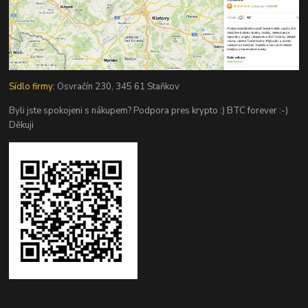
Sídlo firmy:
Osvračín 230, 345 61 Staňkov
Byli jste spokojeni s nákupem? Podpora pres krypto :) BTC forever :-)
Děkuji