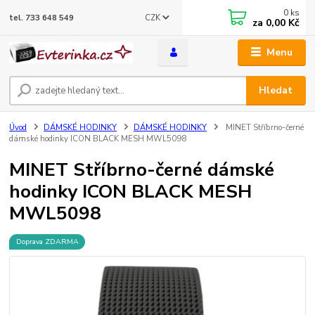
0
ks
CZK
tel. 733 648 549
za
0,00 Kč
Menu
Hledat
Úvod
DÁMSKÉ HODINKY
DÁMSKÉ HODINKY
MINET Stříbrno-černé
dámské hodinky ICON BLACK MESH MWL5098
MINET Stříbrno-černé dámské
hodinky ICON BLACK MESH
MWL5098
Doprava ZDARMA