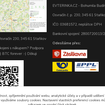
EVTERINKA.CZ - Bohumila Budí
Osvračín č. p. 230, 345 61 Staňk
IČO: 03681572, neplátce DPH
Bankovní spojení: 2800720013/
svračín 230, 345 61 Staňkov
Odesíláme přes:
okojeni s nákupem? Podpora
) BTC forever :-) Děkuji
čnost, zpříjemnění používání webu, analytické účely a v případě udělení
y využíváme soubory cookies. Nastavení vlastních preferencí cookies mů
odkazem ve spodní části stránek.