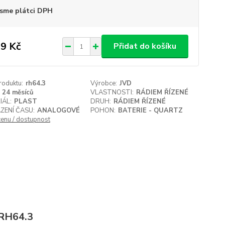
sme plátci DPH
9 Kč
Přidat do košíku
roduktu:
rh64.3
Výrobce:
JVD
24 měsíců
VLASTNOSTI:
RÁDIEM ŘÍZENÉ
IÁL:
PLAST
DRUH:
RÁDIEM ŘÍZENÉ
ZENÍ ČASU:
ANALOGOVÉ
POHON:
BATERIE - QUARTZ
cenu / dostupnost
 RH64.3