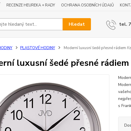
Í
RECENZE HEUREKA + RADY
OCHRANA OSOBNÍCH ÚDAJŮ
KONT
Hledat
tel. 
HODINY
PLASTOVÉ HODINY
Moderní luxusní šedé přesné rádiem ř
rní luxusní šedé přesné rádiem
Modern
Modern
vašeho
nejpřes
s Fran
Dos