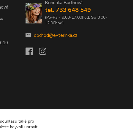
Bohunka Budínová
nová
tel. 733 648 549
(Po-Pá - 9:00-17:00hod, So 8:00-
ov
12:00hod)
obchod@evterinka.cz
2010
 souhlasu také pro
žete kdykoli upravit