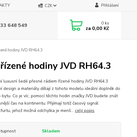
AKTY
Přihlášení
CZK
0
ks
733 648 549
za
0,00 Kč
ízené hodiny JVD RH64.3
 řízené hodiny JVD RH64.3
í luxusní šedé přesné rádiem řízené hodiny JVD RH64.3
í design a materiály dělají z tohoto modelu ideální doplněk do
 bytu. Co je víc, pomocí těchto hodin značky JVD budete znát
nější čas na kontinentu. Přijímají totiž časový signál
kfurtu, jehož možná odchylka je menš...
celý popis
tupnost
Skladem