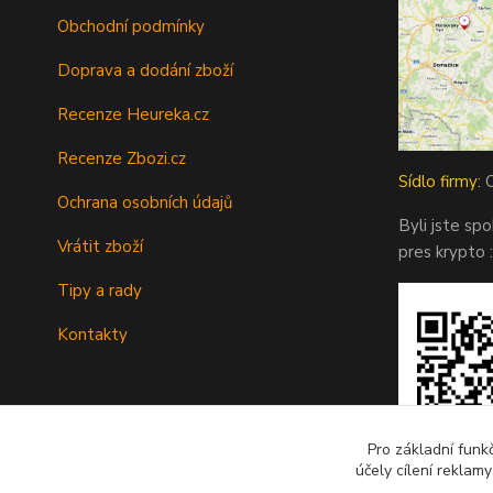
Obchodní podmínky
Doprava a dodání zboží
Recenze Heureka.cz
Recenze Zbozi.cz
Sídlo firmy:
O
Ochrana osobních údajů
Byli jste sp
Vrátit zboží
pres krypto :
Tipy a rady
Kontakty
Pro základní funk
účely cílení reklam