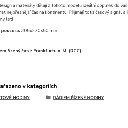
esign a materiály dělají z tohoto modelu ideální doplněk do vaš
át nejpřesnější čas na kontinentu. Přijímají totiž časový signál 
ny let!
 pouzdra:
305x270x50 mm
em řízený čas z Frankfurtu n. M. (RCC)
zařazeno v kategoriích
TOVÉ HODINY
RÁDIEM ŘÍZENÉ HODINY