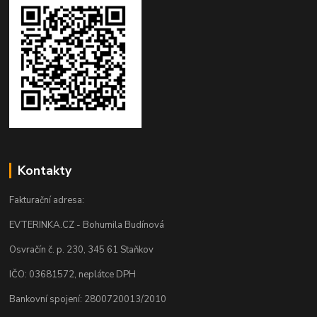
Kontakty
Fakturační adresa:
EVTERINKA.CZ - Bohumila Budínová
Osvračín č. p. 230, 345 61 Staňkov
IČO: 03681572, neplátce DPH
Bankovní spojení: 2800720013/2010