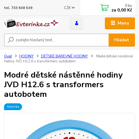
0
ks
CZK
tel. 733 648 549
za
0,00 Kč
Menu
Hledat
Úvod
HODINY
DĚTSKÉ BAREVNÉ HODINY
Modré dětské nástěnné
hodiny JVD H12.6 s transformers autobotem
Modré dětské nástěnné hodiny
JVD H12.6 s transformers
autobotem
Novinka