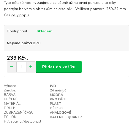
Tyto dětské hodiny zaujmou zaručeně už na první pohled a to díky
pestrým barvám a obrázkům na číselníku. Velikost pouzdra: 250x32 mm
Čas
celý popis
Dostupnost
Skladem
Nejsme plátci DPH
239 Kč
/
ks
Přidat do košíku
Výrobce:
JVD
Záruka:
24 měsíců
BARVA:
MODRÁ
URČENÍ:
PRO DĚTI
MATERIÁL:
PLAST
DRUH:
DĚTSKÉ
ZOBRAZENÍ ČASU:
ANALOGOVÉ
POHON:
BATERIE - QUARTZ
Hlídat cenu / dostupnost