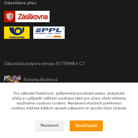
Odesíláme přes:
Zákaznická podpora eshopu EVTERINKA.CZ
Bohunka Budínová
tel. 733 648 549
(Po-Pá - 9:00-17:00hod, So 8:00-12:00hod)
Pro základní funkčnost, zpříjemnění používání webu, analytické
účely a v případě udělení souhlasu také pro účely cílení reklamy
využíváme soubory cookies. Nastavení vlastních preferencí
obchod@evterinka.cz
cookies můžete kdykoli upravit odkazem ve spodní části stránek.
Souhlasím
Nastavení