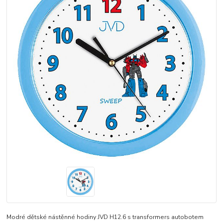
Modré dětské nástěnné hodiny JVD H12.6 s transformers autobotem