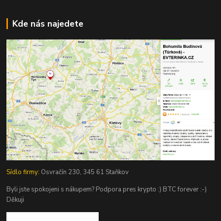
Kde nás najedete
Sídlo firmy:
Osvračín 230, 345 61 Staňkov
Byli jste spokojeni s nákupem? Podpora pres krypto :) BTC forever :-)
Děkuji